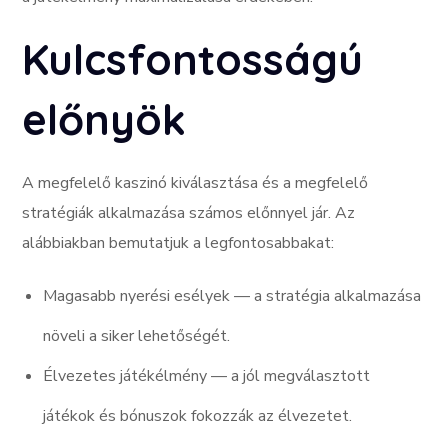
Kulcsfontosságú
előnyök
A megfelelő kaszinó kiválasztása és a megfelelő
stratégiák alkalmazása számos előnnyel jár. Az
alábbiakban bemutatjuk a legfontosabbakat:
Magasabb nyerési esélyek — a stratégia alkalmazása
növeli a siker lehetőségét.
Élvezetes játékélmény — a jól megválasztott
játékok és bónuszok fokozzák az élvezetet.