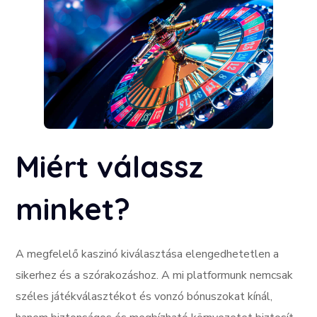
Miért válassz
minket?
A megfelelő kaszinó kiválasztása elengedhetetlen a
sikerhez és a szórakozáshoz. A mi platformunk nemcsak
széles játékválasztékot és vonzó bónuszokat kínál,