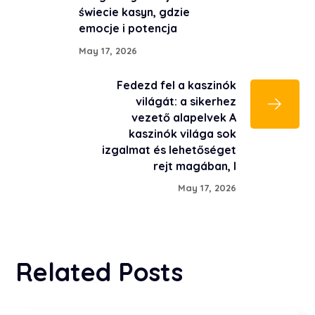
świecie kasyn, gdzie
emocje i potencja
May 17, 2026
Fedezd fel a kaszinók
világát: a sikerhez
vezető alapelvek A
kaszinók világa sok
izgalmat és lehetőséget
rejt magában, l
May 17, 2026
Related Posts