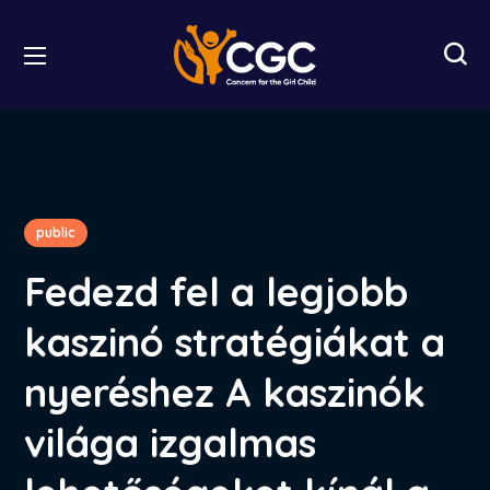
public
Fedezd fel a legjobb
kaszinó stratégiákat a
nyeréshez A kaszinók
világa izgalmas