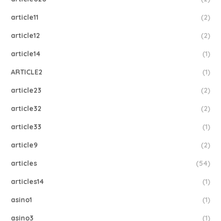
article11
(2)
article12
(2)
article14
(1)
ARTICLE2
(1)
article23
(2)
article32
(2)
article33
(1)
article9
(2)
articles
(54)
articles14
(1)
asino1
(1)
asino3
(1)