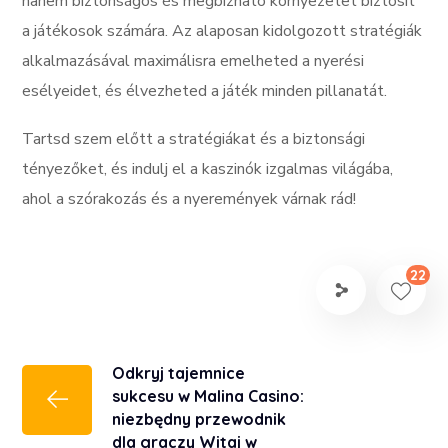
hanem biztonságos és megbízható környezetet biztosít
a játékosok számára. Az alaposan kidolgozott stratégiák
alkalmazásával maximálisra emelheted a nyerési
esélyeidet, és élvezheted a játék minden pillanatát.
Tartsd szem előtt a stratégiákat és a biztonsági
tényezőket, és indulj el a kaszinók izgalmas világába,
ahol a szórakozás és a nyeremények várnak rád!
22
Odkryj tajemnice
sukcesu w Malina Casino:
niezbędny przewodnik
dla graczy Witaj w