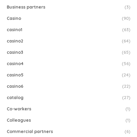
Business partners
(3)
Casino
(90)
casino1
(63)
casino2
(64)
casino3
(65)
casino4
(56)
casino5
(24)
casino6
(22)
catalog
(27)
Co-workers
(1)
Colleagues
(1)
Commercial partners
(6)