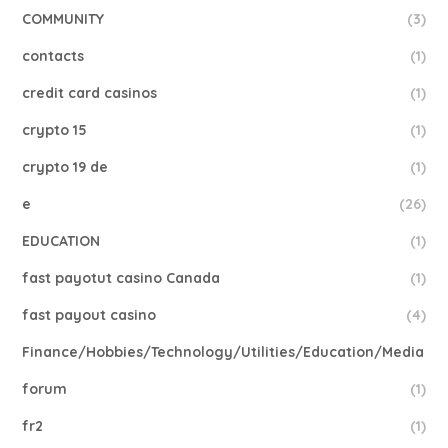
COMMUNITY
(3)
contacts
(1)
credit card casinos
(1)
crypto 15
(1)
crypto 19 de
(1)
e
(26)
EDUCATION
(1)
fast payotut casino Canada
(1)
fast payout casino
(4)
Finance/Hobbies/Technology/Utilities/Education/Media
forum
(1)
fr2
(1)