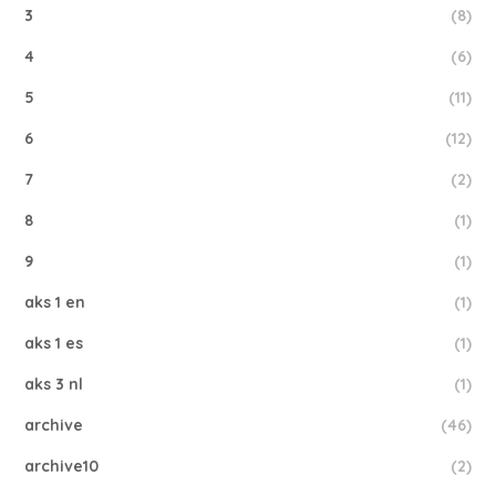
3
(8)
4
(6)
5
(11)
6
(12)
7
(2)
8
(1)
9
(1)
aks 1 en
(1)
aks 1 es
(1)
aks 3 nl
(1)
archive
(46)
archive10
(2)