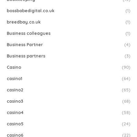
bossbabedigital.co.uk
(1)
breedbay.co.uk
(1)
Business colleagues
(1)
Business Partner
(4)
Business partners
(3)
Casino
(90)
casino1
(64)
casino2
(65)
casino3
(68)
casino4
(58)
casino5
(24)
casino6
(22)