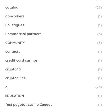
catalog
(27)
Co-workers
(1)
Colleagues
(1)
Commercial partners
(6)
COMMUNITY
(3)
contacts
(1)
credit card casinos
(1)
crypto 15
(1)
crypto 19 de
(1)
e
(26)
EDUCATION
(1)
fast payotut casino Canada
(1)