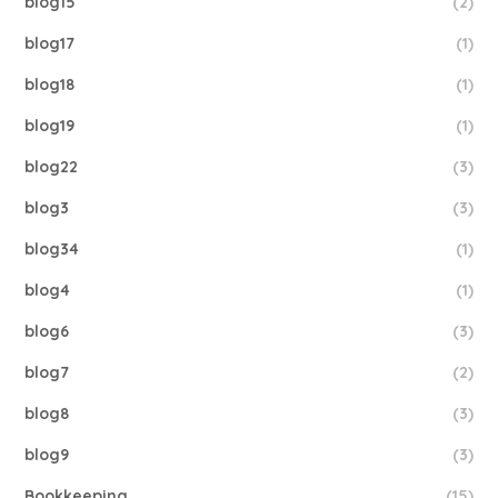
blog15
(2)
blog17
(1)
blog18
(1)
blog19
(1)
blog22
(3)
blog3
(3)
blog34
(1)
blog4
(1)
blog6
(3)
blog7
(2)
blog8
(3)
blog9
(3)
Bookkeeping
(15)