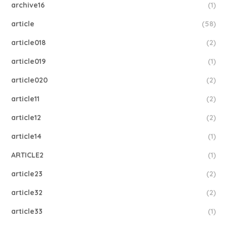
archive16
(1)
article
(58)
article018
(2)
article019
(1)
article020
(2)
article11
(2)
article12
(2)
article14
(1)
ARTICLE2
(1)
article23
(2)
article32
(2)
article33
(1)