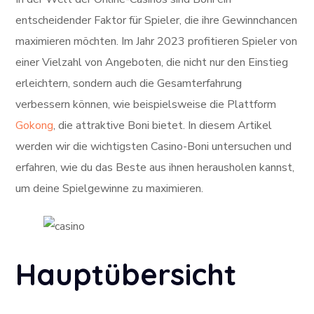
entscheidender Faktor für Spieler, die ihre Gewinnchancen
maximieren möchten. Im Jahr 2023 profitieren Spieler von
einer Vielzahl von Angeboten, die nicht nur den Einstieg
erleichtern, sondern auch die Gesamterfahrung
verbessern können, wie beispielsweise die Plattform
Gokong
, die attraktive Boni bietet. In diesem Artikel
werden wir die wichtigsten Casino-Boni untersuchen und
erfahren, wie du das Beste aus ihnen herausholen kannst,
um deine Spielgewinne zu maximieren.
Hauptübersicht