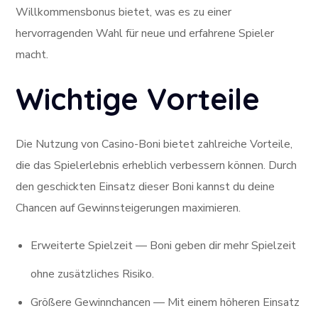
Willkommensbonus bietet, was es zu einer
hervorragenden Wahl für neue und erfahrene Spieler
macht.
Wichtige Vorteile
Die Nutzung von Casino-Boni bietet zahlreiche Vorteile,
die das Spielerlebnis erheblich verbessern können. Durch
den geschickten Einsatz dieser Boni kannst du deine
Chancen auf Gewinnsteigerungen maximieren.
Erweiterte Spielzeit — Boni geben dir mehr Spielzeit
ohne zusätzliches Risiko.
Größere Gewinnchancen — Mit einem höheren Einsatz