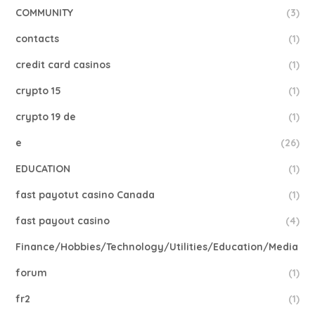
COMMUNITY
(3)
contacts
(1)
credit card casinos
(1)
crypto 15
(1)
crypto 19 de
(1)
e
(26)
EDUCATION
(1)
fast payotut casino Canada
(1)
fast payout casino
(4)
Finance/Hobbies/Technology/Utilities/Education/Media
forum
(1)
fr2
(1)