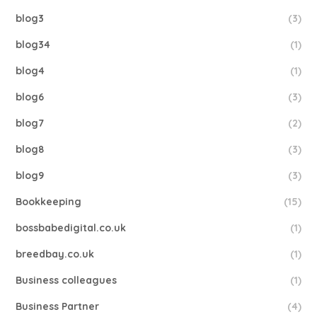
blog3
(3)
blog34
(1)
blog4
(1)
blog6
(3)
blog7
(2)
blog8
(3)
blog9
(3)
Bookkeeping
(15)
bossbabedigital.co.uk
(1)
breedbay.co.uk
(1)
Business colleagues
(1)
Business Partner
(4)