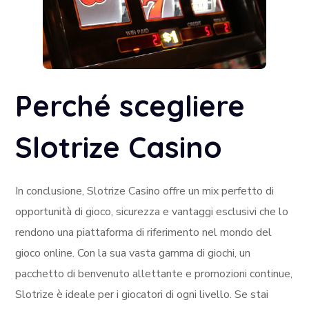
Perché scegliere
Slotrize Casino
In conclusione, Slotrize Casino offre un mix perfetto di
opportunità di gioco, sicurezza e vantaggi esclusivi che lo
rendono una piattaforma di riferimento nel mondo del
gioco online. Con la sua vasta gamma di giochi, un
pacchetto di benvenuto allettante e promozioni continue,
Slotrize è ideale per i giocatori di ogni livello. Se stai