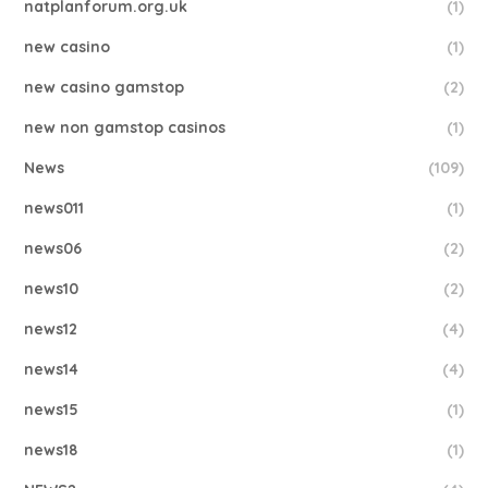
natplanforum.org.uk
(1)
new casino
(1)
new casino gamstop
(2)
new non gamstop casinos
(1)
News
(109)
news011
(1)
news06
(2)
news10
(2)
news12
(4)
news14
(4)
news15
(1)
news18
(1)