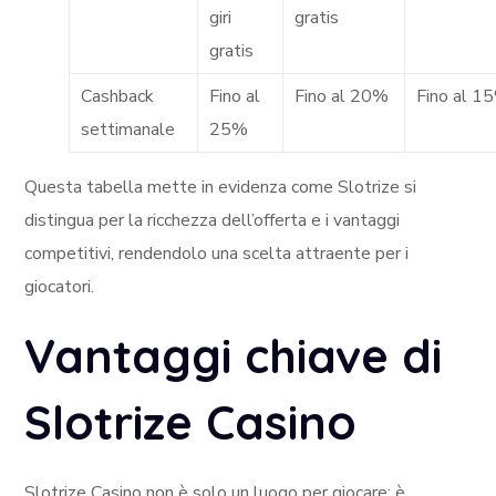
giri
gratis
gratis
Cashback
Fino al
Fino al 20%
Fino al 1
settimanale
25%
Questa tabella mette in evidenza come Slotrize si
distingua per la ricchezza dell’offerta e i vantaggi
competitivi, rendendolo una scelta attraente per i
giocatori.
Vantaggi chiave di
Slotrize Casino
Slotrize Casino non è solo un luogo per giocare; è