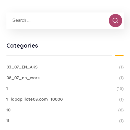
Categories
03_07_EN_AKS
(1)
08_07_en_work
(1)
1
(15)
1_lapapillote08.com_10000
(1)
10
(6)
11
(1)