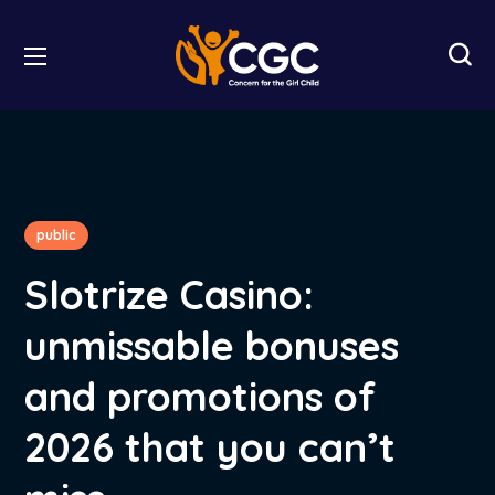
public
Slotrize Casino:
unmissable bonuses
and promotions of
2026 that you can’t