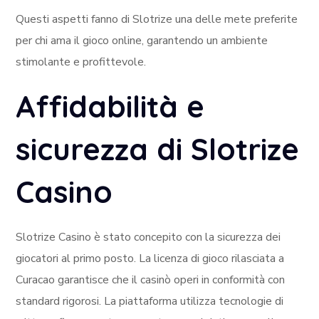
Questi aspetti fanno di Slotrize una delle mete preferite
per chi ama il gioco online, garantendo un ambiente
stimolante e profittevole.
Affidabilità e
sicurezza di Slotrize
Casino
Slotrize Casino è stato concepito con la sicurezza dei
giocatori al primo posto. La licenza di gioco rilasciata a
Curacao garantisce che il casinò operi in conformità con
standard rigorosi. La piattaforma utilizza tecnologie di