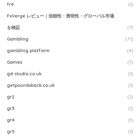
fr4
(1)
FxVerge レビュー｜信頼性・透明性・グローバル市場
を検証
(7)
Gambling
(71)
gambling platform
(4)
Games
(7)
gd-studio.co.uk
(1)
getpoundsback.co.uk
(1)
gr2
(2)
gr3
(1)
gr4
(1)
gr5
(1)