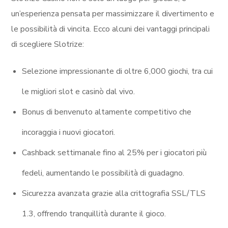
un’esperienza pensata per massimizzare il divertimento e
le possibilità di vincita. Ecco alcuni dei vantaggi principali
di scegliere Slotrize:
Selezione impressionante di oltre 6,000 giochi, tra cui
le migliori slot e casinò dal vivo.
Bonus di benvenuto altamente competitivo che
incoraggia i nuovi giocatori.
Cashback settimanale fino al 25% per i giocatori più
fedeli, aumentando le possibilità di guadagno.
Sicurezza avanzata grazie alla crittografia SSL/TLS
1.3, offrendo tranquillità durante il gioco.