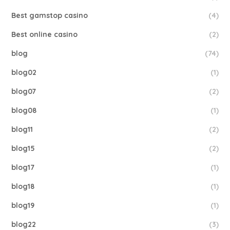
Best gamstop casino
(4)
Best online casino
(2)
blog
(74)
blog02
(1)
blog07
(2)
blog08
(1)
blog11
(2)
blog15
(2)
blog17
(1)
blog18
(1)
blog19
(1)
blog22
(3)