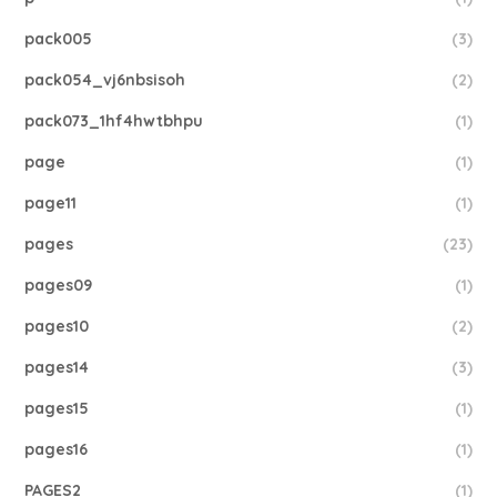
pack005
(3)
pack054_vj6nbsisoh
(2)
pack073_1hf4hwtbhpu
(1)
page
(1)
page11
(1)
pages
(23)
pages09
(1)
pages10
(2)
pages14
(3)
pages15
(1)
pages16
(1)
PAGES2
(1)