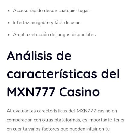
Acceso rápido desde cualquier lugar.
Interfaz amigable y fácil de usar.
Amplia selección de juegos disponibles.
Análisis de
características del
MXN777 Casino
Al evaluar las características del MXN777 casino en
comparación con otras plataformas, es importante tener
en cuenta varios factores que pueden influir en tu