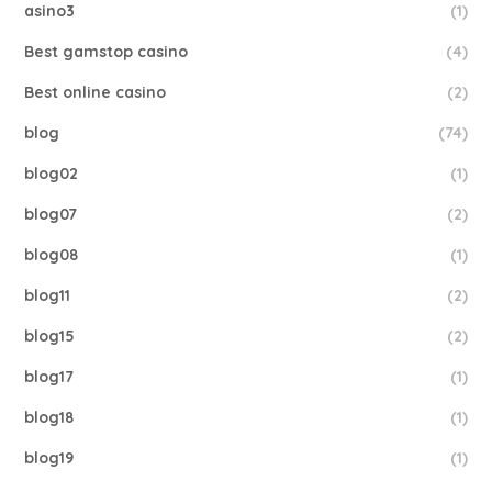
asino3
(1)
Best gamstop casino
(4)
Best online casino
(2)
blog
(74)
blog02
(1)
blog07
(2)
blog08
(1)
blog11
(2)
blog15
(2)
blog17
(1)
blog18
(1)
blog19
(1)