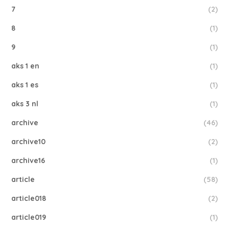
7
(2)
8
(1)
9
(1)
aks 1 en
(1)
aks 1 es
(1)
aks 3 nl
(1)
archive
(46)
archive10
(2)
archive16
(1)
article
(58)
article018
(2)
article019
(1)