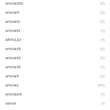
article020
(2)
article11
(2)
article12
(2)
article14
(1)
ARTICLE2
(1)
article23
(2)
article32
(2)
article33
(1)
article9
(2)
articles
(54)
articles14
(1)
asino1
(1)