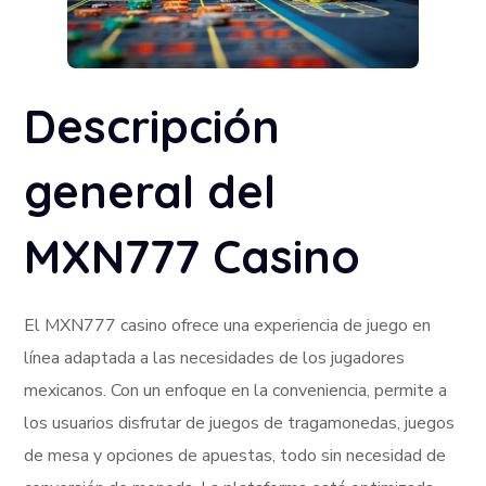
Descripción
general del
MXN777 Casino
El MXN777 casino ofrece una experiencia de juego en
línea adaptada a las necesidades de los jugadores
mexicanos. Con un enfoque en la conveniencia, permite a
los usuarios disfrutar de juegos de tragamonedas, juegos
de mesa y opciones de apuestas, todo sin necesidad de