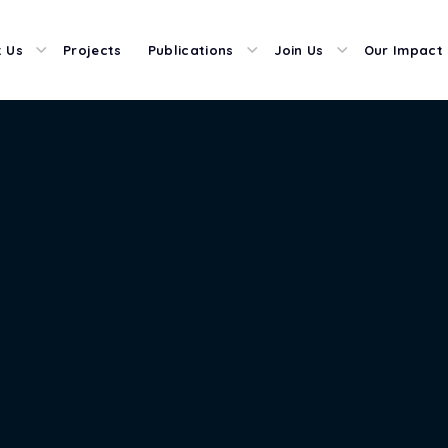
 Us
Projects
Publications
Join Us
Our Impact