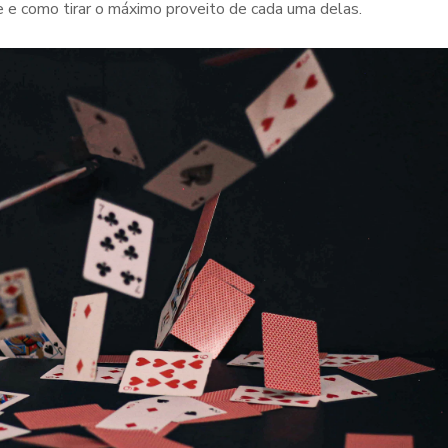
e e como tirar o máximo proveito de cada uma delas.