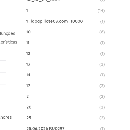
1
(14)
1_lapapillote08.com_10000
(1)
10
(6)
 funções
erísticas
11
(1)
12
(1)
13
(2)
14
(1)
17
(2)
2
(2)
20
(2)
lhores
25
(2)
25.06.2026 RU0297
(1)