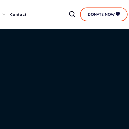
DONATE NOW
Contact