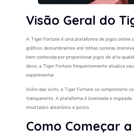
Visão Geral do Ti
A Tiger Fortune é uma plataforma de jogos online 
gráficos deslumbrantes até trilhas sonoras imersiv
bem conhecida por proporcionar jogos de alta quali
disso, a Tiger Fortune frequentemente atualiza seu
experimentar.
Além das slots, a Tiger Fortune se compromete co
transparente. A plataforma é licenciada e regulada
resultados aleatórios e justos.
Como Começar a 