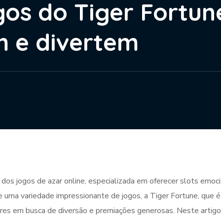
os do Tiger Fortune
 e divertem
dos jogos de azar online, especializada em oferecer slots emoc
 e uma variedade impressionante de jogos, a Tiger Fortune, que 
dores em busca de diversão e premiações generosas. Neste artig