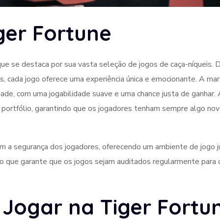
ger Fortune
que se destaca por sua vasta seleção de jogos de caça-níqueis.
as, cada jogo oferece uma experiência única e emocionante. A mar
dade, com uma jogabilidade suave e uma chance justa de ganhar.
 portfólio, garantindo que os jogadores tenham sempre algo nov
m a segurança dos jogadores, oferecendo um ambiente de jogo j
, o que garante que os jogos sejam auditados regularmente para 
Jogar na Tiger Fortu