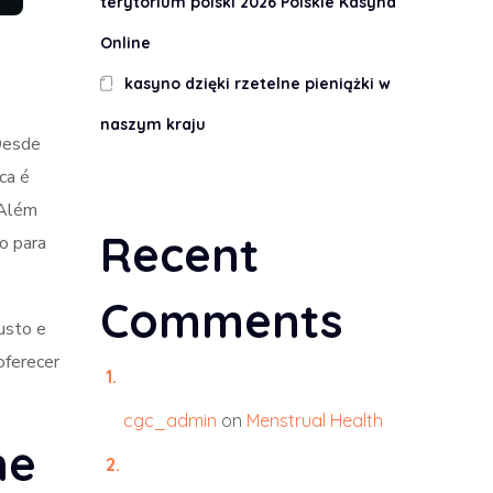
terytorium polski 2026 Polskie Kasyna
Online
kasyno dzięki rzetelne pieniążki w
naszym kraju
 Desde
ca é
 Além
Recent
o para
Comments
usto e
oferecer
cgc_admin
on
Menstrual Health
ne