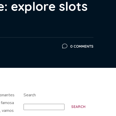
: explore slots
0 COMMENTS
ionantes
Search
é famosa
SEARCH
o, vamos