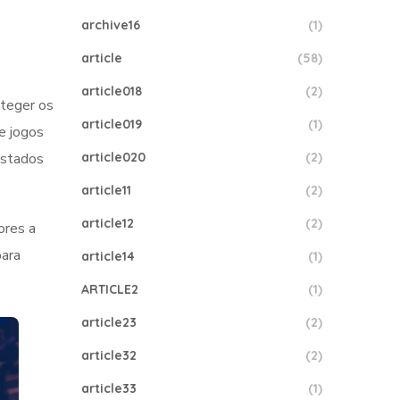
archive16
(1)
article
(58)
article018
(2)
oteger os
article019
(1)
e jogos
estados
article020
(2)
article11
(2)
article12
(2)
ores a
para
article14
(1)
ARTICLE2
(1)
article23
(2)
article32
(2)
article33
(1)