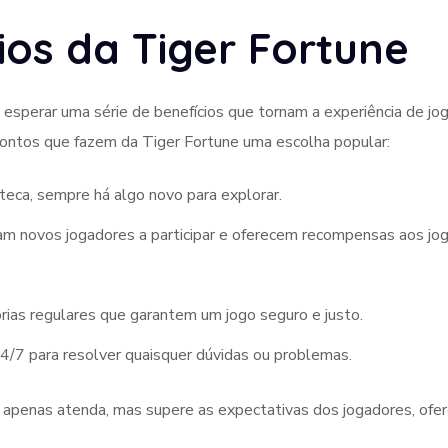
cios da Tiger Fortune
sperar uma série de benefícios que tornam a experiência de jog
s pontos que fazem da Tiger Fortune uma escolha popular:
eca, sempre há algo novo para explorar.
am novos jogadores a participar e oferecem recompensas aos jo
rias regulares que garantem um jogo seguro e justo.
/7 para resolver quaisquer dúvidas ou problemas.
 apenas atenda, mas supere as expectativas dos jogadores, ofe