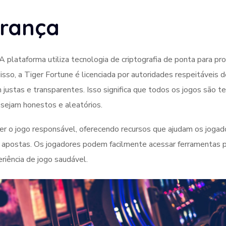
urança
A plataforma utiliza tecnologia de criptografia de ponta para pr
sso, a Tiger Fortune é licenciada por autoridades respeitáveis d
 justas e transparentes. Isso significa que todos os jogos são t
 sejam honestos e aleatórios.
o jogo responsável, oferecendo recursos que ajudam os jogad
s apostas. Os jogadores podem facilmente acessar ferramentas 
riência de jogo saudável.