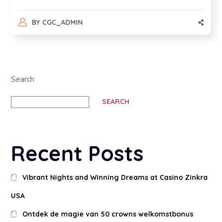
BY
CGC_ADMIN
Search
SEARCH
Recent Posts
Vibrant Nights and Winning Dreams at Casino Zinkra
USA
Ontdek de magie van 50 crowns welkomstbonus