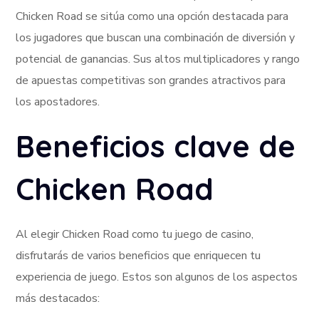
Chicken Road se sitúa como una opción destacada para
los jugadores que buscan una combinación de diversión y
potencial de ganancias. Sus altos multiplicadores y rango
de apuestas competitivas son grandes atractivos para
los apostadores.
Beneficios clave de
Chicken Road
Al elegir Chicken Road como tu juego de casino,
disfrutarás de varios beneficios que enriquecen tu
experiencia de juego. Estos son algunos de los aspectos
más destacados: