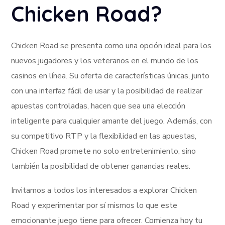
Chicken Road?
Chicken Road se presenta como una opción ideal para los
nuevos jugadores y los veteranos en el mundo de los
casinos en línea. Su oferta de características únicas, junto
con una interfaz fácil de usar y la posibilidad de realizar
apuestas controladas, hacen que sea una elección
inteligente para cualquier amante del juego. Además, con
su competitivo RTP y la flexibilidad en las apuestas,
Chicken Road promete no solo entretenimiento, sino
también la posibilidad de obtener ganancias reales.
Invitamos a todos los interesados a explorar Chicken
Road y experimentar por sí mismos lo que este
emocionante juego tiene para ofrecer. Comienza hoy tu