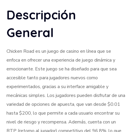
Descripción
General
Chicken Road es un juego de casino en línea que se
enfoca en ofrecer una experiencia de juego dinámica y
emocionante. Este juego se ha diseñado para que sea
accesible tanto para jugadores nuevos como
experimentados, gracias a su interface amigable y
mecánicas simples. Los jugadores pueden disfrutar de una
variedad de opciones de apuesta, que van desde $0.01
hasta $200, lo que permite a cada usuario encontrar su
nivel de riesgo y recompensa. Además, cuenta con un
RTP (retorno al jugador) competitivo del 96.8%, lo que