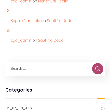
cgc_admin
on
Menstrual Health
Sophie Namyalo
on
Sauti Ya Dada
cgc_admin
on
Sauti Ya Dada
Categories
03_07_EN_AKS
(1)