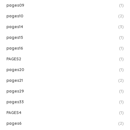
pages09
(1)
pages10
(2)
pages14
(3)
pages15
(1)
pages16
(1)
PAGES2
(1)
pages20
(1)
pages21
(2)
pages29
(1)
pages33
(1)
PAGES4
(1)
pages6
(2)