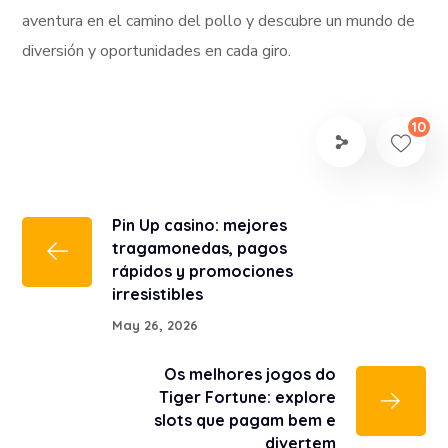
aventura en el camino del pollo y descubre un mundo de
diversión y oportunidades en cada giro.
10
Pin Up casino: mejores
tragamonedas, pagos
rápidos y promociones
irresistibles
May 26, 2026
Os melhores jogos do
Tiger Fortune: explore
slots que pagam bem e
divertem