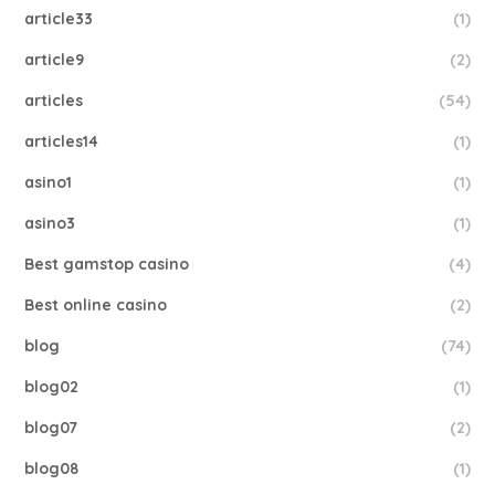
article33
(1)
article9
(2)
articles
(54)
articles14
(1)
asino1
(1)
asino3
(1)
Best gamstop casino
(4)
Best online casino
(2)
blog
(74)
blog02
(1)
blog07
(2)
blog08
(1)