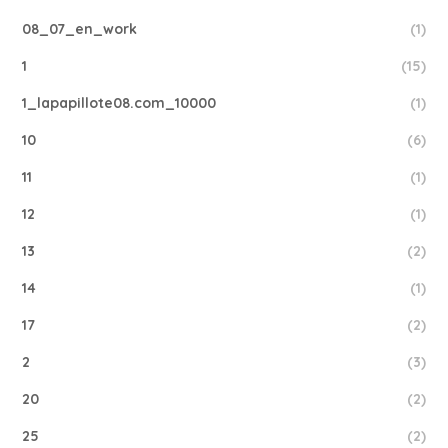
08_07_en_work
(1)
1
(15)
1_lapapillote08.com_10000
(1)
10
(6)
11
(1)
12
(1)
13
(2)
14
(1)
17
(2)
2
(3)
20
(2)
25
(2)