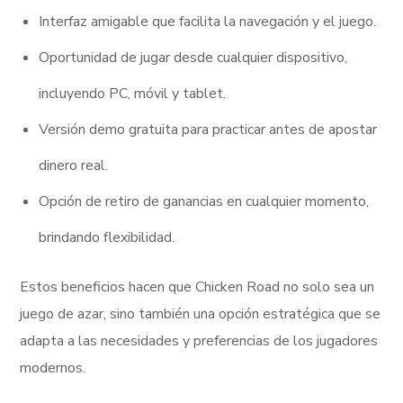
Interfaz amigable que facilita la navegación y el juego.
Oportunidad de jugar desde cualquier dispositivo,
incluyendo PC, móvil y tablet.
Versión demo gratuita para practicar antes de apostar
dinero real.
Opción de retiro de ganancias en cualquier momento,
brindando flexibilidad.
Estos beneficios hacen que Chicken Road no solo sea un
juego de azar, sino también una opción estratégica que se
adapta a las necesidades y preferencias de los jugadores
modernos.