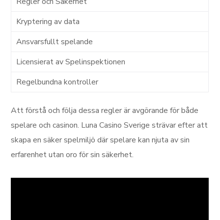
Regler och Säkerhet
Kryptering av data
Ansvarsfullt spelande
Licensierat av Spelinspektionen
Regelbundna kontroller
Att förstå och följa dessa regler är avgörande för både
spelare och casinon. Luna Casino Sverige strävar efter att
skapa en säker spelmiljö där spelare kan njuta av sin
erfarenhet utan oro för sin säkerhet.