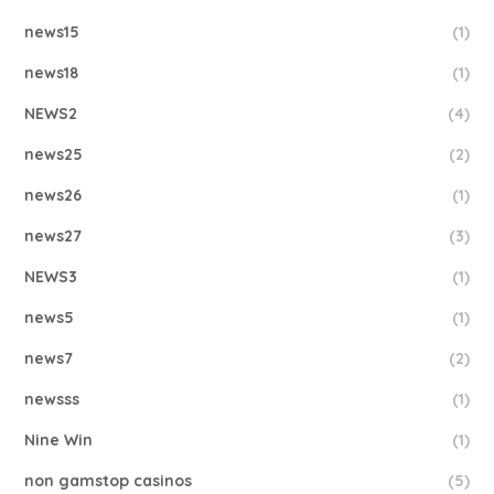
news15
(1)
news18
(1)
NEWS2
(4)
news25
(2)
news26
(1)
news27
(3)
NEWS3
(1)
news5
(1)
news7
(2)
newsss
(1)
Nine Win
(1)
non gamstop casinos
(5)