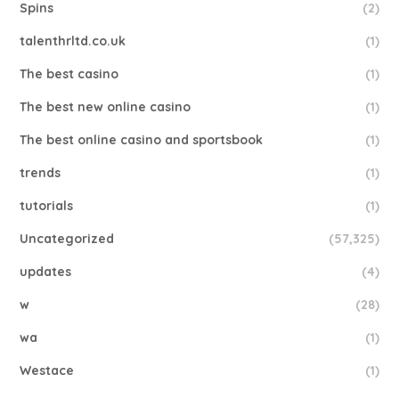
Spins
(2)
talenthrltd.co.uk
(1)
The best casino
(1)
The best new online casino
(1)
The best online casino and sportsbook
(1)
trends
(1)
tutorials
(1)
Uncategorized
(57,325)
updates
(4)
w
(28)
wa
(1)
Westace
(1)