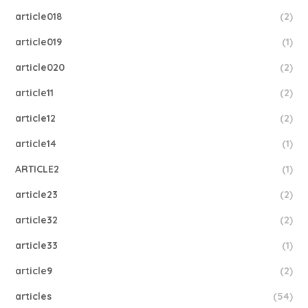
article018
(2)
article019
(1)
article020
(2)
article11
(2)
article12
(2)
article14
(1)
ARTICLE2
(1)
article23
(2)
article32
(2)
article33
(1)
article9
(2)
articles
(54)