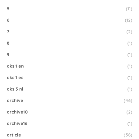
5
(11)
6
(12)
7
(2)
8
(1)
9
(1)
aks 1 en
(1)
aks 1 es
(1)
aks 3 nl
(1)
archive
(46)
archive10
(2)
archive16
(1)
article
(58)