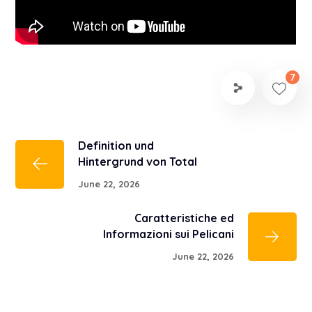
7
Definition und
Hintergrund von Total
June 22, 2026
Caratteristiche ed
Informazioni sui Pelicani
June 22, 2026