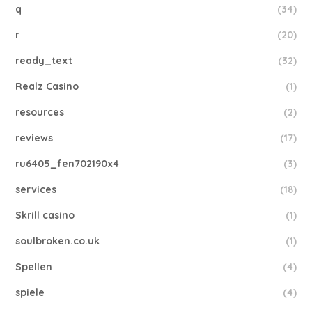
q
(34)
r
(20)
ready_text
(32)
Realz Casino
(1)
resources
(2)
reviews
(17)
ru6405_fen702190x4
(3)
services
(18)
Skrill casino
(1)
soulbroken.co.uk
(1)
Spellen
(4)
spiele
(4)