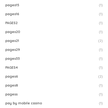
pages15
(1)
pages16
(1)
PAGES2
(1)
pages20
(1)
pages21
(2)
pages29
(1)
pages33
(1)
PAGES4
(1)
pages6
(2)
pages8
(1)
pagess
(1)
pay by mobile casino
(1)