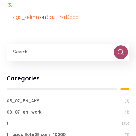
cgc_admin
on
Sauti Ya Dada
Categories
03_07_EN_AKS
(1)
08_07_en_work
(1)
1
(15)
1_lapapillote08.com_10000
(1)