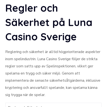
Regler och
Säkerhet på Luna
Casino Sverige
Reglering och säkerhet är alltid högprioriterade aspekter
inom spelindustrin. Luna Casino Sverige följer de strikta
regler som satts upp av Spelinspektionen, vilket ger
spelarna en trygg och säker miljö. Genom att
implementera de senaste säkerhetsåtgärderna, inklusive
kryptering och ansvarfullt spelande, kan spelarna känna
sig trygga när de spelar.