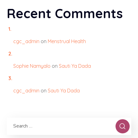
Recent Comments
cgc_admin
on
Menstrual Health
Sophie Namyalo
on
Sauti Ya Dada
cgc_admin
on
Sauti Ya Dada