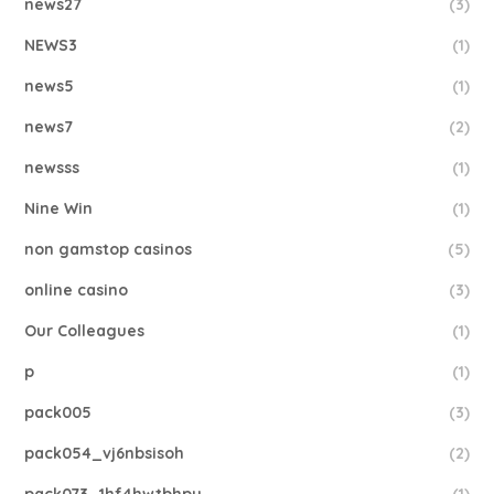
news27
(3)
NEWS3
(1)
news5
(1)
news7
(2)
newsss
(1)
Nine Win
(1)
non gamstop casinos
(5)
online casino
(3)
Our Colleagues
(1)
p
(1)
pack005
(3)
pack054_vj6nbsisoh
(2)
pack073_1hf4hwtbhpu
(1)