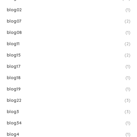
blog02
(1)
blog07
(2)
blog08
(1)
blog11
(2)
blog15
(2)
blog17
(1)
blog18
(1)
blog19
(1)
blog22
(3)
blog3
(3)
blog34
(1)
blog4
(1)