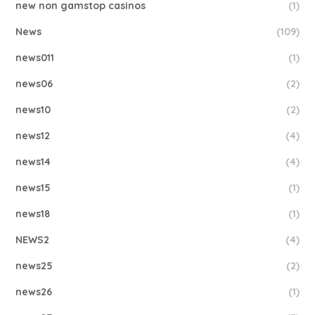
new non gamstop casinos
(1)
News
(109)
news011
(1)
news06
(2)
news10
(2)
news12
(4)
news14
(4)
news15
(1)
news18
(1)
NEWS2
(4)
news25
(2)
news26
(1)