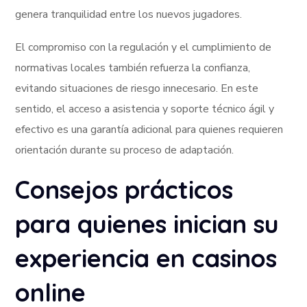
genera tranquilidad entre los nuevos jugadores.
El compromiso con la regulación y el cumplimiento de
normativas locales también refuerza la confianza,
evitando situaciones de riesgo innecesario. En este
sentido, el acceso a asistencia y soporte técnico ágil y
efectivo es una garantía adicional para quienes requieren
orientación durante su proceso de adaptación.
Consejos prácticos
para quienes inician su
experiencia en casinos
online