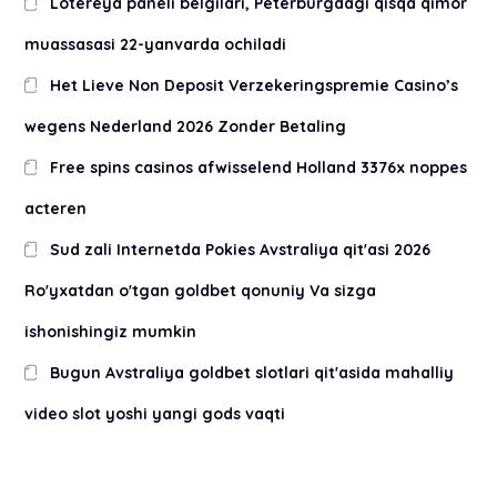
Lotereya paneli belgilari, Peterburgdagi qisqa qimor
muassasasi 22-yanvarda ochiladi
Het Lieve Non Deposit Verzekeringspremie Casino’s
wegens Nederland 2026 Zonder Betaling
Free spins casinos afwisselend Holland 3376x noppes
acteren
Sud zali Internetda Pokies Avstraliya qit'asi 2026
Ro'yxatdan o'tgan goldbet qonuniy Va sizga
ishonishingiz mumkin
Bugun Avstraliya goldbet slotlari qit'asida mahalliy
video slot yoshi yangi gods vaqti