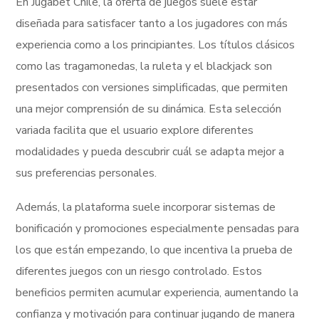
En Jugabet Chile, la oferta de juegos suele estar
diseñada para satisfacer tanto a los jugadores con más
experiencia como a los principiantes. Los títulos clásicos
como las tragamonedas, la ruleta y el blackjack son
presentados con versiones simplificadas, que permiten
una mejor comprensión de su dinámica. Esta selección
variada facilita que el usuario explore diferentes
modalidades y pueda descubrir cuál se adapta mejor a
sus preferencias personales.
Además, la plataforma suele incorporar sistemas de
bonificación y promociones especialmente pensadas para
los que están empezando, lo que incentiva la prueba de
diferentes juegos con un riesgo controlado. Estos
beneficios permiten acumular experiencia, aumentando la
confianza y motivación para continuar jugando de manera