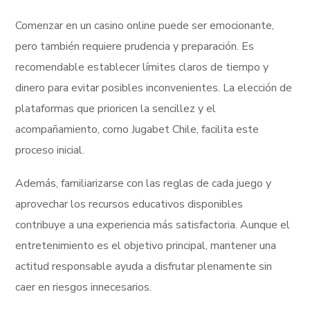
Comenzar en un casino online puede ser emocionante,
pero también requiere prudencia y preparación. Es
recomendable establecer límites claros de tiempo y
dinero para evitar posibles inconvenientes. La elección de
plataformas que prioricen la sencillez y el
acompañamiento, como Jugabet Chile, facilita este
proceso inicial.
Además, familiarizarse con las reglas de cada juego y
aprovechar los recursos educativos disponibles
contribuye a una experiencia más satisfactoria. Aunque el
entretenimiento es el objetivo principal, mantener una
actitud responsable ayuda a disfrutar plenamente sin
caer en riesgos innecesarios.