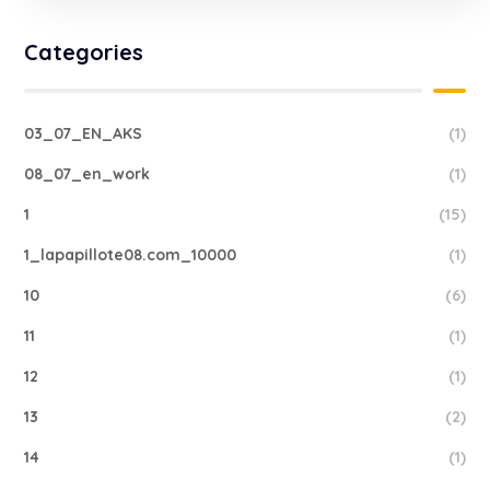
Categories
03_07_EN_AKS
(1)
08_07_en_work
(1)
1
(15)
1_lapapillote08.com_10000
(1)
10
(6)
11
(1)
12
(1)
13
(2)
14
(1)