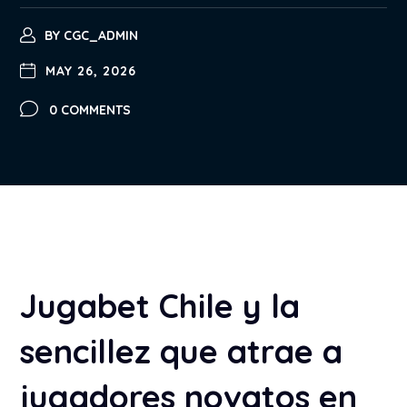
BY
CGC_ADMIN
MAY 26, 2026
0 COMMENTS
Jugabet Chile y la
sencillez que atrae a
jugadores novatos en