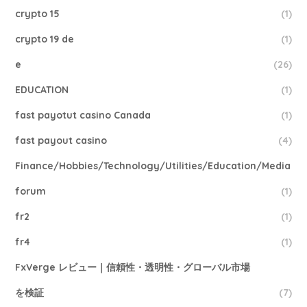
crypto 15
(1)
crypto 19 de
(1)
e
(26)
EDUCATION
(1)
fast payotut casino Canada
(1)
fast payout casino
(4)
Finance/Hobbies/Technology/Utilities/Education/Media
forum
(1)
fr2
(1)
fr4
(1)
FxVerge レビュー｜信頼性・透明性・グローバル市場
を検証
(7)