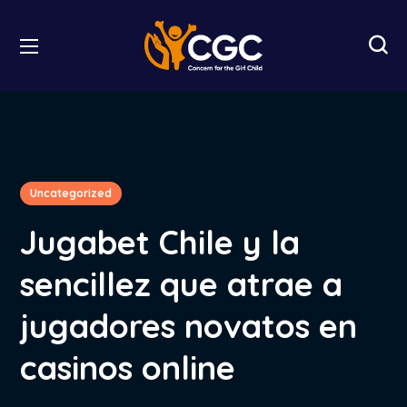
Uncategorized
Jugabet Chile y la
sencillez que atrae a
jugadores novatos en
casinos online