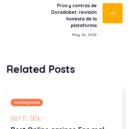
Pros y contras de
Doradobet: revisión
honesta de la
plataforma
May 26, 2026
Related Posts
Uncategorized
July 21, 2026