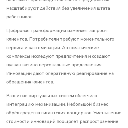
масштабируют действия без увеличения штата
работников.
Цифровая трансформация изменяет запросы
клиентов. Потребители требуют моментального
сервиса и кастомизации. Автоматические
комплексы исследуют предпочтения и создают
вулкан казино персональные предложения.
Инновации дают оперативную реагирование на
обращения клиентов.
Развитие виртуальных систем облегчило
интеграцию механизации. Небольшой бизнес
обрёл средства гигантских концернов. Уменьшение
стоимости инноваций поощряет распространение