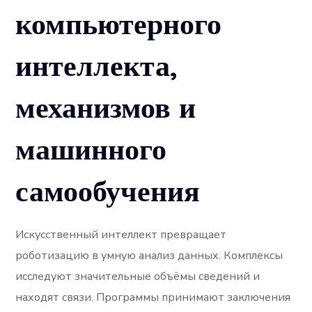
компьютерного
интеллекта,
механизмов и
машинного
самообучения
Искусственный интеллект превращает
роботизацию в умную анализ данных. Комплексы
исследуют значительные объёмы сведений и
находят связи. Программы принимают заключения