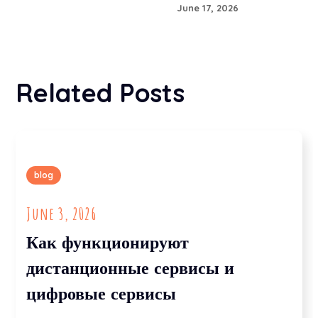
June 17, 2026
Related Posts
blog
June 3, 2026
Как функционируют
дистанционные сервисы и
цифровые сервисы