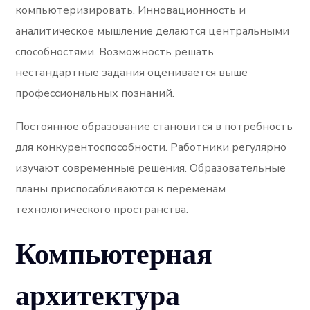
компьютеризировать. Инновационность и
аналитическое мышление делаются центральными
способностями. Возможность решать
нестандартные задания оценивается выше
профессиональных познаний.
Постоянное образование становится в потребность
для конкурентоспособности. Работники регулярно
изучают современные решения. Образовательные
планы приспосабливаются к переменам
технологического пространства.
Компьютерная
архитектура