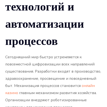
технологий и
автоматизации
процессов
Сегодняшний мир быстро устремляется к
повсеместной цифровизации всех направлений
существования. Разработки входят в производство,
здравоохранение, просвещение и повседневный
быт. Механизация процессов становится
онлайн
казино
главным механизмом развития хозяйства.
Организации внедряют роботизированные