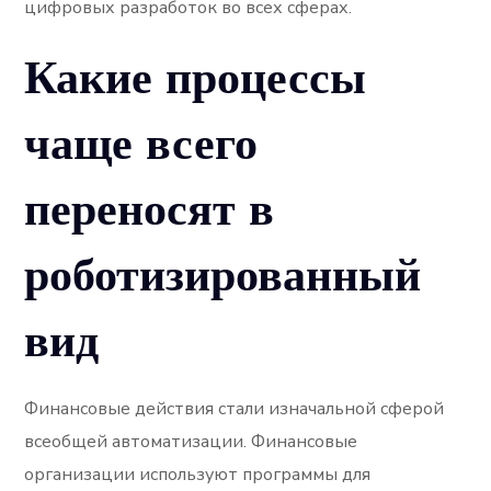
цифровых разработок во всех сферах.
Какие процессы
чаще всего
переносят в
роботизированный
вид
Финансовые действия стали изначальной сферой
всеобщей автоматизации. Финансовые
организации используют программы для