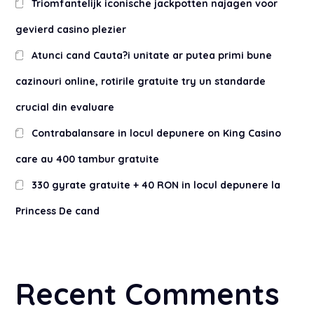
Triomfantelijk iconische jackpotten najagen voor
gevierd casino plezier
Atunci cand Cauta?i unitate ar putea primi bune
cazinouri online, rotirile gratuite try un standarde
crucial din evaluare
Contrabalansare in locul depunere on King Casino
care au 400 tambur gratuite
330 gyrate gratuite + 40 RON in locul depunere la
Princess De cand
Recent Comments