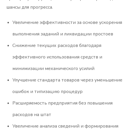
шансы для прогресса.
Увеличение эффективности за основе ускорения
выполнения заданий и ликвидации простоев
Снижение текущих расходов благодаря
эффективного использования средств и
минимизации механического усилий
Улучшение стандарта товаров через уменьшение
ошибок и типизацию процедур
Расширяемость предприятия без повышения
расходов на штат
Увеличение анализа сведений и формирования