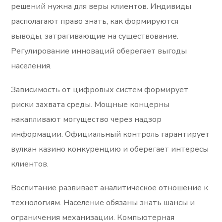
решений нужна для веры клиентов. Индивиды
располагают право знать, как формируются
выводы, затрагивающие на существование.
Регулирование инноваций оберегает выгоды
населения.
Зависимость от цифровых систем формирует
риски захвата среды. Мощные концерны
накапливают могущество через надзор
информации. Официальный контроль гарантирует
вулкан казино конкуренцию и оберегает интересы
клиентов.
Воспитание развивает аналитическое отношение к
технологиям. Население обязаны знать шансы и
ограничения механизации. Компьютерная