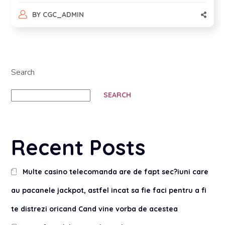
BY
CGC_ADMIN
Search
SEARCH
Recent Posts
Multe casino telecomanda are de fapt sec?iuni care
au pacanele jackpot, astfel incat sa fie faci pentru a fi
te distrezi oricand Cand vine vorba de acestea