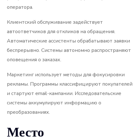
оператора.
Клиентский обслуживание задействует
автоответчиков для откликов на обращения.
Автоматические ассистенты обрабатывают заявки
беспрерывно. Системы автономно распространяют
оповещения о заказах.
Маркетинг использует методы для фокусировки
рекламы. Программы классифицируют покупателей
и стартуют email-кампании. Исследовательские
системы аккумулируют информацию о
преобразованиях.
Место