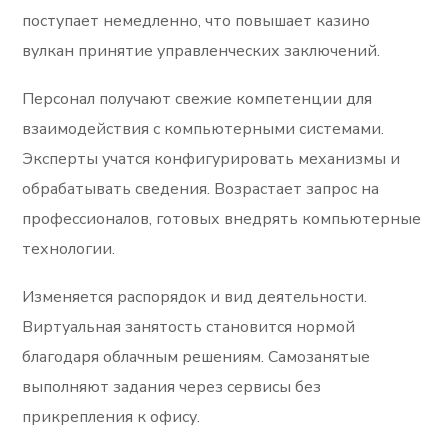
поступает немедленно, что повышает казино
вулкан принятие управленческих заключений.
Персонал получают свежие компетенции для
взаимодействия с компьютерными системами.
Эксперты учатся конфигурировать механизмы и
обрабатывать сведения. Возрастает запрос на
профессионалов, готовых внедрять компьютерные
технологии.
Изменяется распорядок и вид деятельности.
Виртуальная занятость становится нормой
благодаря облачным решениям. Самозанятые
выполняют задания через сервисы без
прикрепления к офису.