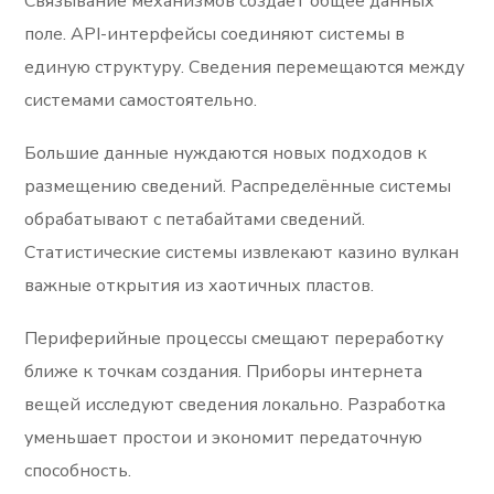
Связывание механизмов создаёт общее данных
поле. API-интерфейсы соединяют системы в
единую структуру. Сведения перемещаются между
системами самостоятельно.
Большие данные нуждаются новых подходов к
размещению сведений. Распределённые системы
обрабатывают с петабайтами сведений.
Статистические системы извлекают казино вулкан
важные открытия из хаотичных пластов.
Периферийные процессы смещают переработку
ближе к точкам создания. Приборы интернета
вещей исследуют сведения локально. Разработка
уменьшает простои и экономит передаточную
способность.