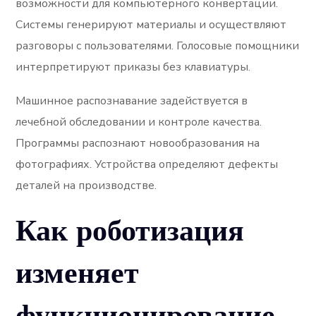
возможности для компьютерного конвертации.
Системы генерируют материалы и осуществляют
разговоры с пользователями. Голосовые помощники
интерпретируют приказы без клавиатуры.
Машинное распознавание задействуется в
лечебной обследовании и контроле качества.
Программы распознают новообразования на
фотографиях. Устройства определяют дефекты
деталей на производстве.
Как роботизация
изменяет
функционирование