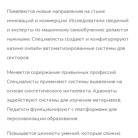
Появляются новые направления на стыке
инноваций и коммерции. Исследователи сведений
и эксперты по машинному самообучению делаются
нужными. Специалисты создают и конфигурируют
казино онлайн автоматизированные системы для
секторов.
Меняется содержание привычных профессий.
Специалисты применяют системы выявления на
основе синтетического интеллекта. Адвокаты
задействуют системы для изучения материалов.
Педагоги функционируют с платформами для
персонализации образования.
Повышается ценность умений, которые сложно