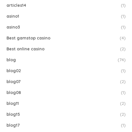
articles14
(1)
asino1
(1)
asino3
(1)
Best gamstop casino
(4)
Best online casino
(2)
blog
(74)
blog02
(1)
blog07
(2)
blog08
(1)
blog11
(2)
blog15
(2)
blog17
(1)