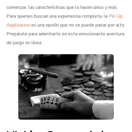
comenzar, las características que lo hacen único y más.
Para quienes buscan una experiencia completa, la
Pin Up
Applicacion
es una opción que no se puede pasar por alto.
Prepárate para adentrarte en esta emocionante aventura
de juego en línea.