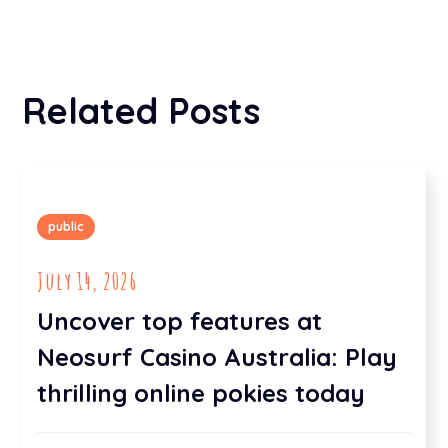
Related Posts
public
July 14, 2026
Uncover top features at
Neosurf Casino Australia: Play
thrilling online pokies today