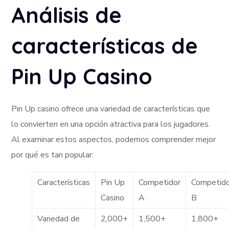
Análisis de
características de
Pin Up Casino
Pin Up casino ofrece una variedad de características que
lo convierten en una opción atractiva para los jugadores.
Al examinar estos aspectos, podemos comprender mejor
por qué es tan popular:
Características
Pin Up
Competidor
Competid
Casino
A
B
Variedad de
2,000+
1,500+
1,800+