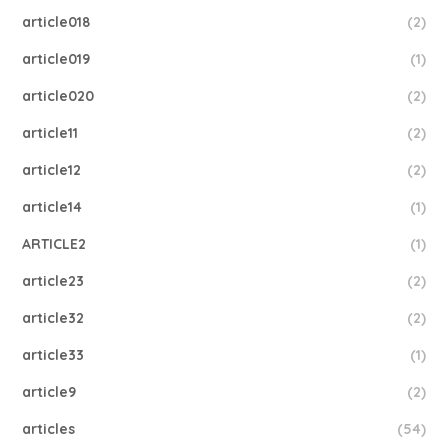
article018
(2)
article019
(1)
article020
(2)
article11
(2)
article12
(2)
article14
(1)
ARTICLE2
(1)
article23
(2)
article32
(2)
article33
(1)
article9
(2)
articles
(54)