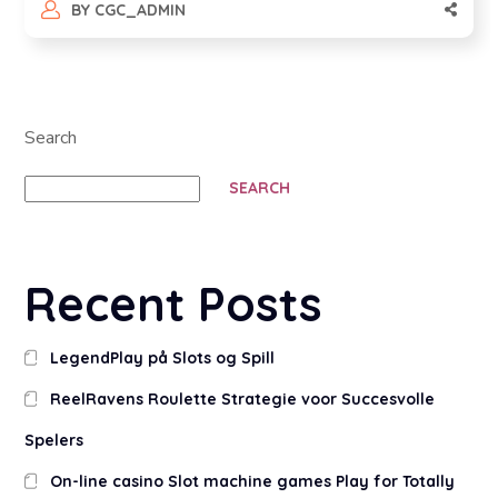
BY
CGC_ADMIN
Search
SEARCH
Recent Posts
LegendPlay på Slots og Spill
ReelRavens Roulette Strategie voor Succesvolle
Spelers
On-line casino Slot machine games Play for Totally