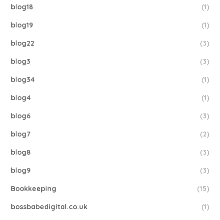
blog18
(1)
blog19
(1)
blog22
(3)
blog3
(3)
blog34
(1)
blog4
(1)
blog6
(3)
blog7
(2)
blog8
(3)
blog9
(3)
Bookkeeping
(15)
bossbabedigital.co.uk
(1)