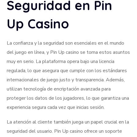
Seguridad en Pin
Up Casino
La confianza y la seguridad son esenciales en el mundo
del juego en línea, y Pin Up casino se toma estos asuntos
muy en serio. La plataforma opera bajo una licencia
regulada, lo que asegura que cumple con los estándares
internacionales de juego justo y transparencia. Además,
utilizan tecnología de encriptación avanzada para
proteger los datos de los jugadores, lo que garantiza una
experiencia segura cada vez que inicias sesión.
La atención al cliente también juega un papel crucial en la
seguridad del usuario. Pin Up casino ofrece un soporte