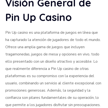
Visión General de
Pin Up Casino
Pin Up casino es una plataforma de juegos en línea que
ha capturado la atención de jugadores de todo el mundo.
Ofrece una amplia gama de juegos que incluyen
tragamonedas, juegos de mesa y opciones en vivo, todo
ello presentado con un diseño atractivo y accesible. Lo
que realmente diferencia a Pin Up casino de otras
plataformas es su compromiso con la experiencia del
usuario, combinando un servicio al cliente excepcional con
promociones generosas. Además, la seguridad y la
confianza son pilares fundamentales de su operación, lo
que permite a los jugadores disfrutar sin preocupaciones.