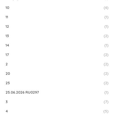
10
(6)
11
(1)
12
(1)
13
(2)
14
(1)
17
(2)
2
(2)
20
(2)
25
(2)
25.06.2026 RU0297
(1)
3
(7)
4
(5)