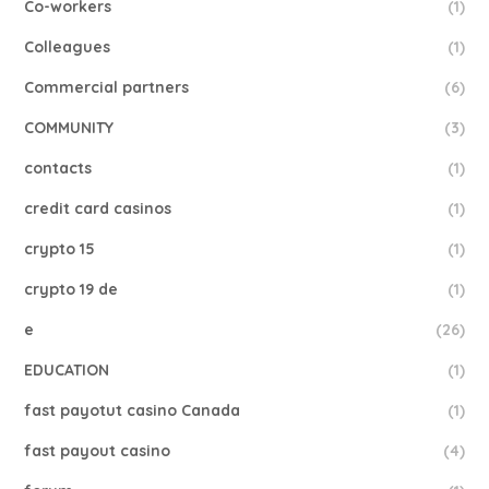
Co-workers
(1)
Colleagues
(1)
Commercial partners
(6)
COMMUNITY
(3)
contacts
(1)
credit card casinos
(1)
crypto 15
(1)
crypto 19 de
(1)
e
(26)
EDUCATION
(1)
fast payotut casino Canada
(1)
fast payout casino
(4)