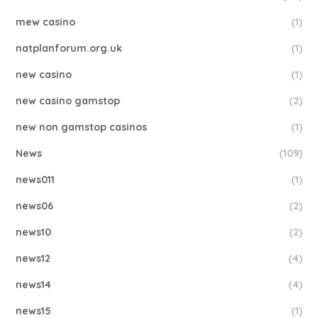
mew casino
(1)
natplanforum.org.uk
(1)
new casino
(1)
new casino gamstop
(2)
new non gamstop casinos
(1)
News
(109)
news011
(1)
news06
(2)
news10
(2)
news12
(4)
news14
(4)
news15
(1)