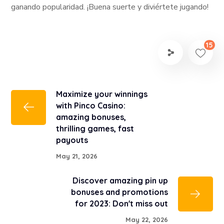
ganando popularidad. ¡Buena suerte y diviértete jugando!
15
Maximize your winnings
with Pinco Casino:
amazing bonuses,
thrilling games, fast
payouts
May 21, 2026
Discover amazing pin up
bonuses and promotions
for 2023: Don't miss out
May 22, 2026