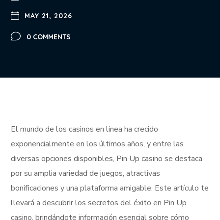
MAY 21, 2026
0 COMMENTS
El mundo de los casinos en línea ha crecido
exponencialmente en los últimos años, y entre las
diversas opciones disponibles, Pin Up casino se destaca
por su amplia variedad de juegos, atractivas
bonificaciones y una plataforma amigable. Este artículo te
llevará a descubrir los secretos del éxito en Pin Up
casino, brindándote información esencial sobre cómo