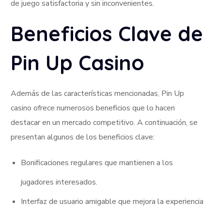
de juego satisfactoria y sin inconvenientes.
Beneficios Clave de
Pin Up Casino
Además de las características mencionadas, Pin Up
casino ofrece numerosos beneficios que lo hacen
destacar en un mercado competitivo. A continuación, se
presentan algunos de los beneficios clave:
Bonificaciones regulares que mantienen a los
jugadores interesados.
Interfaz de usuario amigable que mejora la experiencia