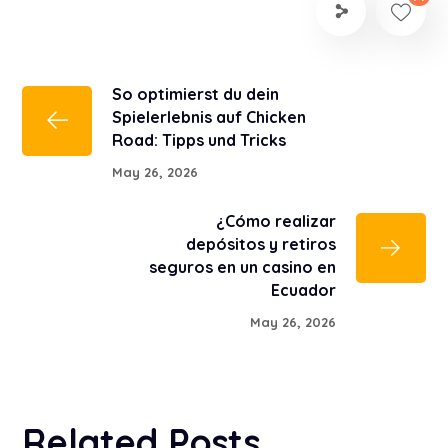
So optimierst du dein
Spielerlebnis auf Chicken
Road: Tipps und Tricks
May 26, 2026
¿Cómo realizar
depósitos y retiros
seguros en un casino en
Ecuador
May 26, 2026
Related Posts