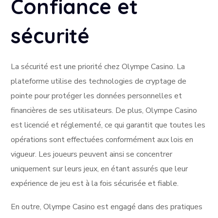
Confiance et
sécurité
La sécurité est une priorité chez Olympe Casino. La
plateforme utilise des technologies de cryptage de
pointe pour protéger les données personnelles et
financières de ses utilisateurs. De plus, Olympe Casino
est licencié et réglementé, ce qui garantit que toutes les
opérations sont effectuées conformément aux lois en
vigueur. Les joueurs peuvent ainsi se concentrer
uniquement sur leurs jeux, en étant assurés que leur
expérience de jeu est à la fois sécurisée et fiable.
En outre, Olympe Casino est engagé dans des pratiques