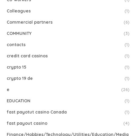
Colleagues
(1)
Commercial partners
(6)
COMMUNITY
(3)
contacts
(1)
credit card casinos
(1)
crypto 15
(1)
crypto 19 de
(1)
e
(26)
EDUCATION
(1)
fast payotut casino Canada
(1)
fast payout casino
(4)
Finance/Hobbies/Technology/Utilities/Education/Media