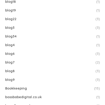
blog18
(1)
blog19
(1)
blog22
(3)
blog3
(3)
blog34
(1)
blog4
(1)
blog6
(3)
blog7
(2)
blog8
(3)
blog9
(3)
Bookkeeping
(15)
bossbabedigital.co.uk
(1)