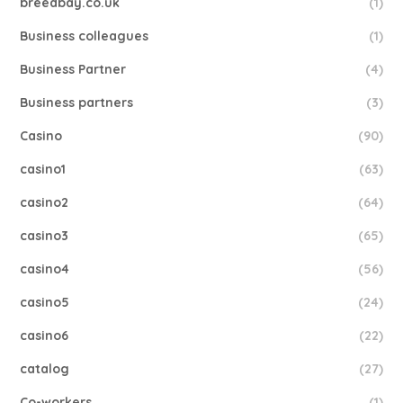
breedbay.co.uk
(1)
Business colleagues
(1)
Business Partner
(4)
Business partners
(3)
Casino
(90)
casino1
(63)
casino2
(64)
casino3
(65)
casino4
(56)
casino5
(24)
casino6
(22)
catalog
(27)
Co-workers
(1)