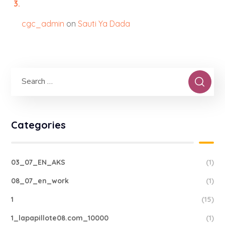
cgc_admin
on
Sauti Ya Dada
Categories
03_07_EN_AKS
(1)
08_07_en_work
(1)
1
(15)
1_lapapillote08.com_10000
(1)