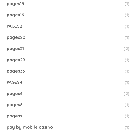
pages15
(1)
pages16
(1)
PAGES2
(1)
pages20
(1)
pages21
(2)
pages29
(1)
pages33
(1)
PAGES4
(1)
pages6
(2)
pages8
(1)
pagess
(1)
pay by mobile casino
(1)