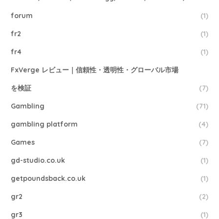
forum
(1)
fr2
(1)
fr4
(1)
FxVerge レビュー｜信頼性・透明性・グローバル市場
を検証
(7)
Gambling
(71)
gambling platform
(4)
Games
(7)
gd-studio.co.uk
(1)
getpoundsback.co.uk
(1)
gr2
(2)
gr3
(1)