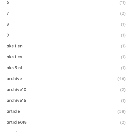
6
(11)
7
(2)
8
(1)
9
(1)
aks 1 en
(1)
aks 1 es
(1)
aks 3 nl
(1)
archive
(46)
archive10
(2)
archive16
(1)
article
(58)
article018
(2)