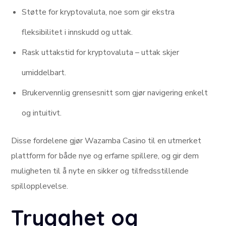
Støtte for kryptovaluta, noe som gir ekstra
fleksibilitet i innskudd og uttak.
Rask uttakstid for kryptovaluta – uttak skjer
umiddelbart.
Brukervennlig grensesnitt som gjør navigering enkelt
og intuitivt.
Disse fordelene gjør Wazamba Casino til en utmerket
plattform for både nye og erfarne spillere, og gir dem
muligheten til å nyte en sikker og tilfredsstillende
spillopplevelse.
Trygghet og