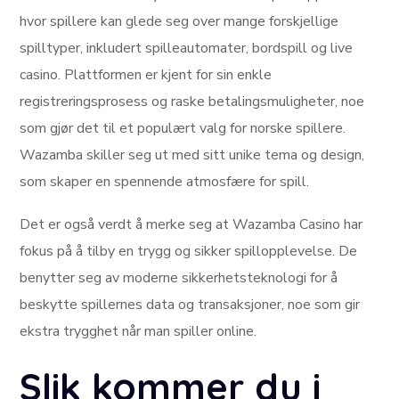
hvor spillere kan glede seg over mange forskjellige
spilltyper, inkludert spilleautomater, bordspill og live
casino. Plattformen er kjent for sin enkle
registreringsprosess og raske betalingsmuligheter, noe
som gjør det til et populært valg for norske spillere.
Wazamba skiller seg ut med sitt unike tema og design,
som skaper en spennende atmosfære for spill.
Det er også verdt å merke seg at Wazamba Casino har
fokus på å tilby en trygg og sikker spillopplevelse. De
benytter seg av moderne sikkerhetsteknologi for å
beskytte spillernes data og transaksjoner, noe som gir
ekstra trygghet når man spiller online.
Slik kommer du i