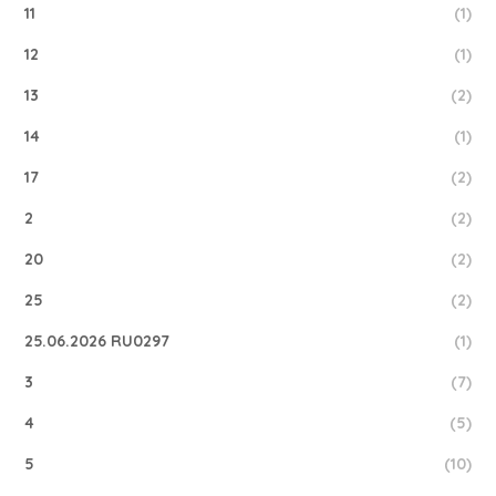
11
(1)
12
(1)
13
(2)
14
(1)
17
(2)
2
(2)
20
(2)
25
(2)
25.06.2026 RU0297
(1)
3
(7)
4
(5)
5
(10)