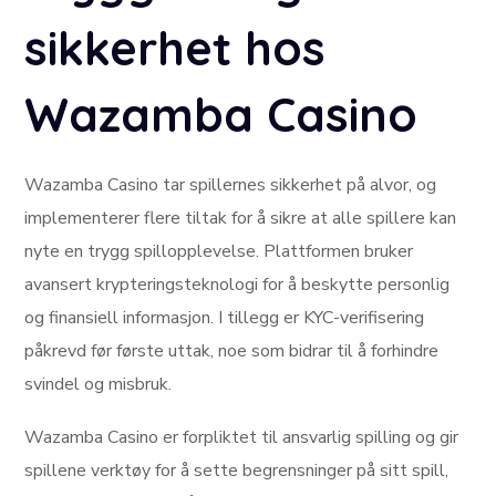
sikkerhet hos
Wazamba Casino
Wazamba Casino tar spillernes sikkerhet på alvor, og
implementerer flere tiltak for å sikre at alle spillere kan
nyte en trygg spillopplevelse. Plattformen bruker
avansert krypteringsteknologi for å beskytte personlig
og finansiell informasjon. I tillegg er KYC-verifisering
påkrevd før første uttak, noe som bidrar til å forhindre
svindel og misbruk.
Wazamba Casino er forpliktet til ansvarlig spilling og gir
spillene verktøy for å sette begrensninger på sitt spill,