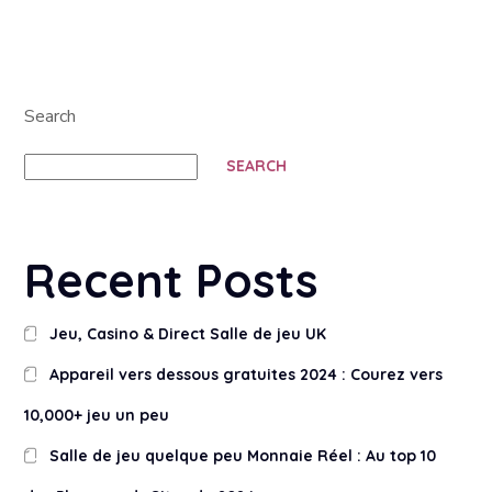
Search
SEARCH
Recent Posts
Jeu, Casino & Direct Salle de jeu UK
Appareil vers dessous gratuites 2024 : Courez vers
10,000+ jeu un peu
Salle de jeu quelque peu Monnaie Réel : Au top 10