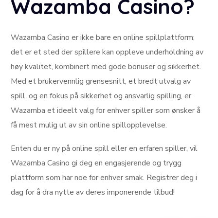
Wazamba Casino?
Wazamba Casino er ikke bare en online spillplattform;
det er et sted der spillere kan oppleve underholdning av
høy kvalitet, kombinert med gode bonuser og sikkerhet.
Med et brukervennlig grensesnitt, et bredt utvalg av
spill, og en fokus på sikkerhet og ansvarlig spilling, er
Wazamba et ideelt valg for enhver spiller som ønsker å
få mest mulig ut av sin online spillopplevelse.
Enten du er ny på online spill eller en erfaren spiller, vil
Wazamba Casino gi deg en engasjerende og trygg
plattform som har noe for enhver smak. Registrer deg i
dag for å dra nytte av deres imponerende tilbud!