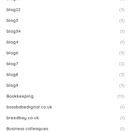
blog22
(3)
blog3
(3)
blog34
(1)
blog4
(1)
blog6
(3)
blog7
(2)
blog8
(3)
blog9
(3)
Bookkeeping
(15)
bossbabedigital.co.uk
(1)
breedbay.co.uk
(1)
Business colleagues
(1)