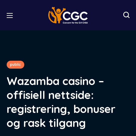
public
Wazamba casino –
offisiell nettside:
registrering, bonuser
og rask tilgang