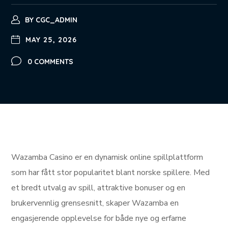
BY
CGC_ADMIN
MAY 25, 2026
0 COMMENTS
Wazamba Casino er en dynamisk online spillplattform
som har fått stor popularitet blant norske spillere. Med
et bredt utvalg av spill, attraktive bonuser og en
brukervennlig grensesnitt, skaper Wazamba en
engasjerende opplevelse for både nye og erfarne