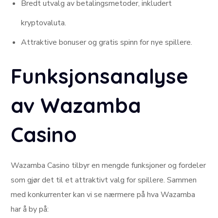
Bredt utvalg av betalingsmetoder, inkludert
kryptovaluta.
Attraktive bonuser og gratis spinn for nye spillere.
Funksjonsanalyse
av Wazamba
Casino
Wazamba Casino tilbyr en mengde funksjoner og fordeler
som gjør det til et attraktivt valg for spillere. Sammen
med konkurrenter kan vi se nærmere på hva Wazamba
har å by på: