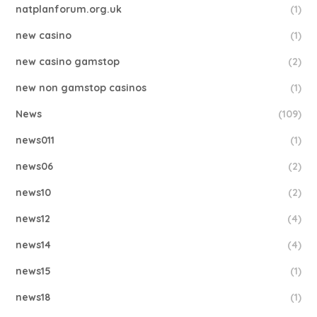
natplanforum.org.uk
(1)
new casino
(1)
new casino gamstop
(2)
new non gamstop casinos
(1)
News
(109)
news011
(1)
news06
(2)
news10
(2)
news12
(4)
news14
(4)
news15
(1)
news18
(1)