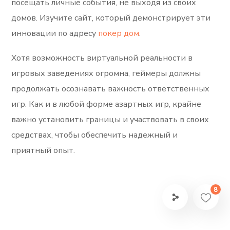
посещать личные события, не выходя из своих
домов. Изучите сайт, который демонстрирует эти
инновации по адресу
покер дом
.
Хотя возможность виртуальной реальности в
игровых заведениях огромна, геймеры должны
продолжать осознавать важность ответственных
игр. Как и в любой форме азартных игр, крайне
важно установить границы и участвовать в своих
средствах, чтобы обеспечить надежный и
приятный опыт.
8