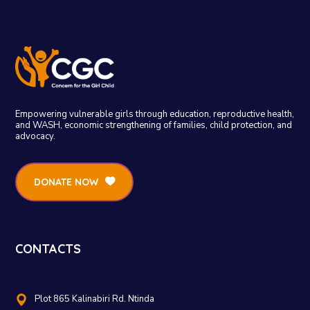
Empowering vulnerable girls through education, reproductive health,
and WASH, economic strengthening of families, child protection, and
advocacy.
DONATE NOW
CONTACTS
Plot 865 Kalinabiri Rd. Ntinda