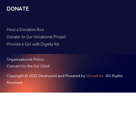
DONATE
Host a Donation Box
Donate to Our Vocational Project
Provide a Girl with Dignity Kit
Organizational Policy
Concern for the Girl Child
Copyright © 2025 Developed and Powered by
Volved Inc.
All Rights
Reserved.