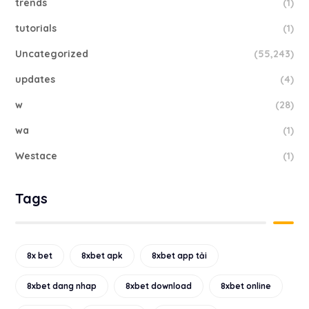
trends
(1)
tutorials
(1)
Uncategorized
(55,243)
updates
(4)
w
(28)
wa
(1)
Westace
(1)
Tags
8x bet
8xbet apk
8xbet app tải
8xbet dang nhap
8xbet download
8xbet online