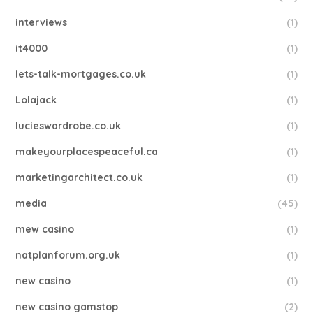
interviews
(1)
it4000
(1)
lets-talk-mortgages.co.uk
(1)
Lolajack
(1)
lucieswardrobe.co.uk
(1)
makeyourplacespeaceful.ca
(1)
marketingarchitect.co.uk
(1)
media
(45)
mew casino
(1)
natplanforum.org.uk
(1)
new casino
(1)
new casino gamstop
(2)