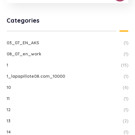
Categories
03_07_EN_AKS
(1)
08_07_en_work
(1)
1
(15)
1_lapapillote08.com_10000
(1)
10
(6)
11
(1)
12
(1)
13
(2)
14
(1)