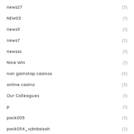
news27
(3)
NEWS3
(1)
news5
(1)
news7
(2)
newsss
(1)
Nine Win
(1)
non gamstop casinos
(5)
online casino
(3)
Our Colleagues
(1)
p
(1)
pack005
(3)
pack054_vj6nbsisoh
(2)