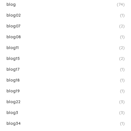
blog
(74)
blog02
(1)
blog07
(2)
blog08
(1)
blog11
(2)
blog15
(2)
blog17
(1)
blog18
(1)
blog19
(1)
blog22
(3)
blog3
(3)
blog34
(1)