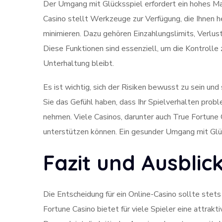
Der Umgang mit Glücksspiel erfordert ein hohes M
Casino stellt Werkzeuge zur Verfügung, die Ihnen he
minimieren. Dazu gehören Einzahlungslimits, Verlus
Diese Funktionen sind essenziell, um die Kontrolle 
Unterhaltung bleibt.
Es ist wichtig, sich der Risiken bewusst zu sein un
Sie das Gefühl haben, dass Ihr Spielverhalten proble
nehmen. Viele Casinos, darunter auch True Fortune C
unterstützen können. Ein gesunder Umgang mit Glüc
Fazit und Ausblick
Die Entscheidung für ein Online-Casino sollte stets
Fortune Casino bietet für viele Spieler eine attrak