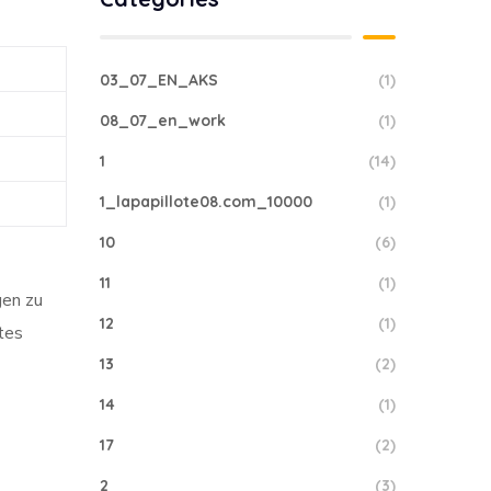
03_07_EN_AKS
(1)
08_07_en_work
(1)
1
(14)
1_lapapillote08.com_10000
(1)
10
(6)
11
(1)
gen zu
12
(1)
tes
13
(2)
14
(1)
17
(2)
2
(3)