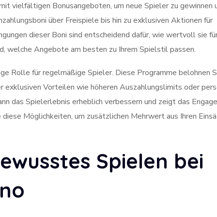
 mit vielfältigen Bonusangeboten, um neue Spieler zu gewinnen 
zahlungsboni über Freispiele bis hin zu exklusiven Aktionen für
ungen dieser Boni sind entscheidend dafür, wie wertvoll sie fü
feld, welche Angebote am besten zu Ihrem Spielstil passen.
ige Rolle für regelmäßige Spieler. Diese Programme belohnen S
der exklusiven Vorteilen wie höheren Auszahlungslimits oder pers
ann das Spielerlebnis erheblich verbessern und zeigt das Enga
 diese Möglichkeiten, um zusätzlichen Mehrwert aus Ihren Einsä
wusstes Spielen bei
ino