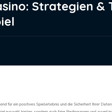
sino: Strategien & T
iel
nd für ein positives Spielerlebnis und die Sicherheit Ihrer Daten
Spielauswahl bieten, sondern auch faire Bedingungen und zuverlä