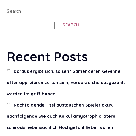
Search
SEARCH
Recent Posts
Daraus ergibt sich, so sehr Gamer deren Gewinne
ofter applizieren zu tun sein, vorab welche ausgezahlt
werden im griff haben
Nachfolgende Titel austauschen Spieler aktiv,
nachfolgende wie auch Kalkul amyotrophic lateral
sclerosis nebensachlich Hochgefuhl lieber wollen