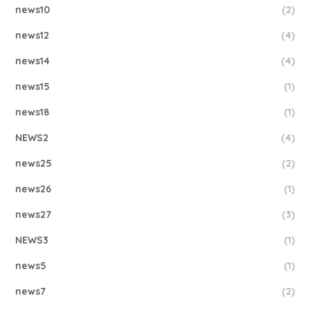
news10
(2)
news12
(4)
news14
(4)
news15
(1)
news18
(1)
NEWS2
(4)
news25
(2)
news26
(1)
news27
(3)
NEWS3
(1)
news5
(1)
news7
(2)