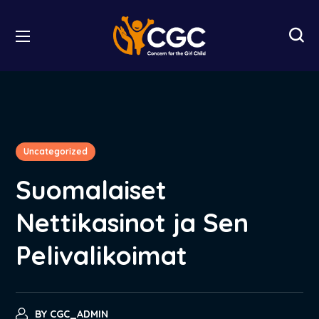
Uncategorized
Suomalaiset
Nettikasinot ja Sen
Pelivalikoimat
BY
CGC_ADMIN