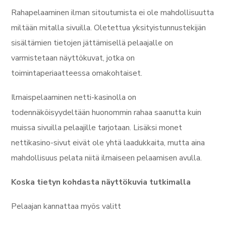
Rahapelaaminen ilman sitoutumista ei ole mahdollisuutta
miltään mitalla sivuilla. Oletettua yksityistunnustekijän
sisältämien tietojen jättämisellä pelaajalle on
varmistetaan näyttökuvat, jotka on
toimintaperiaatteessa omakohtaiset.
Ilmaispelaaminen netti-kasinolla on
todennäköisyydeltään huonommin rahaa saanutta kuin
muissa sivuilla pelaajille tarjotaan. Lisäksi monet
nettikasino-sivut eivät ole yhtä laadukkaita, mutta aina
mahdollisuus pelata niitä ilmaiseen pelaamisen avulla.
Koska tietyn kohdasta näyttökuvia tutkimalla
Pelaajan kannattaa myös valitt