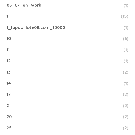
08_07_en_work
(1)
1
(15)
1_lapapillote08.com_10000
(1)
10
(6)
11
(1)
12
(1)
13
(2)
14
(1)
17
(2)
2
(3)
20
(2)
25
(2)