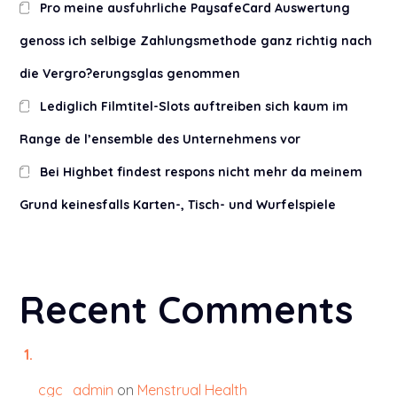
Pro meine ausfuhrliche PaysafeCard Auswertung
genoss ich selbige Zahlungsmethode ganz richtig nach
die Vergro?erungsglas genommen
Lediglich Filmtitel-Slots auftreiben sich kaum im
Range de l’ensemble des Unternehmens vor
Bei Highbet findest respons nicht mehr da meinem
Grund keinesfalls Karten-, Tisch- und Wurfelspiele
Recent Comments
cgc_admin
on
Menstrual Health