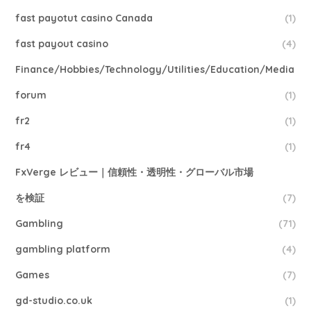
fast payotut casino Canada
(1)
fast payout casino
(4)
Finance/Hobbies/Technology/Utilities/Education/Media
forum
(1)
fr2
(1)
fr4
(1)
FxVerge レビュー｜信頼性・透明性・グローバル市場
を検証
(7)
Gambling
(71)
gambling platform
(4)
Games
(7)
gd-studio.co.uk
(1)