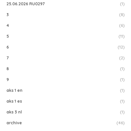
25.06.2026 RU0297
(1)
3
(8)
4
(6)
5
(11)
6
(12)
7
(2)
8
(1)
9
(1)
aks 1 en
(1)
aks 1 es
(1)
aks 3 nl
(1)
archive
(46)