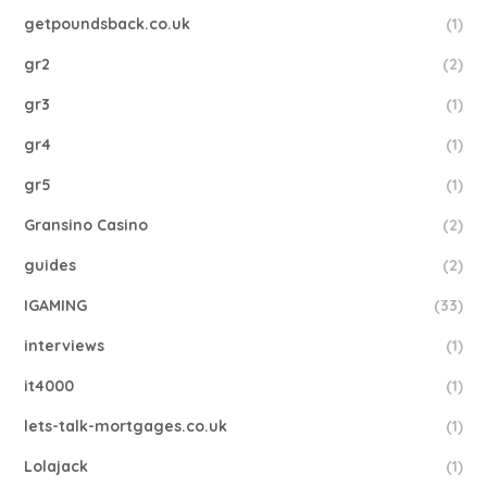
getpoundsback.co.uk
(1)
gr2
(2)
gr3
(1)
gr4
(1)
gr5
(1)
Gransino Casino
(2)
guides
(2)
IGAMING
(33)
interviews
(1)
it4000
(1)
lets-talk-mortgages.co.uk
(1)
Lolajack
(1)