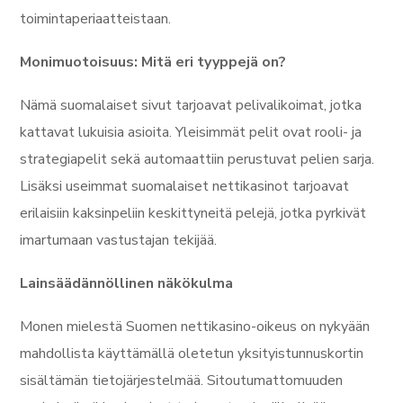
toimintaperiaatteistaan.
Monimuotoisuus: Mitä eri tyyppejä on?
Nämä suomalaiset sivut tarjoavat pelivalikoimat, jotka
kattavat lukuisia asioita. Yleisimmät pelit ovat rooli- ja
strategiapelit sekä automaattiin perustuvat pelien sarja.
Lisäksi useimmat suomalaiset nettikasinot tarjoavat
erilaisiin kaksinpeliin keskittyneitä pelejä, jotka pyrkivät
imartumaan vastustajan tekijää.
Lainsäädännöllinen näkökulma
Monen mielestä Suomen nettikasino-oikeus on nykyään
mahdollista käyttämällä oletetun yksityistunnuskortin
sisältämän tietojärjestelmää. Sitoutumattomuuden