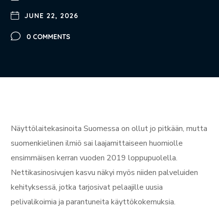
JUNE 22, 2026
0 COMMENTS
Näyttölaitekasinoita Suomessa on ollut jo pitkään, mutta
suomenkielinen ilmiö sai laajamittaiseen huomiolle
ensimmäisen kerran vuoden 2019 loppupuolella.
Nettikasinosivujen kasvu näkyi myös niiden palveluiden
kehityksessä, jotka tarjosivat pelaajille uusia
pelivalikoimia ja parantuneita käyttökokemuksia.