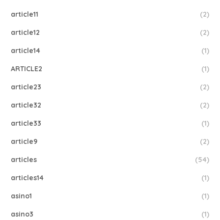
article11
(2)
article12
(2)
article14
(1)
ARTICLE2
(1)
article23
(2)
article32
(2)
article33
(1)
article9
(2)
articles
(54)
articles14
(1)
asino1
(1)
asino3
(1)