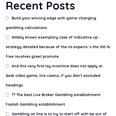
Recent Posts
Build your winning edge with game-changing
gambling calculations
Widely known exemplory case of indicative up
strategy detailed because of the its experts ‘s the 100 %
free revolves greet promote
And this very first lay incentive does not apply at
desk video game, live casino, if you don’t excluded
headings
?? The best Live Broker Gambling establishment:
Foolish Gambling establishment
Gambling on line is to try to start off with be out of