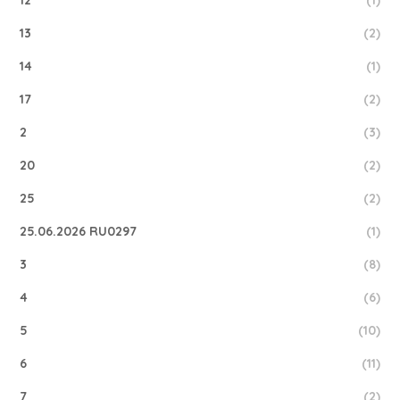
12
(1)
13
(2)
14
(1)
17
(2)
2
(3)
20
(2)
25
(2)
25.06.2026 RU0297
(1)
3
(8)
4
(6)
5
(10)
6
(11)
7
(2)