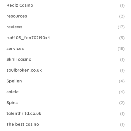
Realz Casino
(1)
resources
(2)
reviews
(17)
ru6405_fen702190x4
(3)
services
(18)
Skrill casino
(1)
soulbroken.co.uk
(1)
Spellen
(4)
spiele
(4)
Spins
(2)
talenthrltd.co.uk
(1)
The best casino
(1)