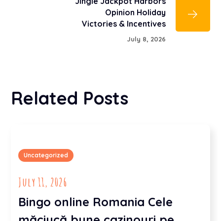
Jingle Jackpot Harbors
Opinion Holiday
Victories & Incentives
July 8, 2026
Related Posts
Uncategorized
July 11, 2026
Bingo online Romania Cele
măciucă bune cazinouri pe