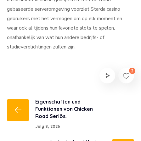
gebaseerde serveromgeving voorziet Starda casino
gebruikers met het vermogen om op elk moment en
waar ook al tijdens hun favoriete slots te spelen,
onafhankelijk van wat hun andere bedrijfs- of
studieverplichtingen zullen zijn.
2
Eigenschaften und
Funktionen von Chicken
Road Seriös.
July 8, 2026