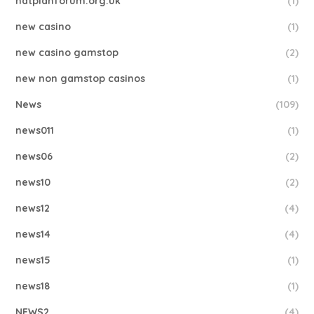
natplanforum.org.uk
(1)
new casino
(1)
new casino gamstop
(2)
new non gamstop casinos
(1)
News
(109)
news011
(1)
news06
(2)
news10
(2)
news12
(4)
news14
(4)
news15
(1)
news18
(1)
NEWS2
(4)