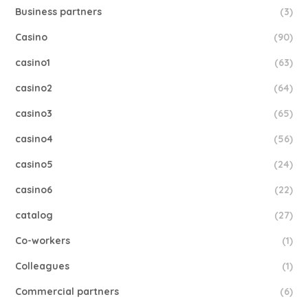
Business partners
(3)
Casino
(90)
casino1
(63)
casino2
(64)
casino3
(65)
casino4
(56)
casino5
(24)
casino6
(22)
catalog
(27)
Co-workers
(1)
Colleagues
(1)
Commercial partners
(6)