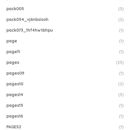
pack005
(3)
pack054_vj6nbsisoh
(2)
pack073_1hf4hwtbhpu
(1)
page
(1)
page11
(1)
pages
(23)
pages09
(1)
pages10
(2)
pages14
(3)
pages15
(1)
pages16
(1)
PAGES2
(1)