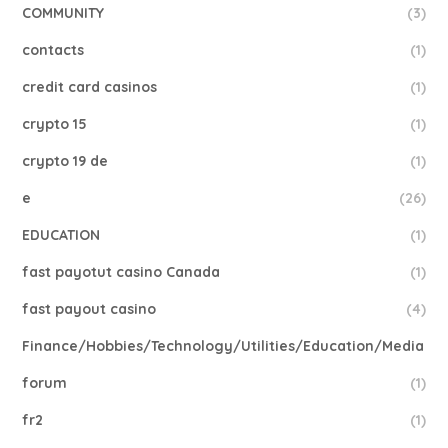
COMMUNITY
(3)
contacts
(1)
credit card casinos
(1)
crypto 15
(1)
crypto 19 de
(1)
e
(26)
EDUCATION
(1)
fast payotut casino Canada
(1)
fast payout casino
(4)
Finance/Hobbies/Technology/Utilities/Education/Media
forum
(1)
fr2
(1)