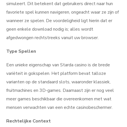
simuleert. Dit betekent dat gebruikers direct naar hun
favoriete spel kunnen navigeren, ongeacht waar ze zijn of
wanneer ze spelen. De voordeligheid ligt hierin dat er
geen enkele download nodig is; alles wordt
afgedwongen rechtstreeks vanuit uw browser.
Type Spellen
Een unieke eigenschap van Starda casino is de brede
variëteit in gokspelen. Het platform bevat talloze
varianten op de standaard slots, waaronder klassiek,
fruitmachines en 3D-games. Daarnaast zijn er nog veel
meer games beschikbaar die overeenkomen met wat
mensen verwachten van een echte casinobeschermer.
Rechtelijke Context