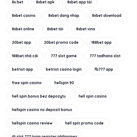
8x bet
8xbet apk
8xbet app tải
8xbet casino
8xbet dang nhap
8xbet download
8xbet online
8xbet tải
8xbet vina
20bet app
20bet promo code
188bet app
188bet nhà cái
777 slot game
777 tadhana slot
betriot app
betriot casino login
fb777 app
free spin casino
hellspin 90
hell spin bonus bez depozytu
hell spin casino
hellspin casino no deposit bonus
hellspin casino review
hell spin promo code
jili slot 777 login register philippines