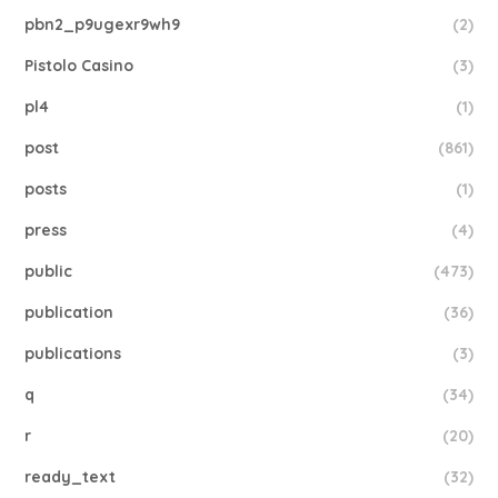
pbn2_p9ugexr9wh9
(2)
Pistolo Casino
(3)
pl4
(1)
post
(861)
posts
(1)
press
(4)
public
(473)
publication
(36)
publications
(3)
q
(34)
r
(20)
ready_text
(32)