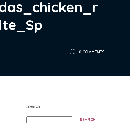
das_chicken_r
ite_Sp
0 COMMENTS
Search
SEARCH