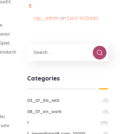
sucht,
cgc_admin
on
Sauti Ya Dada
ue
heren
Spiel,
hendurch
Categories
03_07_EN_AKS
(1)
08_07_en_work
(1)
hn,
1
(15)
 sehr
1_lapapillote08.com_10000
(1)