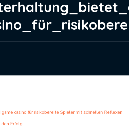
erhaltung_bietet_
no_für_risikobere
game casino für risikobereite Spieler mit schnellen Reflexen
 den Erfolg