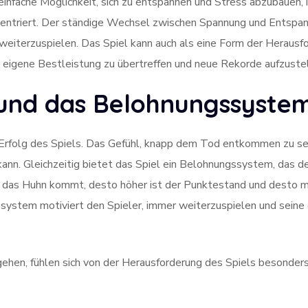
 einfache Möglichkeit, sich zu entspannen und Stress abzubauen,
zentriert. Der ständige Wechsel zwischen Spannung und Entspa
r weiterzuspielen. Das Spiel kann auch als eine Form der Herausf
e eigene Bestleistung zu übertreffen und neue Rekorde aufzustel
 und das Belohnungssyste
en Erfolg des Spiels. Das Gefühl, knapp dem Tod entkommen zu se
kann. Gleichzeitig bietet das Spiel ein Belohnungssystem, das d
ter das Huhn kommt, desto höher ist der Punktestand und desto 
system motiviert den Spieler, immer weiterzuspielen und seine
ingehen, fühlen sich von der Herausforderung des Spiels besonder