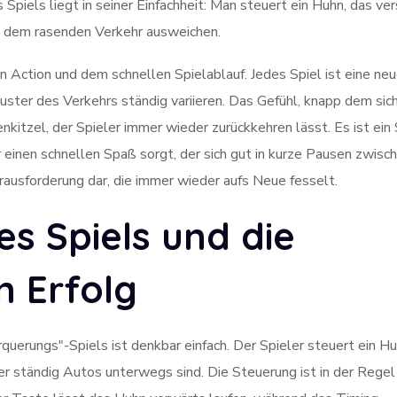
Spiels liegt in seiner Einfachheit: Man steuert ein Huhn, das ver
i dem rasenden Verkehr ausweichen.
en Action und dem schnellen Spielablauf. Jedes Spiel ist eine ne
ster des Verkehrs ständig variieren. Das Gefühl, knapp dem sic
itzel, der Spieler immer wieder zurückkehren lässt. Es ist ein 
r einen schnellen Spaß sorgt, der sich gut in kurze Pausen zwisc
erausforderung dar, die immer wieder aufs Neue fesselt.
s Spiels und die
n Erfolg
erungs"-Spiels ist denkbar einfach. Der Spieler steuert ein Hu
der ständig Autos unterwegs sind. Die Steuerung ist in der Regel