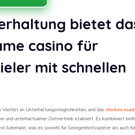
rhaltung bietet da
ame casino für
ieler mit schnellen
e Vielfalt an Unterhaltungsmöglichkeiten, und das
chicken roa
der und unterhaltsamer Zeitvertreib etabliert. Es kombiniert einf
 Adrenalin, was es sowohl für Gelegenheitsspieler als auch fü