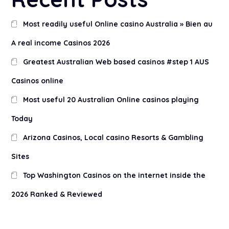
Most readily useful Online casino Australia » Bien au
A real income Casinos 2026
Greatest Australian Web based casinos #step 1 AUS
Casinos online
Most useful 20 Australian Online casinos playing
Today
Arizona Casinos, Local casino Resorts & Gambling
Sites
Top Washington Casinos on the internet inside the
2026 Ranked & Reviewed