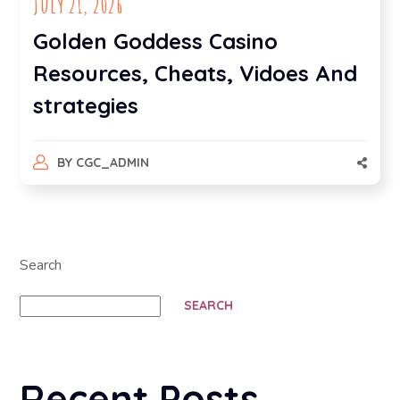
July 21, 2026
Golden Goddess Casino
Resources, Cheats, Vidoes And
strategies
BY
CGC_ADMIN
Search
SEARCH
Recent Posts