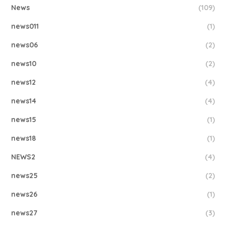
News
(109)
news011
(1)
news06
(2)
news10
(2)
news12
(4)
news14
(4)
news15
(1)
news18
(1)
NEWS2
(4)
news25
(2)
news26
(1)
news27
(3)