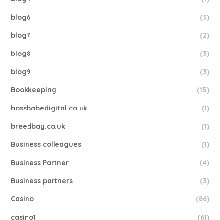
blog6
(3)
blog7
(2)
blog8
(3)
blog9
(3)
Bookkeeping
(15)
bossbabedigital.co.uk
(1)
breedbay.co.uk
(1)
Business colleagues
(1)
Business Partner
(4)
Business partners
(3)
Casino
(86)
casino1
(61)