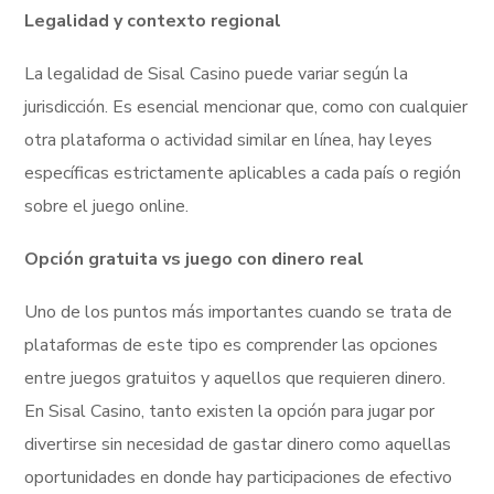
Legalidad y contexto regional
La legalidad de Sisal Casino puede variar según la
jurisdicción. Es esencial mencionar que, como con cualquier
otra plataforma o actividad similar en línea, hay leyes
específicas estrictamente aplicables a cada país o región
sobre el juego online.
Opción gratuita vs juego con dinero real
Uno de los puntos más importantes cuando se trata de
plataformas de este tipo es comprender las opciones
entre juegos gratuitos y aquellos que requieren dinero.
En Sisal Casino, tanto existen la opción para jugar por
divertirse sin necesidad de gastar dinero como aquellas
oportunidades en donde hay participaciones de efectivo