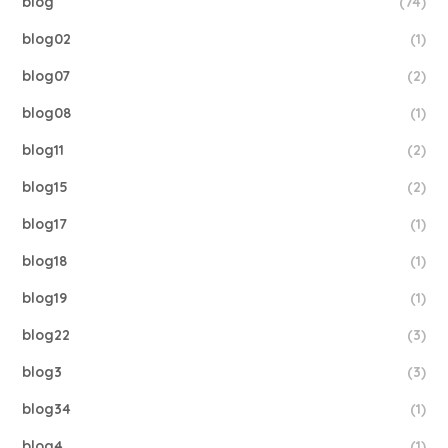
blog
(74)
blog02
(1)
blog07
(2)
blog08
(1)
blog11
(2)
blog15
(2)
blog17
(1)
blog18
(1)
blog19
(1)
blog22
(3)
blog3
(3)
blog34
(1)
blog4
(1)