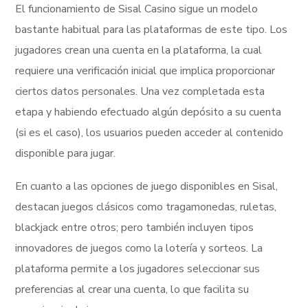
El funcionamiento de Sisal Casino sigue un modelo
bastante habitual para las plataformas de este tipo. Los
jugadores crean una cuenta en la plataforma, la cual
requiere una verificación inicial que implica proporcionar
ciertos datos personales. Una vez completada esta
etapa y habiendo efectuado algún depósito a su cuenta
(si es el caso), los usuarios pueden acceder al contenido
disponible para jugar.
En cuanto a las opciones de juego disponibles en Sisal,
destacan juegos clásicos como tragamonedas, ruletas,
blackjack entre otros; pero también incluyen tipos
innovadores de juegos como la lotería y sorteos. La
plataforma permite a los jugadores seleccionar sus
preferencias al crear una cuenta, lo que facilita su