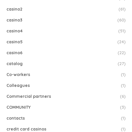
casino2
(61)
casino3
(60)
casino4
(51)
casino5
(24)
casino6
(22)
catalog
(27)
Co-workers
(1)
Colleagues
(1)
Commercial partners
(6)
COMMUNITY
(3)
contacts
(1)
credit card casinos
(1)