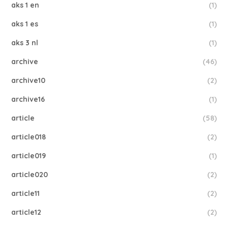
aks 1 en
(1)
aks 1 es
(1)
aks 3 nl
(1)
archive
(46)
archive10
(2)
archive16
(1)
article
(58)
article018
(2)
article019
(1)
article020
(2)
article11
(2)
article12
(2)