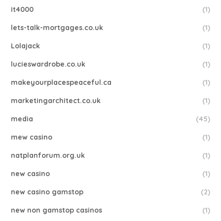
it4000
(1)
lets-talk-mortgages.co.uk
(1)
Lolajack
(1)
lucieswardrobe.co.uk
(1)
makeyourplacespeaceful.ca
(1)
marketingarchitect.co.uk
(1)
media
(45)
mew casino
(1)
natplanforum.org.uk
(1)
new casino
(1)
new casino gamstop
(2)
new non gamstop casinos
(1)