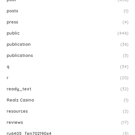
posts
(1)
press
(4)
public
(446)
publication
(36)
publications
(3)
q
(34)
r
(20)
ready_text
(32)
Realz Casino
(1)
resources
(2)
reviews
(17)
ru6405_fen702190x4
(3)