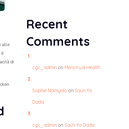
Recent
Comments
o alle
 è
acità di
cgc_admin
on
Menstrual Health
icken
Sophie Namyalo
on
Sauti Ya
Dada
d
cgc_admin
on
Sauti Ya Dada