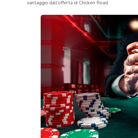
vantaggio dall’offerta di Chicken Road.