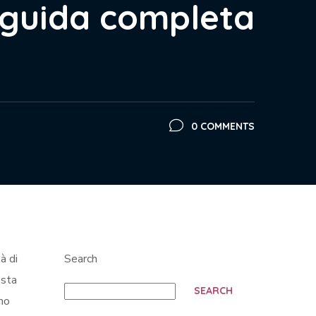
a guida completa
0 COMMENTS
à di
Search
esta
SEARCH
imo