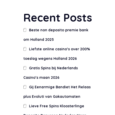
Recent Posts
Beste non deposito premie bank
om Holland 2025
Liefste online casino’s over 200%
toeslag wegens Holland 2026
Gratis Spins bij Nederlands
Casino’s maan 2026
Gij Eenarmige Bandiet Het Relaas
plus Evoluti van Gokautomaten
Lieve Free Spins Kloosterlinge