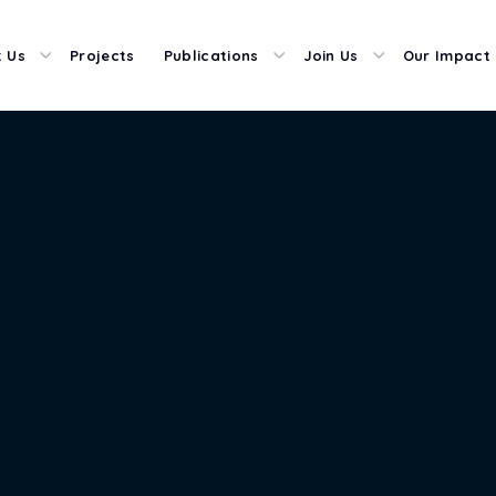
 Us
Projects
Publications
Join Us
Our Impact