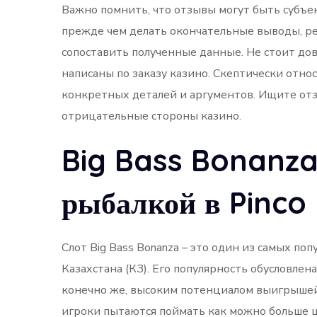
Важно помнить, что отзывы могут быть субъе
прежде чем делать окончательные выводы, р
сопоставить полученные данные. Не стоит до
написаны по заказу казино. Скептически отно
конкретных деталей и аргументов. Ищите отз
отрицательные стороны казино.
Big Bass Bonanza
рыбалкой в Pinco
Слот Big Bass Bonanza – это один из самых по
Казахстана (КЗ). Его популярность обусловлен
конечно же, высоким потенциалом выигрышей.
игроки пытаются поймать как можно больше ц