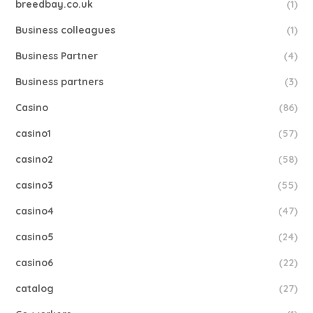
breedbay.co.uk
(1)
Business colleagues
(1)
Business Partner
(4)
Business partners
(3)
Casino
(86)
casino1
(57)
casino2
(58)
casino3
(55)
casino4
(47)
casino5
(24)
casino6
(22)
catalog
(27)