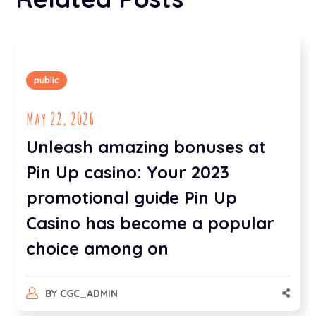
public
May 22, 2026
Unleash amazing bonuses at
Pin Up casino: Your 2023
promotional guide Pin Up
Casino has become a popular
choice among on
BY
CGC_ADMIN