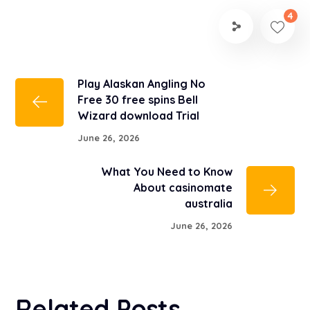
4
Play Alaskan Angling No
Free 30 free spins Bell
Wizard download Trial
June 26, 2026
What You Need to Know
About casinomate
australia
June 26, 2026
Related Posts