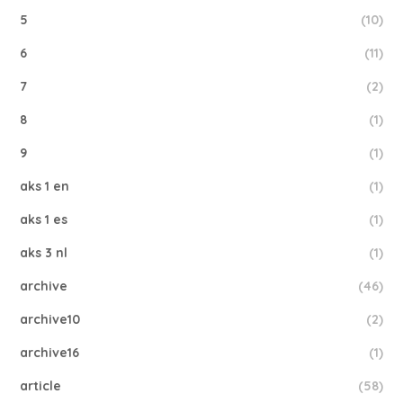
5
(10)
6
(11)
7
(2)
8
(1)
9
(1)
aks 1 en
(1)
aks 1 es
(1)
aks 3 nl
(1)
archive
(46)
archive10
(2)
archive16
(1)
article
(58)