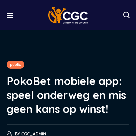
public
PokoBet mobiele app:
speel onderweg en mis
geen kans op winst!
BY
CGC_ADMIN