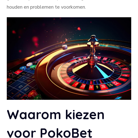
houden en problemen te voorkomen.
Waarom kiezen
voor PokoBet