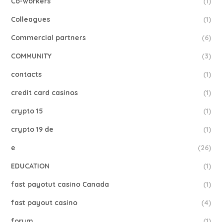
Co-workers
(1)
Colleagues
(1)
Commercial partners
(6)
COMMUNITY
(3)
contacts
(1)
credit card casinos
(1)
crypto 15
(1)
crypto 19 de
(1)
e
(26)
EDUCATION
(1)
fast payotut casino Canada
(1)
fast payout casino
(4)
forum
(1)