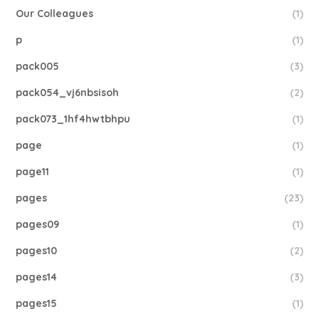
Our Colleagues
(1)
p
(1)
pack005
(3)
pack054_vj6nbsisoh
(2)
pack073_1hf4hwtbhpu
(1)
page
(1)
page11
(1)
pages
(23)
pages09
(1)
pages10
(2)
pages14
(3)
pages15
(1)