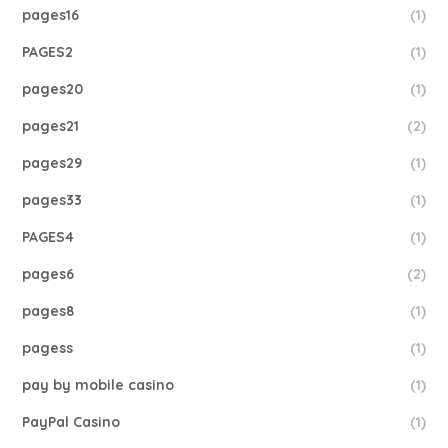
pages16
(1)
PAGES2
(1)
pages20
(1)
pages21
(2)
pages29
(1)
pages33
(1)
PAGES4
(1)
pages6
(2)
pages8
(1)
pagess
(1)
pay by mobile casino
(1)
PayPal Casino
(1)