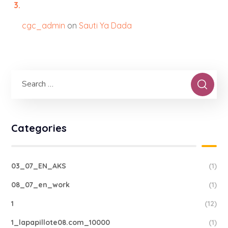
cgc_admin
on
Sauti Ya Dada
Categories
03_07_EN_AKS
(1)
08_07_en_work
(1)
1
(12)
1_lapapillote08.com_10000
(1)