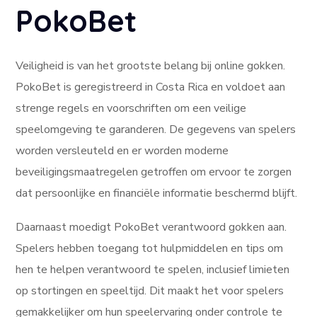
PokoBet
Veiligheid is van het grootste belang bij online gokken.
PokoBet is geregistreerd in Costa Rica en voldoet aan
strenge regels en voorschriften om een veilige
speelomgeving te garanderen. De gegevens van spelers
worden versleuteld en er worden moderne
beveiligingsmaatregelen getroffen om ervoor te zorgen
dat persoonlijke en financiële informatie beschermd blijft.
Daarnaast moedigt PokoBet verantwoord gokken aan.
Spelers hebben toegang tot hulpmiddelen en tips om
hen te helpen verantwoord te spelen, inclusief limieten
op stortingen en speeltijd. Dit maakt het voor spelers
gemakkelijker om hun speelervaring onder controle te