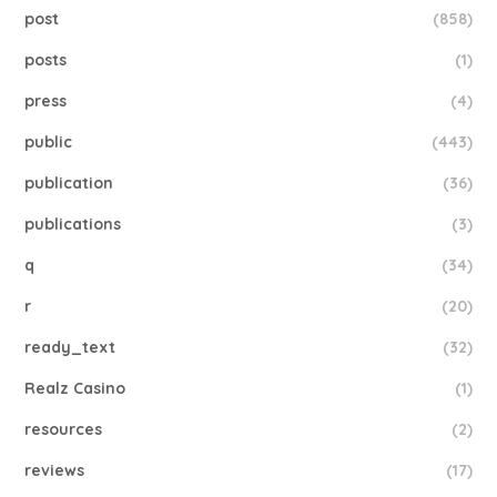
post
(858)
posts
(1)
press
(4)
public
(443)
publication
(36)
publications
(3)
q
(34)
r
(20)
ready_text
(32)
Realz Casino
(1)
resources
(2)
reviews
(17)