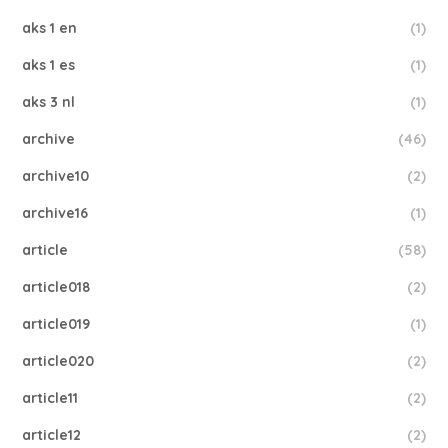
aks 1 en
(1)
aks 1 es
(1)
aks 3 nl
(1)
archive
(46)
archive10
(2)
archive16
(1)
article
(58)
article018
(2)
article019
(1)
article020
(2)
article11
(2)
article12
(2)