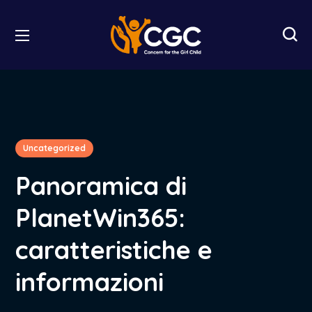
Uncategorized
Panoramica di
PlanetWin365:
caratteristiche e
informazioni