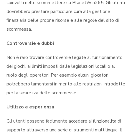
coinvolti nello scommettere su PlanetWin365. Gli utenti
dovrebbero prestare particolare cura alla gestione
finanziaria delle proprie risorse e alle regole del sito di
scommessa.
Controversie e dubbi
Non è raro trovare controversie legate al funzionamento
dei giochi, ai limiti imposti dalle legislazioni locali o al
ruolo degli operatori. Per esempio alcuni giocatori
potrebbero lamentarsi in merito alle restrizioni introdotte
per la sicurezza delle scommesse.
Utilizzo e esperienza
Gli utenti possono facilmente accedere ai funzionalità di
supporto attraverso una serie di strumenti multilingua. Il