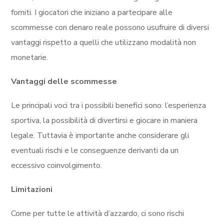
forniti. I giocatori che iniziano a partecipare alle
scommesse con denaro reale possono usufruire di diversi
vantaggi rispetto a quelli che utilizzano modalità non
monetarie.
Vantaggi delle scommesse
Le principali voci tra i possibili benefici sono: l’esperienza
sportiva, la possibilità di divertirsi e giocare in maniera
legale. Tuttavia è importante anche considerare gli
eventuali rischi e le conseguenze derivanti da un
eccessivo coinvolgimento.
Limitazioni
Come per tutte le attività d’azzardo, ci sono rischi