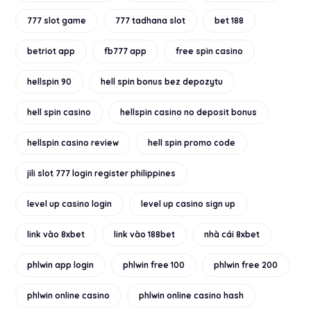
777 slot game
777 tadhana slot
bet 188
betriot app
fb777 app
free spin casino
hellspin 90
hell spin bonus bez depozytu
hell spin casino
hellspin casino no deposit bonus
hellspin casino review
hell spin promo code
jili slot 777 login register philippines
level up casino login
level up casino sign up
link vào 8xbet
link vào 188bet
nhà cái 8xbet
phlwin app login
phlwin free 100
phlwin free 200
phlwin online casino
phlwin online casino hash