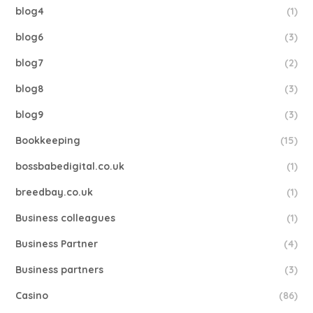
blog4
(1)
blog6
(3)
blog7
(2)
blog8
(3)
blog9
(3)
Bookkeeping
(15)
bossbabedigital.co.uk
(1)
breedbay.co.uk
(1)
Business colleagues
(1)
Business Partner
(4)
Business partners
(3)
Casino
(86)