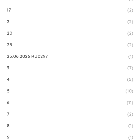
17
(2)
2
(2)
20
(2)
25
(2)
25.06.2026 RU0297
(1)
3
(7)
4
(5)
5
(10)
6
(11)
7
(2)
8
(1)
9
(1)