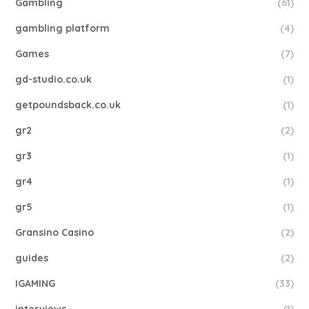
Gambling
(61)
gambling platform
(4)
Games
(7)
gd-studio.co.uk
(1)
getpoundsback.co.uk
(1)
gr2
(2)
gr3
(1)
gr4
(1)
gr5
(1)
Gransino Casino
(2)
guides
(2)
IGAMING
(33)