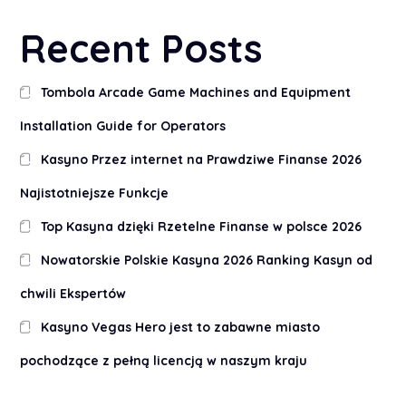
Recent Posts
Tombola Arcade Game Machines and Equipment
Installation Guide for Operators
Kasyno Przez internet na Prawdziwe Finanse 2026
Najistotniejsze Funkcje
Top Kasyna dzięki Rzetelne Finanse w polsce 2026
Nowatorskie Polskie Kasyna 2026 Ranking Kasyn od
chwili Ekspertów
Kasyno Vegas Hero jest to zabawne miasto
pochodzące z pełną licencją w naszym kraju