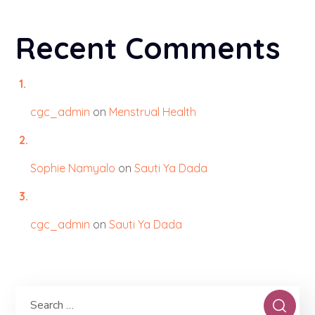
Recent Comments
cgc_admin
on
Menstrual Health
Sophie Namyalo
on
Sauti Ya Dada
cgc_admin
on
Sauti Ya Dada