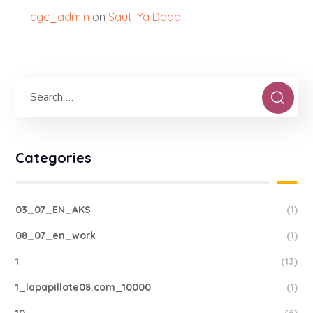
cgc_admin
on
Sauti Ya Dada
Categories
03_07_EN_AKS
(1)
08_07_en_work
(1)
1
(13)
1_lapapillote08.com_10000
(1)