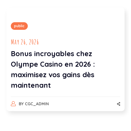
public
May 26, 2026
Bonus incroyables chez
Olympe Casino en 2026 :
maximisez vos gains dès
maintenant
BY
CGC_ADMIN