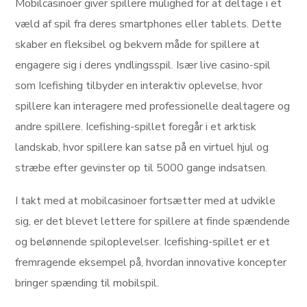
Mobilcasinoer giver spillere mulighed for at deltage i et
væld af spil fra deres smartphones eller tablets. Dette
skaber en fleksibel og bekvem måde for spillere at
engagere sig i deres yndlingsspil. Især live casino-spil
som Icefishing tilbyder en interaktiv oplevelse, hvor
spillere kan interagere med professionelle dealtagere og
andre spillere. Icefishing-spillet foregår i et arktisk
landskab, hvor spillere kan satse på en virtuel hjul og
stræbe efter gevinster op til 5000 gange indsatsen.
I takt med at mobilcasinoer fortsætter med at udvikle
sig, er det blevet lettere for spillere at finde spændende
og belønnende spiloplevelser. Icefishing-spillet er et
fremragende eksempel på, hvordan innovative koncepter
bringer spænding til mobilspil.