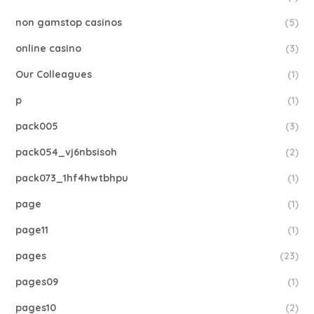
non gamstop casinos
(5)
online casino
(3)
Our Colleagues
(1)
p
(1)
pack005
(3)
pack054_vj6nbsisoh
(2)
pack073_1hf4hwtbhpu
(1)
page
(1)
page11
(1)
pages
(23)
pages09
(1)
pages10
(2)