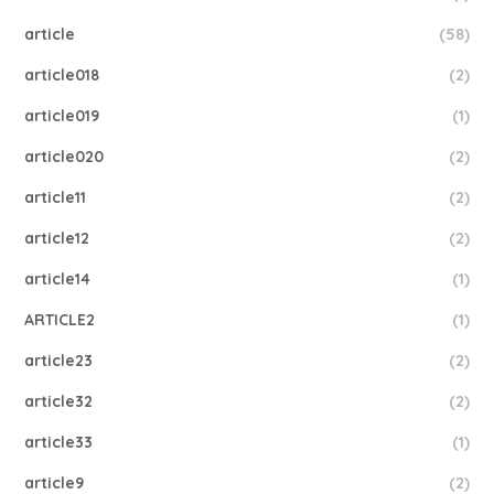
article
(58)
article018
(2)
article019
(1)
article020
(2)
article11
(2)
article12
(2)
article14
(1)
ARTICLE2
(1)
article23
(2)
article32
(2)
article33
(1)
article9
(2)