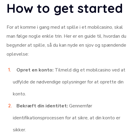
How to get started
For at komme i gang med at spille i et mobilcasino, skal
man følge nogle enkle trin. Her er en guide til, hvordan du
begynder at spille, så du kan nyde en sjov og spændende
oplevelse:
Opret en konto:
Tilmeld dig et mobilcasino ved at
udfylde de nødvendige oplysninger for at oprette din
konto.
Bekræft din identitet:
Gennemfør
identifikationsprocessen for at sikre, at din konto er
sikker.