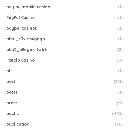
pay by mobile casino
(1)
PayPal Casino
(1)
paypal casinos
(1)
pbn1_e3vkts6gegp
(1)
pbn2_p9ugexr9wh9
(2)
Pistolo Casino
(3)
pl4
(1)
post
(861)
posts
(1)
press
(4)
public
(475)
publication
(36)