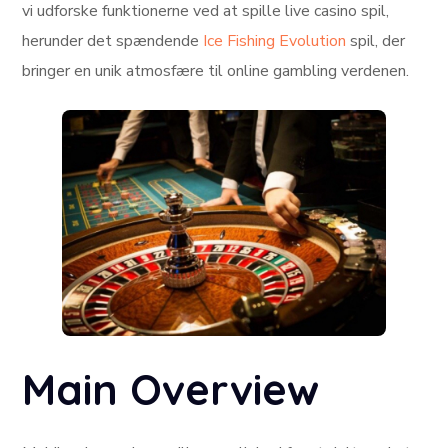
vi udforske funktionerne ved at spille live casino spil,
herunder det spændende
Ice Fishing Evolution
spil, der
bringer en unik atmosfære til online gambling verdenen.
Main Overview