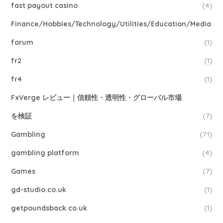
fast payout casino
(4)
Finance/Hobbies/Technology/Utilities/Education/Media
forum
(1)
fr2
(1)
fr4
(1)
FxVerge レビュー｜信頼性・透明性・グローバル市場
を検証
(7)
Gambling
(71)
gambling platform
(4)
Games
(7)
gd-studio.co.uk
(1)
getpoundsback.co.uk
(1)