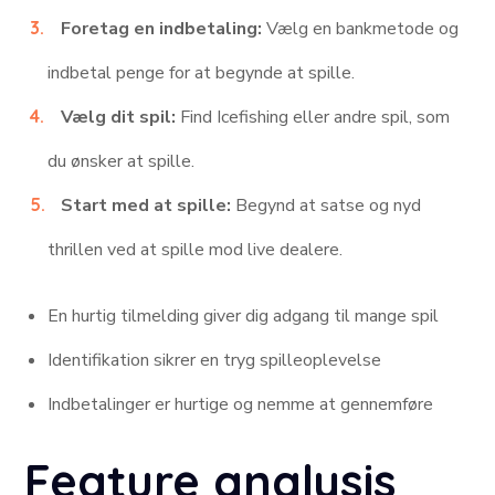
Foretag en indbetaling:
Vælg en bankmetode og
indbetal penge for at begynde at spille.
Vælg dit spil:
Find Icefishing eller andre spil, som
du ønsker at spille.
Start med at spille:
Begynd at satse og nyd
thrillen ved at spille mod live dealere.
En hurtig tilmelding giver dig adgang til mange spil
Identifikation sikrer en tryg spilleoplevelse
Indbetalinger er hurtige og nemme at gennemføre
Feature analysis