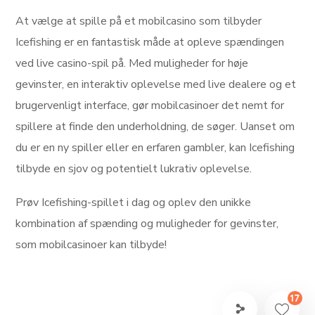
At vælge at spille på et mobilcasino som tilbyder
Icefishing er en fantastisk måde at opleve spændingen
ved live casino-spil på. Med muligheder for høje
gevinster, en interaktiv oplevelse med live dealere og et
brugervenligt interface, gør mobilcasinoer det nemt for
spillere at finde den underholdning, de søger. Uanset om
du er en ny spiller eller en erfaren gambler, kan Icefishing
tilbyde en sjov og potentielt lukrativ oplevelse.
Prøv Icefishing-spillet i dag og oplev den unikke
kombination af spænding og muligheder for gevinster,
som mobilcasinoer kan tilbyde!
17