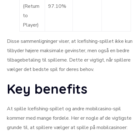
(Return
97.10%
to
Player)
Disse sammenligninger viser, at Icefishing-spillet ikke kun
tilbyder højere maksimale gevinster, men også en bedre
tilbagebetaling til spillerne. Dette er vigtigt, når spillere
vælger det bedste spil for deres behov.
Key benefits
At spille Icefishing-spillet og andre mobilcasino-spil
kommer med mange fordele. Her er nogle af de vigtigste
grunde til, at spillere vælger at spille på mobilcasinoer: