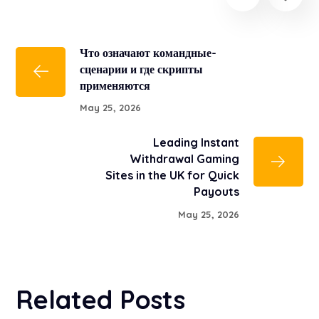
Что означают командные-
сценарии и где скрипты
применяются
May 25, 2026
Leading Instant
Withdrawal Gaming
Sites in the UK for Quick
Payouts
May 25, 2026
Related Posts