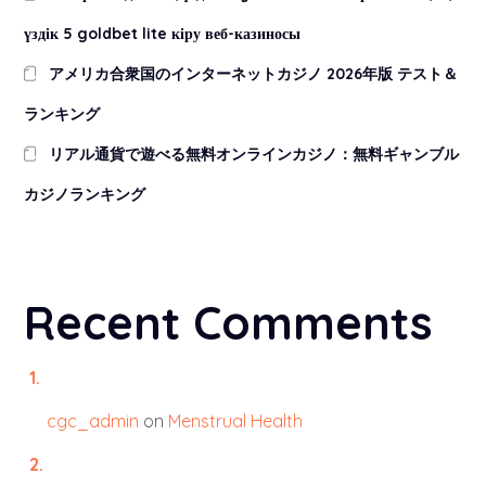
үздік 5 goldbet lite кіру веб-казиносы
アメリカ合衆国のインターネットカジノ 2026年版 テスト＆
ランキング
リアル通貨で遊べる無料オンラインカジノ：無料ギャンブル
カジノランキング
Recent Comments
cgc_admin
on
Menstrual Health