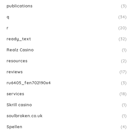
publications
(3)
q
(34)
r
(20)
ready_text
(32)
Realz Casino
(1)
resources
(2)
reviews
(17)
ru6405_fen702190x4
(3)
services
(18)
Skrill casino
(1)
soulbroken.co.uk
(1)
Spellen
(4)