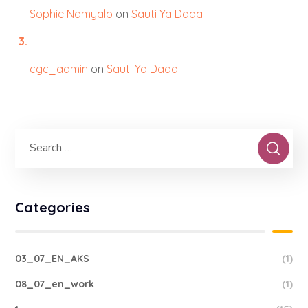
Sophie Namyalo
on
Sauti Ya Dada
cgc_admin
on
Sauti Ya Dada
Categories
03_07_EN_AKS
(1)
08_07_en_work
(1)