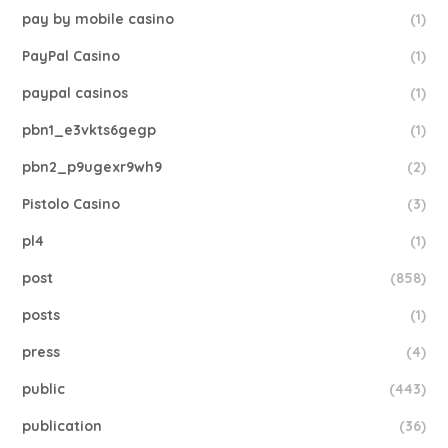
pay by mobile casino
(1)
PayPal Casino
(1)
paypal casinos
(1)
pbn1_e3vkts6gegp
(1)
pbn2_p9ugexr9wh9
(2)
Pistolo Casino
(3)
pl4
(1)
post
(858)
posts
(1)
press
(4)
public
(443)
publication
(36)