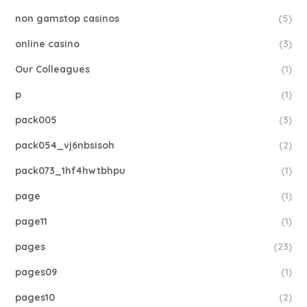
non gamstop casinos
(5)
online casino
(3)
Our Colleagues
(1)
p
(1)
pack005
(3)
pack054_vj6nbsisoh
(2)
pack073_1hf4hwtbhpu
(1)
page
(1)
page11
(1)
pages
(23)
pages09
(1)
pages10
(2)