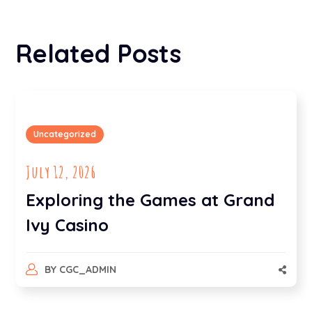
Related Posts
Uncategorized
July 12, 2026
Exploring the Games at Grand
Ivy Casino
BY
CGC_ADMIN