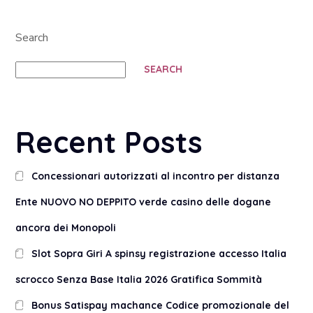
Search
SEARCH
Recent Posts
Concessionari autorizzati al incontro per distanza
Ente NUOVO NO DEPPITO verde casino delle dogane
ancora dei Monopoli
Slot Sopra Giri A spinsy registrazione accesso Italia
scrocco Senza Base Italia 2026 Gratifica Sommità
Bonus Satispay machance Codice promozionale del