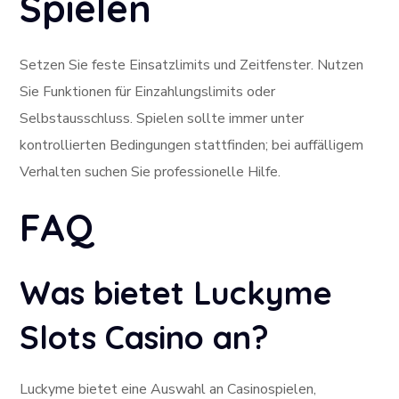
Spielen
Setzen Sie feste Einsatzlimits und Zeitfenster. Nutzen
Sie Funktionen für Einzahlungslimits oder
Selbstausschluss. Spielen sollte immer unter
kontrollierten Bedingungen stattfinden; bei auffälligem
Verhalten suchen Sie professionelle Hilfe.
FAQ
Was bietet Luckyme
Slots Casino an?
Luckyme bietet eine Auswahl an Casinospielen,