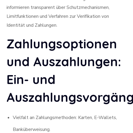
informieren transparent über Schutzmechanismen,
Limitfunktionen und Verfahren zur Verifikation von
Identität und Zahlungen.
Zahlungsoptionen
und Auszahlungen:
Ein- und
Auszahlungsvorgän
Vielfalt an Zahlungsmethoden: Karten, E-Wallets,
Banküberweisung.