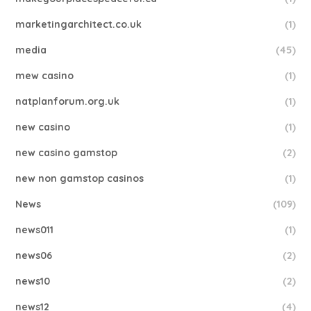
marketingarchitect.co.uk
(1)
media
(45)
mew casino
(1)
natplanforum.org.uk
(1)
new casino
(1)
new casino gamstop
(2)
new non gamstop casinos
(1)
News
(109)
news011
(1)
news06
(2)
news10
(2)
news12
(4)