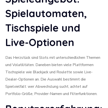
Spielautomaten,
Tischspiele und
Live-Optionen
Das Herzstück sind Slots mit unterschiedlichen Themen
und Volatilitäten. Daneben bieten viele Plattformen
Tischspiele wie Blackjack und Roulette sowie Live-
Dealer-Optionen an. Die Auswahl bestimmt die
Spielvielfalt: wer Abwechslung sucht, achtet auf
Portfolio-Größe, Provider-Namen und Filterfunktionen.