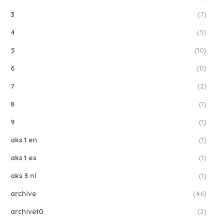
3
(7)
4
(5)
5
(10)
6
(11)
7
(2)
8
(1)
9
(1)
aks 1 en
(1)
aks 1 es
(1)
aks 3 nl
(1)
archive
(46)
archive10
(2)