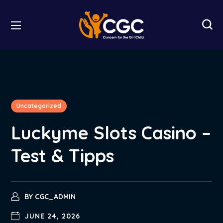
Uncategorized
Luckyme Slots Casino –
Test & Tipps
BY
CGC_ADMIN
JUNE 24, 2026