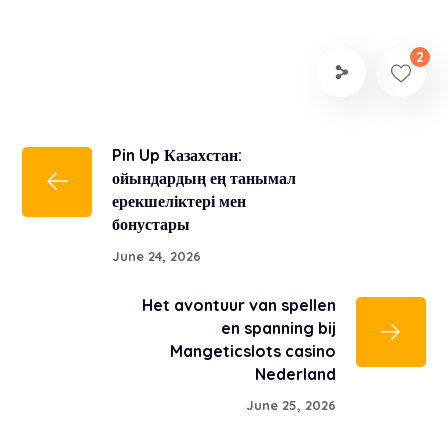
2
Pin Up Казахстан:
ойындардың ең танымал
ерекшеліктері мен
бонустары
June 24, 2026
Het avontuur van spellen
en spanning bij
Mangeticslots casino
Nederland
June 25, 2026