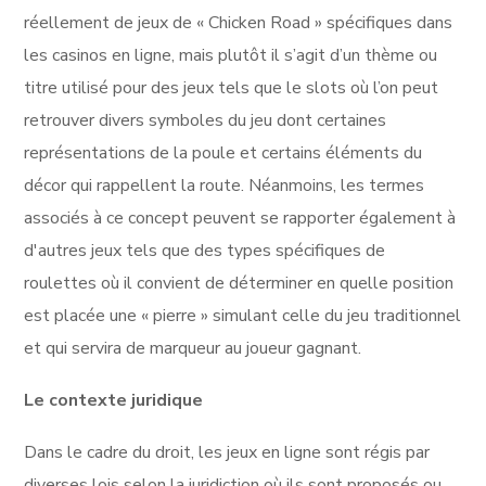
réellement de jeux de « Chicken Road » spécifiques dans
les casinos en ligne, mais plutôt il s’agit d’un thème ou
titre utilisé pour des jeux tels que le slots où l’on peut
retrouver divers symboles du jeu dont certaines
représentations de la poule et certains éléments du
décor qui rappellent la route. Néanmoins, les termes
associés à ce concept peuvent se rapporter également à
d'autres jeux tels que des types spécifiques de
roulettes où il convient de déterminer en quelle position
est placée une « pierre » simulant celle du jeu traditionnel
et qui servira de marqueur au joueur gagnant.
Le contexte juridique
Dans le cadre du droit, les jeux en ligne sont régis par
diverses lois selon la juridiction où ils sont proposés ou