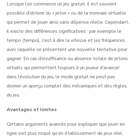
Lorsque l’on commence un jeu gratuit, il est souvent
possible d’obtenir du « jeton » ou de la monnaie virtuelle
qui permet de jouer ainsi sans dépense réelle. Cependant,
il existe des différences significatives : par exemple le
tempo (tempo), c’est à dire la vitesse et les fréquences
avec laquelle se présentent une nouvelle tentative pour
gagner. En cas d’insuffisance ou absence totale de jetons
virtuels qui permettent toujours à un joueur d’avancer
dans l’évolution du jeu, le mode gratuit ne peut pas
donner un aperçu complet des mécaniques et des règles
du jeu.
Avantages et limites
Certains arguments avancés pour expliquer que jouer en
ligne soit plus risqué qu'en établissement de jeux réel,