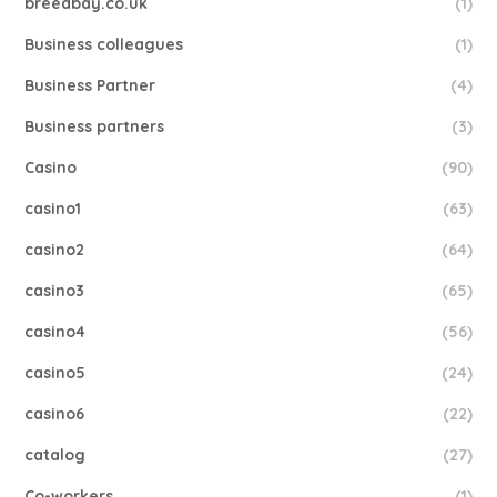
breedbay.co.uk
(1)
Business colleagues
(1)
Business Partner
(4)
Business partners
(3)
Casino
(90)
casino1
(63)
casino2
(64)
casino3
(65)
casino4
(56)
casino5
(24)
casino6
(22)
catalog
(27)
Co-workers
(1)