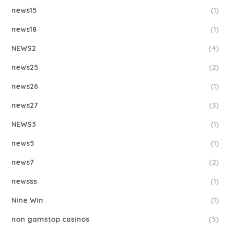
news15
(1)
news18
(1)
NEWS2
(4)
news25
(2)
news26
(1)
news27
(3)
NEWS3
(1)
news5
(1)
news7
(2)
newsss
(1)
Nine Win
(1)
non gamstop casinos
(5)