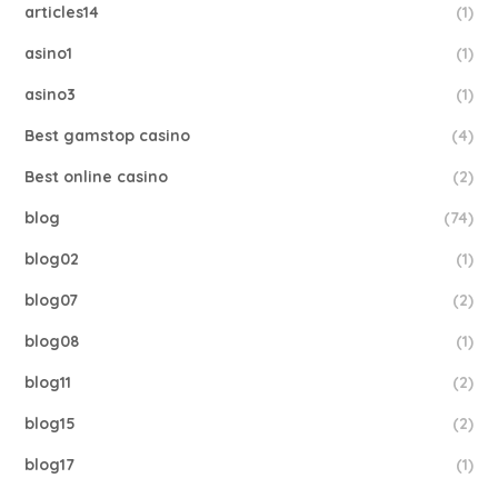
articles14
(1)
asino1
(1)
asino3
(1)
Best gamstop casino
(4)
Best online casino
(2)
blog
(74)
blog02
(1)
blog07
(2)
blog08
(1)
blog11
(2)
blog15
(2)
blog17
(1)