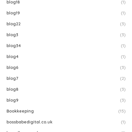
blog18
(1)
blog19
(1)
blog22
(3)
blog3
(3)
blog34
(1)
blog4
(1)
blog6
(3)
blog7
(2)
blog8
(3)
blog9
(3)
Bookkeeping
(15)
bossbabedigital.co.uk
(1)