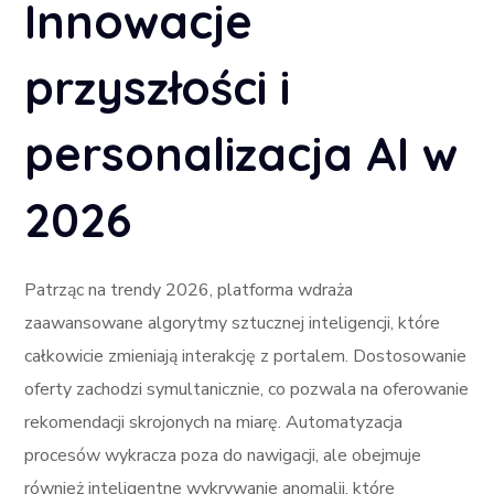
Innowacje
przyszłości i
personalizacja AI w
2026
Patrząc na trendy 2026, platforma wdraża
zaawansowane algorytmy sztucznej inteligencji, które
całkowicie zmieniają interakcję z portalem. Dostosowanie
oferty zachodzi symultanicznie, co pozwala na oferowanie
rekomendacji skrojonych na miarę. Automatyzacja
procesów wykracza poza do nawigacji, ale obejmuje
również inteligentne wykrywanie anomalii, które