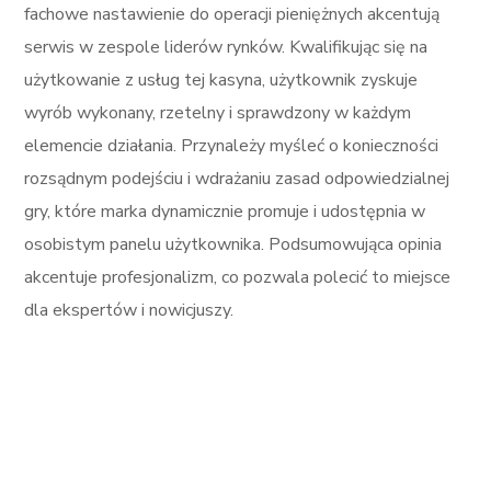
fachowe nastawienie do operacji pieniężnych akcentują
serwis w zespole liderów rynków. Kwalifikując się na
użytkowanie z usług tej kasyna, użytkownik zyskuje
wyrób wykonany, rzetelny i sprawdzony w każdym
elemencie działania. Przynależy myśleć o konieczności
rozsądnym podejściu i wdrażaniu zasad odpowiedzialnej
gry, które marka dynamicznie promuje i udostępnia w
osobistym panelu użytkownika. Podsumowująca opinia
akcentuje profesjonalizm, co pozwala polecić to miejsce
dla ekspertów i nowicjuszy.