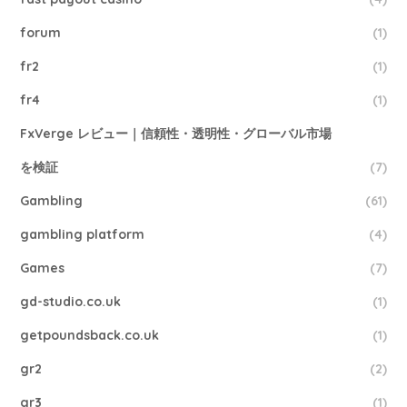
forum
(1)
fr2
(1)
fr4
(1)
FxVerge レビュー｜信頼性・透明性・グローバル市場
を検証
(7)
Gambling
(61)
gambling platform
(4)
Games
(7)
gd-studio.co.uk
(1)
getpoundsback.co.uk
(1)
gr2
(2)
gr3
(1)