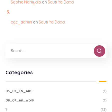
Sophie Namyalo
on
Sauti Ya Dada
cgc_admin
on
Sauti Ya Dada
Categories
03_07_EN_AKS
(1)
08_07_en_work
(1)
1
(12)