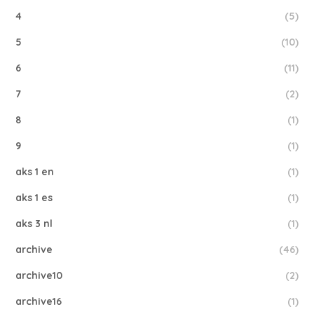
4
(5)
5
(10)
6
(11)
7
(2)
8
(1)
9
(1)
aks 1 en
(1)
aks 1 es
(1)
aks 3 nl
(1)
archive
(46)
archive10
(2)
archive16
(1)