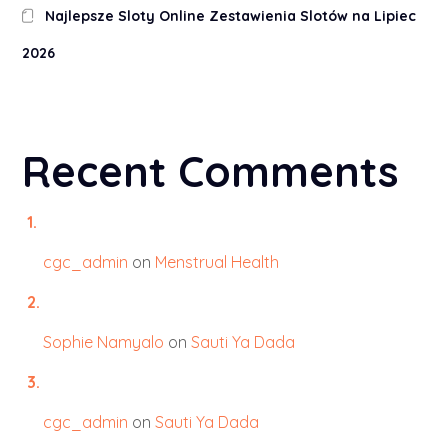
Najlepsze Sloty Online Zestawienia Slotów na Lipiec
2026
Recent Comments
cgc_admin
on
Menstrual Health
Sophie Namyalo
on
Sauti Ya Dada
cgc_admin
on
Sauti Ya Dada