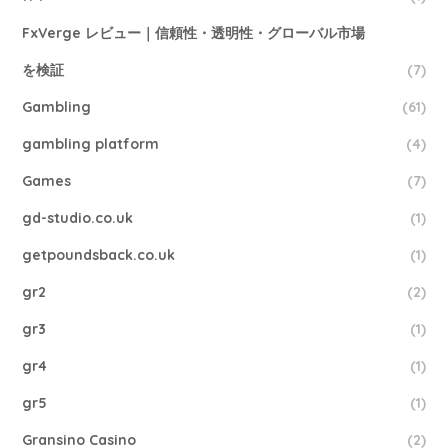
FxVerge レビュー｜信頼性・透明性・グローバル市場
を検証
(7)
Gambling
(61)
gambling platform
(4)
Games
(7)
gd-studio.co.uk
(1)
getpoundsback.co.uk
(1)
gr2
(2)
gr3
(1)
gr4
(1)
gr5
(1)
Gransino Casino
(2)