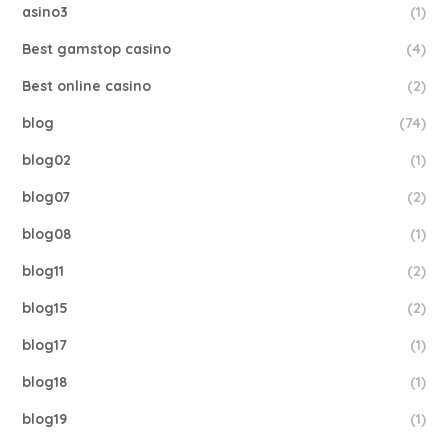
asino3
(1)
Best gamstop casino
(4)
Best online casino
(2)
blog
(74)
blog02
(1)
blog07
(2)
blog08
(1)
blog11
(2)
blog15
(2)
blog17
(1)
blog18
(1)
blog19
(1)