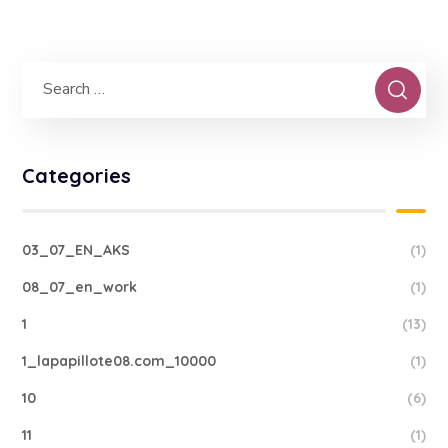
Categories
03_07_EN_AKS
(1)
08_07_en_work
(1)
1
(13)
1_lapapillote08.com_10000
(1)
10
(6)
11
(1)