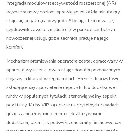
Integracja modułów rzeczywistości rozszerzonej (AR)
wyznacza nowy poziom, sprawiając, że każda minuta gry
staje się angażującą przygodą. Stosując te innowacje,
użytkownik zawsze znajduje się w punkcie centralnym
nowoczesnej usługi, gdzie technika pracuje na jego
komfort.
Mechanizm premiowania operatora został opracowany w
oparciu o wyliczenia, gwarantując dodatki pozbawionych
niejasnych klauzul w regulaminach. Premie depozytowe,
składające się z powielenie depozytu lub dodatkowe
rundy w popularnych tytułach, stanowią ważny aspekt
powitalny. Kluby VIP są oparte na czytelnych zasadach,
gdzie zaangażowanie generuje ekskluzywnymi
dodatkami, takimi jak podwyższone limity finansowe czy