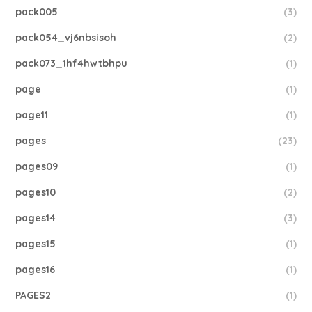
pack005
(3)
pack054_vj6nbsisoh
(2)
pack073_1hf4hwtbhpu
(1)
page
(1)
page11
(1)
pages
(23)
pages09
(1)
pages10
(2)
pages14
(3)
pages15
(1)
pages16
(1)
PAGES2
(1)