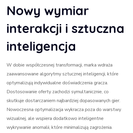
Nowy wymiar
interakcji i sztuczna
inteligencja
W dobie współczesnej transformacji, marka wdraża
zaawansowane algorytmy sztucznej inteligencji, które
optymalizują indywidualne doświadczenia gracza.
Dostosowanie oferty zachodzi symultanicznie, co
skutkuje dostarczaniem najbardziej dopasowanych gier.
Nowoczesna optymalizacja wykracza poza do warstwy
wizualnej, ale wspiera dodatkowo inteligentne
wykrywanie anomalii, które minimalizują zagrożenia.