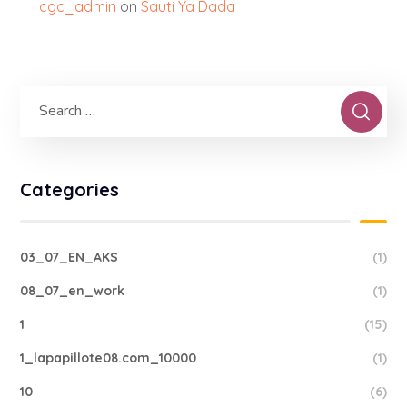
cgc_admin
on
Sauti Ya Dada
Categories
03_07_EN_AKS
(1)
08_07_en_work
(1)
1
(15)
1_lapapillote08.com_10000
(1)
10
(6)