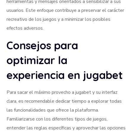
herramientas y mensajes orientados a sensibilizar a sus
usuarios. Este enfoque contribuye a preservar el carácter
recreativo de los juegos y a minimizar los posibles
efectos adversos.
Consejos para
optimizar la
experiencia en jugabet
Para sacar el máximo provecho a jugabet y su interfaz
clara, es recomendable dedicar tiempo a explorar todas
las funcionalidades que ofrece la plataforma.
Familiarizarse con los diferentes tipos de juegos,
entender las reglas específicas y aprovechar las opciones