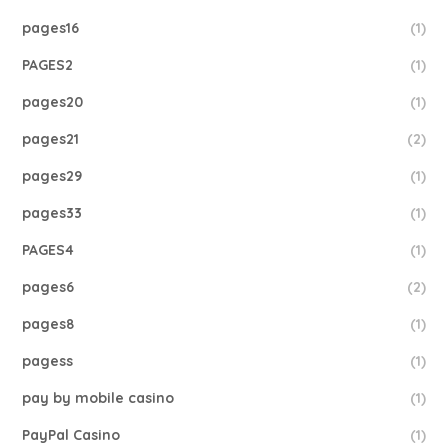
pages16
(1)
PAGES2
(1)
pages20
(1)
pages21
(2)
pages29
(1)
pages33
(1)
PAGES4
(1)
pages6
(2)
pages8
(1)
pagess
(1)
pay by mobile casino
(1)
PayPal Casino
(1)