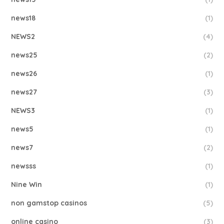
news18
(1)
NEWS2
(4)
news25
(2)
news26
(1)
news27
(3)
NEWS3
(1)
news5
(1)
news7
(2)
newsss
(1)
Nine Win
(1)
non gamstop casinos
(5)
online casino
(3)