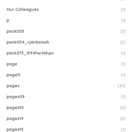
Our Colleagues
(1)
p
(1)
pack005
(3)
pack054_vj6nbsisoh
(2)
pack073_1hf4hwtbhpu
(1)
page
(1)
page11
(1)
pages
(23)
pages09
(1)
pages10
(2)
pages14
(3)
pages15
(1)