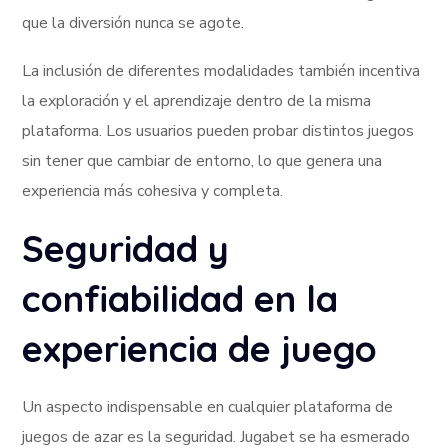
que la diversión nunca se agote.
La inclusión de diferentes modalidades también incentiva
la exploración y el aprendizaje dentro de la misma
plataforma. Los usuarios pueden probar distintos juegos
sin tener que cambiar de entorno, lo que genera una
experiencia más cohesiva y completa.
Seguridad y
confiabilidad en la
experiencia de juego
Un aspecto indispensable en cualquier plataforma de
juegos de azar es la seguridad. Jugabet se ha esmerado