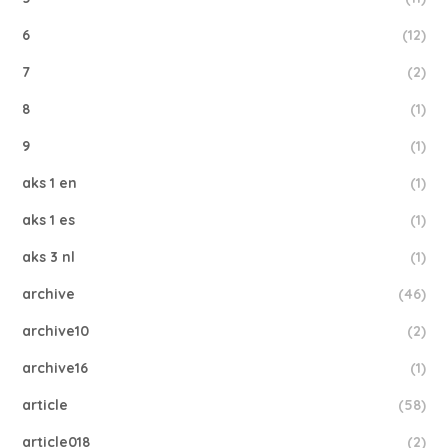
6
(12)
7
(2)
8
(1)
9
(1)
aks 1 en
(1)
aks 1 es
(1)
aks 3 nl
(1)
archive
(46)
archive10
(2)
archive16
(1)
article
(58)
article018
(2)