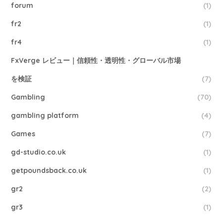
forum
(1)
fr2
(1)
fr4
(1)
FxVerge レビュー｜信頼性・透明性・グローバル市場
を検証
(7)
Gambling
(70)
gambling platform
(4)
Games
(7)
gd-studio.co.uk
(1)
getpoundsback.co.uk
(1)
gr2
(2)
gr3
(1)