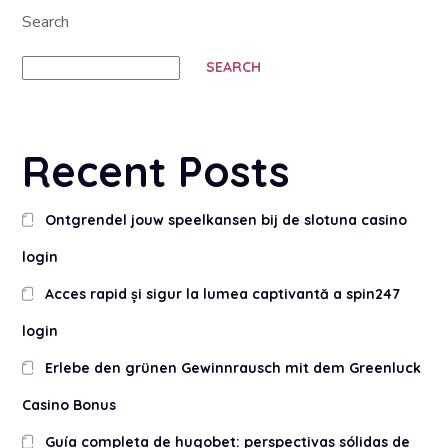
Search
SEARCH
Recent Posts
Ontgrendel jouw speelkansen bij de slotuna casino
login
Acces rapid și sigur la lumea captivantă a spin247
login
Erlebe den grünen Gewinnrausch mit dem Greenluck
Casino Bonus
Guía completa de hugobet: perspectivas sólidas de