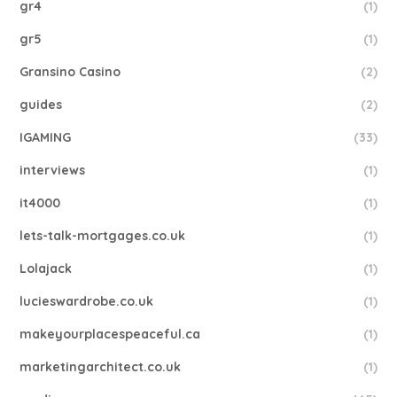
gr4
(1)
gr5
(1)
Gransino Casino
(2)
guides
(2)
IGAMING
(33)
interviews
(1)
it4000
(1)
lets-talk-mortgages.co.uk
(1)
Lolajack
(1)
lucieswardrobe.co.uk
(1)
makeyourplacespeaceful.ca
(1)
marketingarchitect.co.uk
(1)