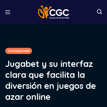
Uncategorized
Jugabet y su interfaz
clara que facilita la
diversión en juegos de
azar online