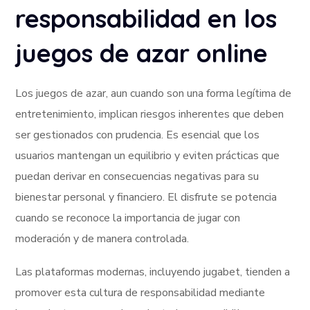
responsabilidad en los
juegos de azar online
Los juegos de azar, aun cuando son una forma legítima de
entretenimiento, implican riesgos inherentes que deben
ser gestionados con prudencia. Es esencial que los
usuarios mantengan un equilibrio y eviten prácticas que
puedan derivar en consecuencias negativas para su
bienestar personal y financiero. El disfrute se potencia
cuando se reconoce la importancia de jugar con
moderación y de manera controlada.
Las plataformas modernas, incluyendo jugabet, tienden a
promover esta cultura de responsabilidad mediante