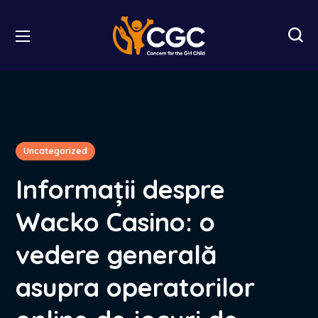
Uncategorized
Informații despre
Wacko Casino: o
vedere generală
asupra operatorilor