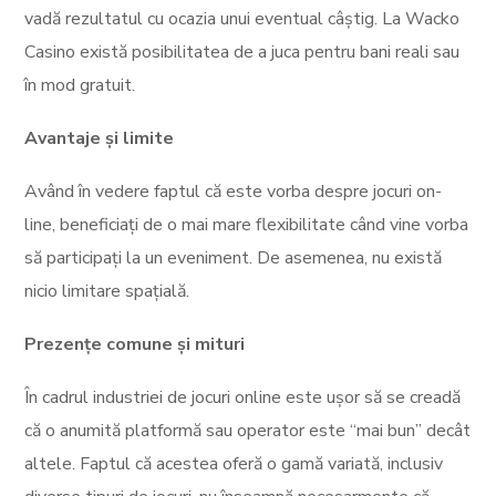
vadă rezultatul cu ocazia unui eventual câștig. La Wacko
Casino există posibilitatea de a juca pentru bani reali sau
în mod gratuit.
Avantaje și limite
Având în vedere faptul că este vorba despre jocuri on-
line, beneficiați de o mai mare flexibilitate când vine vorba
să participați la un eveniment. De asemenea, nu există
nicio limitare spațială.
Prezențe comune și mituri
În cadrul industriei de jocuri online este ușor să se creadă
că o anumită platformă sau operator este “mai bun” decât
altele. Faptul că acestea oferă o gamă variată, inclusiv