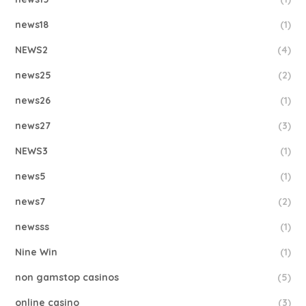
news18
(1)
NEWS2
(4)
news25
(2)
news26
(1)
news27
(3)
NEWS3
(1)
news5
(1)
news7
(2)
newsss
(1)
Nine Win
(1)
non gamstop casinos
(5)
online casino
(3)