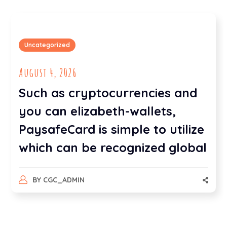
Uncategorized
August 4, 2026
Such as cryptocurrencies and
you can elizabeth-wallets,
PaysafeCard is simple to utilize
which can be recognized global
BY
CGC_ADMIN