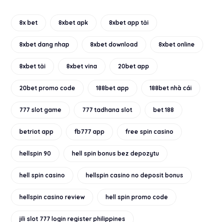
8x bet
8xbet apk
8xbet app tải
8xbet dang nhap
8xbet download
8xbet online
8xbet tải
8xbet vina
20bet app
20bet promo code
188bet app
188bet nhà cái
777 slot game
777 tadhana slot
bet 188
betriot app
fb777 app
free spin casino
hellspin 90
hell spin bonus bez depozytu
hell spin casino
hellspin casino no deposit bonus
hellspin casino review
hell spin promo code
jili slot 777 login register philippines