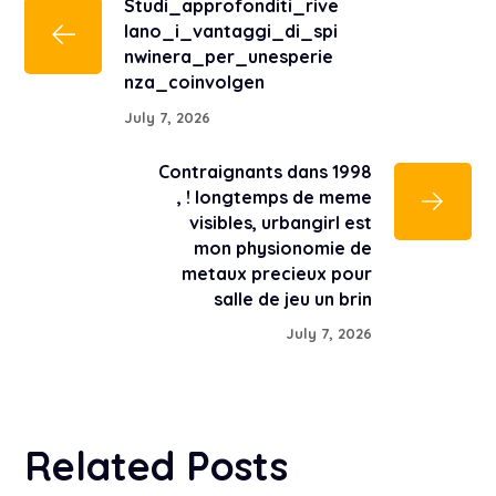
Studi_approfonditi_rive
lano_i_vantaggi_di_spi
nwinera_per_unesperie
nza_coinvolgen
July 7, 2026
Contraignants dans 1998
, ! longtemps de meme
visibles, urbangirl est
mon physionomie de
metaux precieux pour
salle de jeu un brin
July 7, 2026
Related Posts