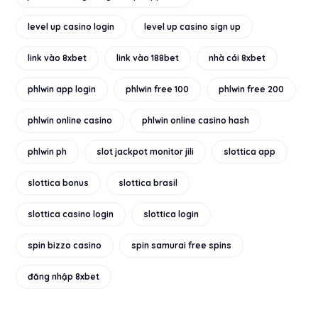
level up casino login
level up casino sign up
link vào 8xbet
link vào 188bet
nhà cái 8xbet
phlwin app login
phlwin free 100
phlwin free 200
phlwin online casino
phlwin online casino hash
phlwin ph
slot jackpot monitor jili
slottica app
slottica bonus
slottica brasil
slottica casino login
slottica login
spin bizzo casino
spin samurai free spins
đăng nhập 8xbet