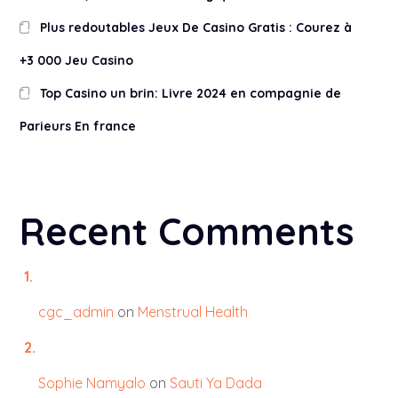
Plus redoutables Jeux De Casino Gratis : Courez à
+3 000 Jeu Casino
Top Casino un brin: Livre 2024 en compagnie de
Parieurs En france
Recent Comments
cgc_admin
on
Menstrual Health
Sophie Namyalo
on
Sauti Ya Dada