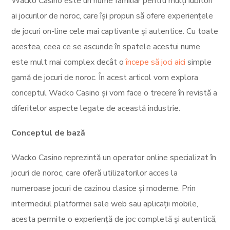
Wacko Casino este un nume familiar pentru mulți iubitori
ai jocurilor de noroc, care își propun să ofere experiențele
de jocuri on-line cele mai captivante și autentice. Cu toate
acestea, ceea ce se ascunde în spatele acestui nume
este mult mai complex decât o
începe să joci aici
simple
gamă de jocuri de noroc. În acest articol vom explora
conceptul Wacko Casino și vom face o trecere în revistă a
diferitelor aspecte legate de această industrie.
Conceptul de bază
Wacko Casino reprezintă un operator online specializat în
jocuri de noroc, care oferă utilizatorilor acces la
numeroase jocuri de cazinou clasice și moderne. Prin
intermediul platformei sale web sau aplicații mobile,
acesta permite o experiență de joc completă și autentică,