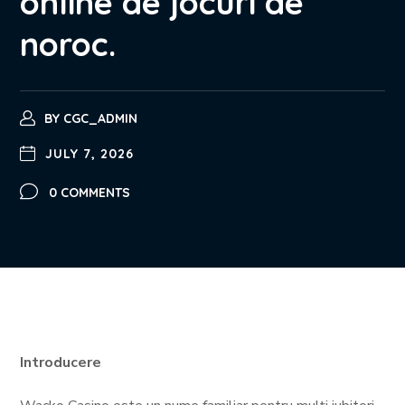
online de jocuri de
noroc.
BY
CGC_ADMIN
JULY 7, 2026
0 COMMENTS
Introducere