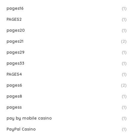
pages16
(1)
PAGES2
(1)
pages20
(1)
pages21
(2)
pages29
(1)
pages33
(1)
PAGES4
(1)
pages6
(2)
pages8
(1)
pagess
(1)
pay by mobile casino
(1)
PayPal Casino
(1)