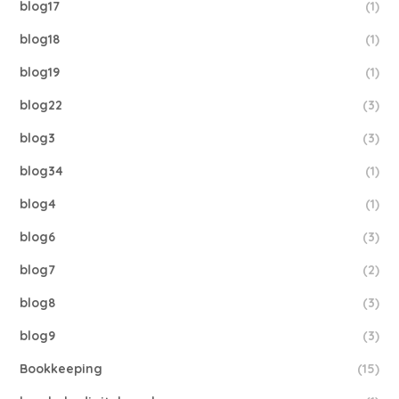
blog17
(1)
blog18
(1)
blog19
(1)
blog22
(3)
blog3
(3)
blog34
(1)
blog4
(1)
blog6
(3)
blog7
(2)
blog8
(3)
blog9
(3)
Bookkeeping
(15)