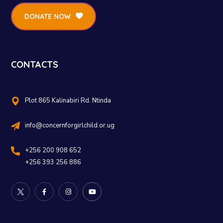
DONATE NOW
CONTACTS
Plot 865 Kalinabiri Rd. Ntinda
info@concernforgirlchild.or.ug
+256 200 908 652
+256 393 256 886