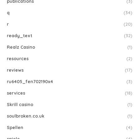
publications
(3)
q
(34)
r
(20)
ready_text
(32)
Realz Casino
(1)
resources
(2)
reviews
(17)
ru6405_fen702190x4
(3)
services
(18)
Skrill casino
(1)
soulbroken.co.uk
(1)
Spellen
(4)