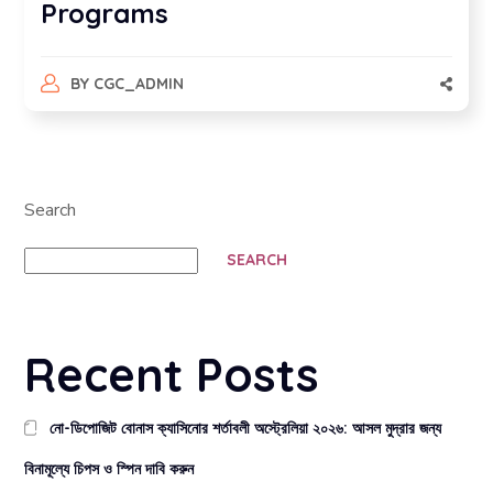
Programs
BY
CGC_ADMIN
Search
SEARCH
Recent Posts
নো-ডিপোজিট বোনাস ক্যাসিনোর শর্তাবলী অস্ট্রেলিয়া ২০২৬: আসল মুদ্রার জন্য
বিনামূল্যে চিপস ও স্পিন দাবি করুন