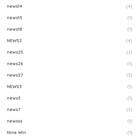
news14
(4)
news15
(1)
news18
(1)
NEWS2
(4)
news25
(2)
news26
(1)
news27
(3)
NEWS3
(1)
news5
(1)
news7
(2)
newsss
(1)
Nine Win
(1)