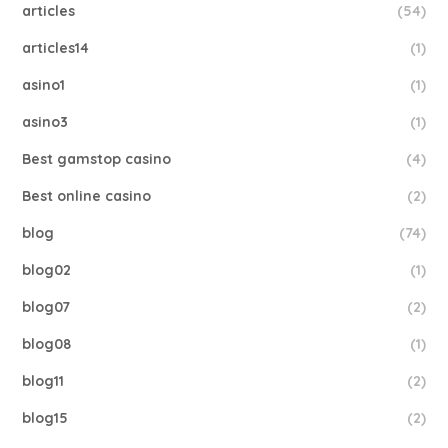
articles
(54)
articles14
(1)
asino1
(1)
asino3
(1)
Best gamstop casino
(4)
Best online casino
(2)
blog
(74)
blog02
(1)
blog07
(2)
blog08
(1)
blog11
(2)
blog15
(2)