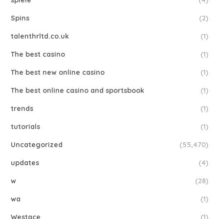
spiele
(4)
Spins
(2)
talenthrltd.co.uk
(1)
The best casino
(1)
The best new online casino
(1)
The best online casino and sportsbook
(1)
trends
(1)
tutorials
(1)
Uncategorized
(55,470)
updates
(4)
w
(28)
wa
(1)
Westace
(1)