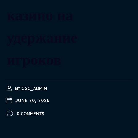
казино на
удержание
игроков
BY
CGC_ADMIN
JUNE 20, 2026
0 COMMENTS