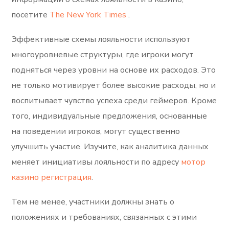
посетите
The New York Times
.
Эффективные схемы лояльности используют
многоуровневые структуры, где игроки могут
подняться через уровни на основе их расходов. Это
не только мотивирует более высокие расходы, но и
воспитывает чувство успеха среди геймеров. Кроме
того, индивидуальные предложения, основанные
на поведении игроков, могут существенно
улучшить участие. Изучите, как аналитика данных
меняет инициативы лояльности по адресу
мотор
казино регистрация
.
Тем не менее, участники должны знать о
положениях и требованиях, связанных с этими