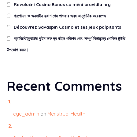
Revoluční Casino Bonus co mění pravidla hry
প্রণোদনা ও অনলাইন ফ্ল্যাশ গেম পাওয়ার জন্য আনুষ্ঠানিক ওয়েবপেজ
Découvrez Savaspin Casino et ses jeux palpitants
অ্যারিস্টোক্র্যাটের কুইন অফ দ্য নাইল পজিশন গেম: সম্পূর্ণ বিনামূল্যে পোকিস টুইস্ট
উপভোগ করুন।
Recent Comments
cgc_admin
on
Menstrual Health