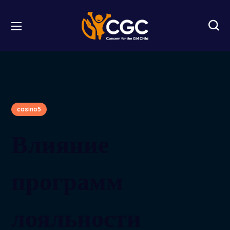
casino5
Влияние
программ
лояльности