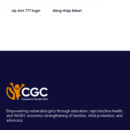
vip slot 777 login
đăng nhập 8xbet
Empowering vulnerable girls through education, reproductive health,
and WASH, economic strengthening of families, child protection, and
advocacy.