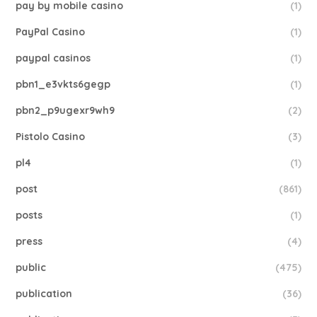
pay by mobile casino
(1)
PayPal Casino
(1)
paypal casinos
(1)
pbn1_e3vkts6gegp
(1)
pbn2_p9ugexr9wh9
(2)
Pistolo Casino
(3)
pl4
(1)
post
(861)
posts
(1)
press
(4)
public
(475)
publication
(36)