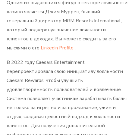
Одним из выдающихся фигур в секторе лояльности
казино является Джим Муррен, бывший
генеральный директор MGM Resorts International,
который подчеркнул значение лояльности
клиентов в доходах. Вы можете следить за его
мыслями о его
Linkedin Profile
.
В 2022 году Caesars Entertainment
перепроектировала свою инициативу лояльности
Caesars Rewards, чтобы улучшить
удовлетворенность пользователей и вовлечение.
Система позволяет участникам зарабатывать баллы
не только за игры, но и за проживание, ужин и
отдых, создавая целостный подход к лояльности
клиентов. Для получения дополнительной
информации о схемах лояльности в казино,