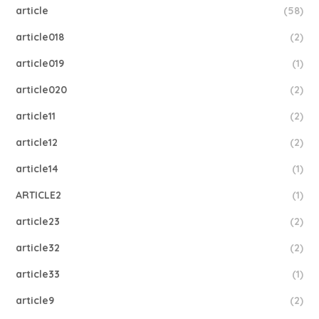
article
(58)
article018
(2)
article019
(1)
article020
(2)
article11
(2)
article12
(2)
article14
(1)
ARTICLE2
(1)
article23
(2)
article32
(2)
article33
(1)
article9
(2)