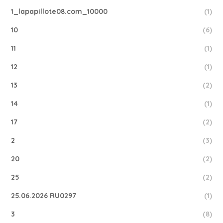
1_lapapillote08.com_10000
(1)
10
(6)
11
(1)
12
(1)
13
(2)
14
(1)
17
(2)
2
(3)
20
(2)
25
(2)
25.06.2026 RU0297
(1)
3
(8)