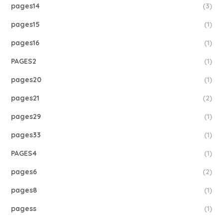
pages14
(3)
pages15
(1)
pages16
(1)
PAGES2
(1)
pages20
(1)
pages21
(2)
pages29
(1)
pages33
(1)
PAGES4
(1)
pages6
(2)
pages8
(1)
pagess
(1)