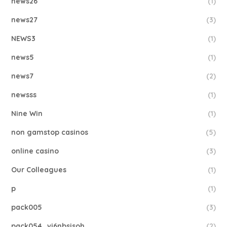
news26
(1)
news27
(3)
NEWS3
(1)
news5
(1)
news7
(2)
newsss
(1)
Nine Win
(1)
non gamstop casinos
(5)
online casino
(3)
Our Colleagues
(1)
p
(1)
pack005
(3)
pack054_vj6nbsisoh
(2)