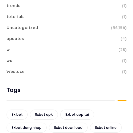
trends
(1)
tutorials
(1)
Uncategorized
(56,156)
updates
(4)
w
(28)
wa
(1)
Westace
(1)
Tags
8x bet
8xbet apk
8xbet app tải
8xbet dang nhap
8xbet download
8xbet online