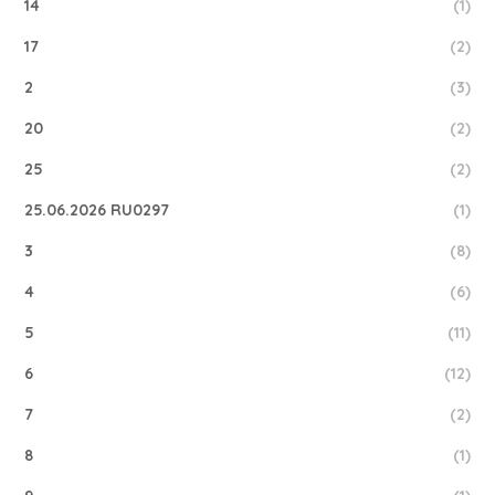
14
(1)
17
(2)
2
(3)
20
(2)
25
(2)
25.06.2026 RU0297
(1)
3
(8)
4
(6)
5
(11)
6
(12)
7
(2)
8
(1)