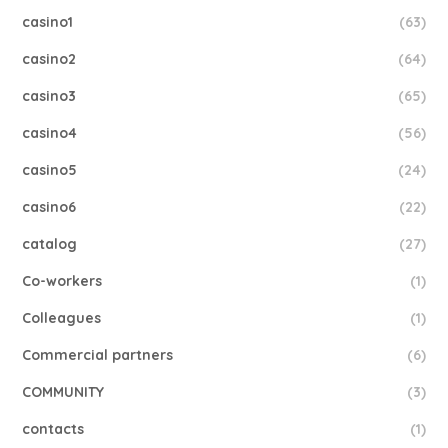
casino1
(63)
casino2
(64)
casino3
(65)
casino4
(56)
casino5
(24)
casino6
(22)
catalog
(27)
Co-workers
(1)
Colleagues
(1)
Commercial partners
(6)
COMMUNITY
(3)
contacts
(1)