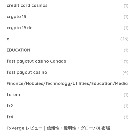
credit card casinos
(1)
crypto 15
(1)
crypto 19 de
(1)
e
(26)
EDUCATION
(1)
fast payotut casino Canada
(1)
fast payout casino
(4)
Finance/Hobbies/Technology/Utilities/Education/Media
forum
(1)
fr2
(1)
fr4
(1)
FxVerge レビュー｜信頼性・透明性・グローバル市場