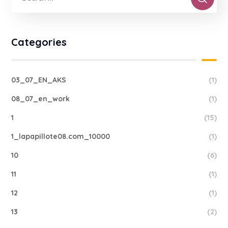
Categories
03_07_EN_AKS
(1)
08_07_en_work
(1)
1
(15)
1_lapapillote08.com_10000
(1)
10
(6)
11
(1)
12
(1)
13
(2)