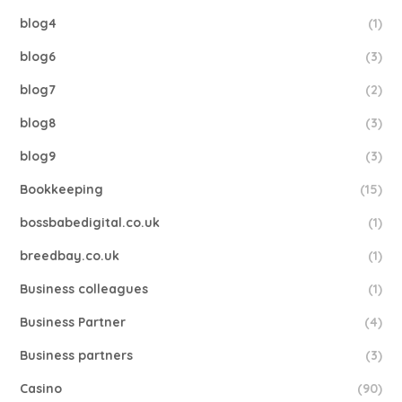
blog4
(1)
blog6
(3)
blog7
(2)
blog8
(3)
blog9
(3)
Bookkeeping
(15)
bossbabedigital.co.uk
(1)
breedbay.co.uk
(1)
Business colleagues
(1)
Business Partner
(4)
Business partners
(3)
Casino
(90)