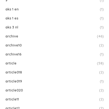
9
(1)
aks 1 en
(1)
aks 1 es
(1)
aks 3 nl
(1)
archive
(46)
archive10
(2)
archive16
(1)
article
(58)
article018
(2)
article019
(1)
article020
(2)
article11
(2)
article12
(2)