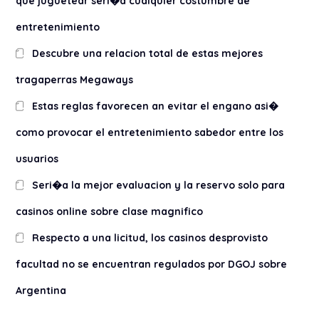
que juguetear seri�a cualquier costumbre de
entretenimiento
Descubre una relacion total de estas mejores
tragaperras Megaways
Estas reglas favorecen an evitar el engano asi�
como provocar el entretenimiento sabedor entre los
usuarios
Seri�a la mejor evaluacion y la reservo solo para
casinos online sobre clase magnifico
Respecto a una licitud, los casinos desprovisto
facultad no se encuentran regulados por DGOJ sobre
Argentina