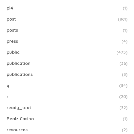
pl4
(1)
post
(861)
posts
(1)
press
(4)
public
(475)
publication
(36)
publications
(3)
q
(34)
r
(20)
ready_text
(32)
Realz Casino
(1)
resources
(2)