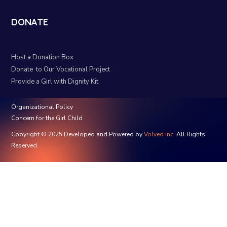
DONATE
Host a Donation Box
Donate to Our Vocational Project
Provide a Girl with Dignity Kit
Organizational Policy
Concern for the Girl Child
Copyright © 2025 Developed and Powered by
Volved Inc.
All Rights
Reserved.