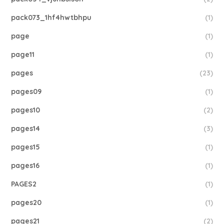
pack073_1hf4hwtbhpu
(1)
page
(1)
page11
(1)
pages
(23)
pages09
(1)
pages10
(2)
pages14
(3)
pages15
(1)
pages16
(1)
PAGES2
(1)
pages20
(1)
pages21
(2)