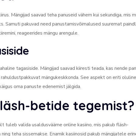
 kiirus. Mängijad saavad teha panuseid vähem kui sekundiga, mis 
s. Samuti pakuvad need panustamisvõimalused suuremat paindli
iremini, reageerides mängu arengule.
siside
rahaline tagasiside. Mängijad saavad kiiresti teada, kas nende p
a rahuldustpakkuvat mängukeskkonda. See aspekt on eriti olulin
käigus oma panuste edenemist jälgida.
läsh-betide tegemist?
t tuleb valida usaldusväärne online kasiino, mis pakub fläsh-
a ning teha sissemakse. Enamik kasiinosid pakub mängijatele erin