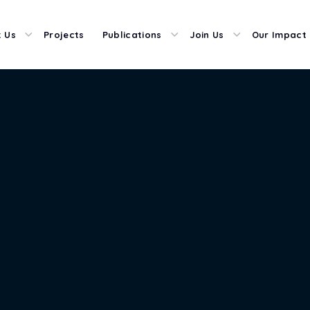
 Us
Projects
Publications
Join Us
Our Impact