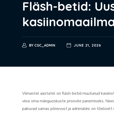
Fläsh-betid: U
kasiinomaailm
BY
CGC_ADMIN
JUNE 21, 2026
Viimastel aastatel on fläsh-betid muutunud kasiino
viise oma mänguoskuste proovile panemiseks. Need 
pakuvad samas põnevust ja adrenaliini, on tõelisel