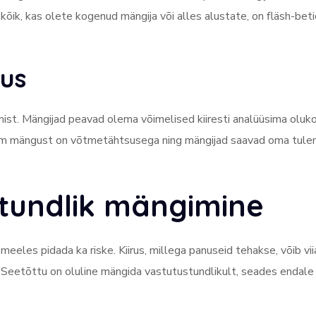
kõik, kas olete kogenud mängija või alles alustate, on fläsh-bet
rus
ist. Mängijad peavad olema võimelised kiiresti analüüsima oluko
saam mängust on võtmetähtsusega ning mängijad saavad oma tule
stundlik mängimine
meeles pidada ka riske. Kiirus, millega panuseid tehakse, võib vii
 Seetõttu on oluline mängida vastutustundlikult, seades endale pi