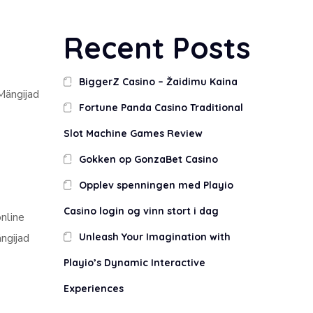
Recent Posts
BiggerZ Casino – Žaidimu Kaina
 Mängijad
Fortune Panda Casino Traditional
Slot Machine Games Review
Gokken op GonzaBet Casino
Opplev spenningen med Playio
Casino login og vinn stort i dag
online
ngijad
Unleash Your Imagination with
Playio’s Dynamic Interactive
Experiences