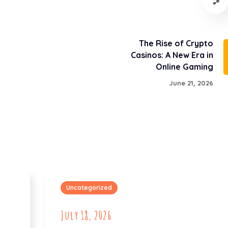
The Rise of Crypto
Casinos: A New Era in
Online Gaming
June 21, 2026
Uncategorized
July 18, 2026