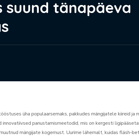
us suund tänapäeva
as
tööstuses üha populaarsemaks, pakkudes mängijatele kiireid ja 
innovatiivsed panustamismeetodid, mis on kergesti ligipääseta
t muutnud mängijate kogemust. Uurime lähemalt, kuidas fläsh-bet