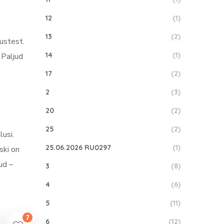
12
(1)
13
(2)
ustest.
14
(1)
 Paljud
17
(2)
2
(3)
20
(2)
25
(2)
usi.
25.06.2026 RU0297
(1)
ski on
ud –
3
(8)
4
(6)
5
(11)
7
6
(12)