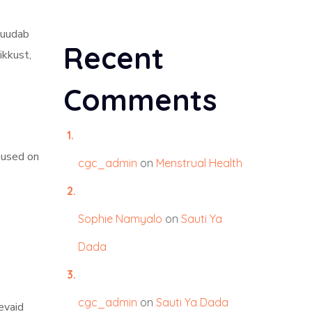
muudab
Recent
kkust,
Comments
anused on
cgc_admin
on
Menstrual Health
e
Sophie Namyalo
on
Sauti Ya
Dada
cgc_admin
on
Sauti Ya Dada
evaid