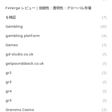
FxVerge レビュー｜信頼性・透明性・グローバル市場
を検証
(7)
Gambling
(61)
gambling platform
(4)
Games
(7)
gd-studio.co.uk
(1)
getpoundsback.co.uk
(1)
gr2
(2)
gr3
(1)
gr4
(1)
gr5
(1)
Gransino Casino
(2)