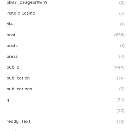
pbn2_p9ugexr9wh9
(2)
Pistolo Casino
(3)
pl4
(1)
post
(858)
posts
(1)
press
(4)
public
(444)
publication
(36)
publications
(3)
q
(34)
r
(20)
ready_text
(32)