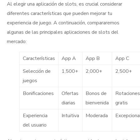
Al elegir una aplicación de slots, es crucial considerar
diferentes características que pueden mejorar tu
experiencia de juego. A continuación, compararemos
algunas de las principales aplicaciones de slots del
mercado:
Características
App A
App B
App C
Selección de
1,500+
2,000+
2,500+
juegos
Bonificaciones
Ofertas
Bonos de
Rotacione
diarias
bienvenida
gratis
Experiencia
Intuitiva
Moderada
Excepciona
del usuario