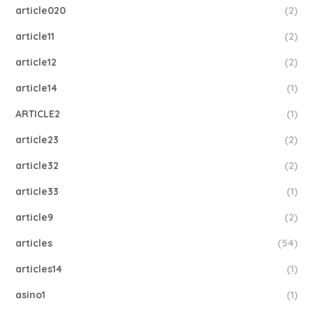
article020
(2)
article11
(2)
article12
(2)
article14
(1)
ARTICLE2
(1)
article23
(2)
article32
(2)
article33
(1)
article9
(2)
articles
(54)
articles14
(1)
asino1
(1)