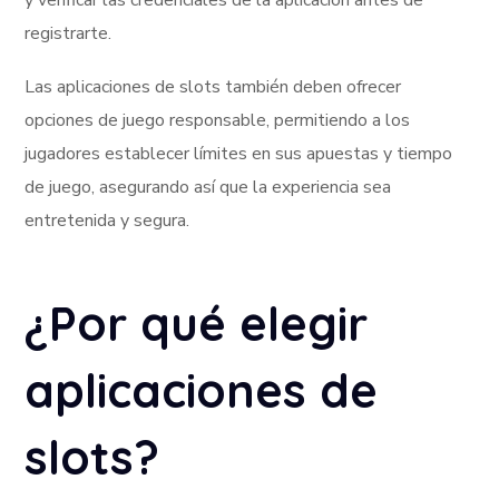
y verificar las credenciales de la aplicación antes de
registrarte.
Las aplicaciones de slots también deben ofrecer
opciones de juego responsable, permitiendo a los
jugadores establecer límites en sus apuestas y tiempo
de juego, asegurando así que la experiencia sea
entretenida y segura.
¿Por qué elegir
aplicaciones de
slots?