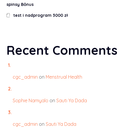
spinsy Bônus
test i nadprogram 3000 zł
Recent Comments
cgc_admin
on
Menstrual Health
Sophie Namyalo
on
Sauti Ya Dada
cgc_admin
on
Sauti Ya Dada