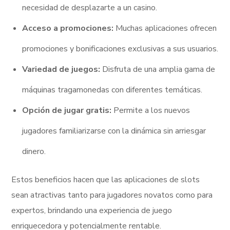
necesidad de desplazarte a un casino.
Acceso a promociones:
Muchas aplicaciones ofrecen
promociones y bonificaciones exclusivas a sus usuarios.
Variedad de juegos:
Disfruta de una amplia gama de
máquinas tragamonedas con diferentes temáticas.
Opción de jugar gratis:
Permite a los nuevos
jugadores familiarizarse con la dinámica sin arriesgar
dinero.
Estos beneficios hacen que las aplicaciones de slots
sean atractivas tanto para jugadores novatos como para
expertos, brindando una experiencia de juego
enriquecedora y potencialmente rentable.