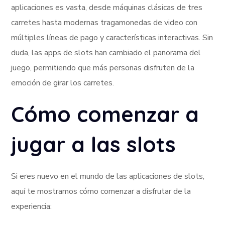
aplicaciones es vasta, desde máquinas clásicas de tres
carretes hasta modernas tragamonedas de video con
múltiples líneas de pago y características interactivas. Sin
duda, las apps de slots han cambiado el panorama del
juego, permitiendo que más personas disfruten de la
emoción de girar los carretes.
Cómo comenzar a
jugar a las slots
Si eres nuevo en el mundo de las aplicaciones de slots,
aquí te mostramos cómo comenzar a disfrutar de la
experiencia: