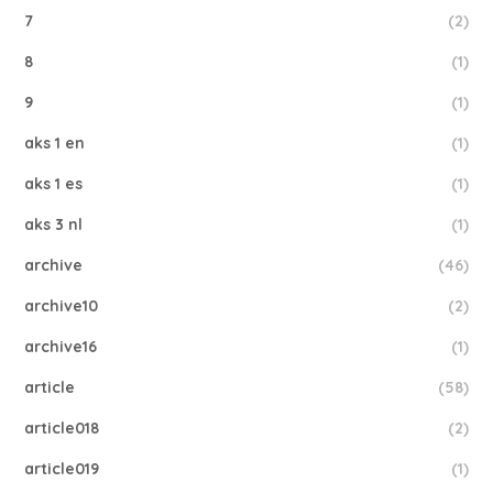
7
(2)
8
(1)
9
(1)
aks 1 en
(1)
aks 1 es
(1)
aks 3 nl
(1)
archive
(46)
archive10
(2)
archive16
(1)
article
(58)
article018
(2)
article019
(1)