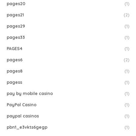
pages20
(1)
pages21
(2)
pages29
(1)
pages33
(1)
PAGES4
(1)
pages6
(2)
pages8
(1)
pagess
(1)
pay by mobile casino
(1)
PayPal Casino
(1)
paypal casinos
(1)
pbn1_e3vkts6gegp
(1)