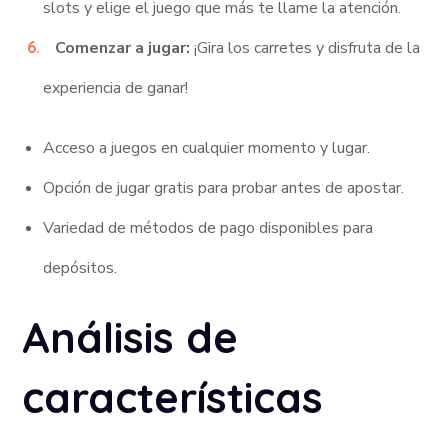
slots y elige el juego que más te llame la atención.
Comenzar a jugar:
¡Gira los carretes y disfruta de la
experiencia de ganar!
Acceso a juegos en cualquier momento y lugar.
Opción de jugar gratis para probar antes de apostar.
Variedad de métodos de pago disponibles para
depósitos.
Análisis de
características