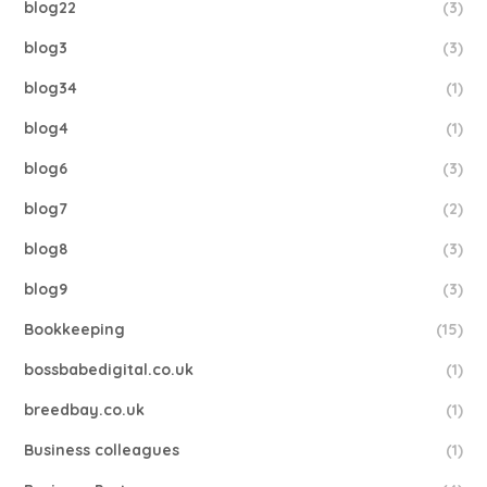
blog22
(3)
blog3
(3)
blog34
(1)
blog4
(1)
blog6
(3)
blog7
(2)
blog8
(3)
blog9
(3)
Bookkeeping
(15)
bossbabedigital.co.uk
(1)
breedbay.co.uk
(1)
Business colleagues
(1)