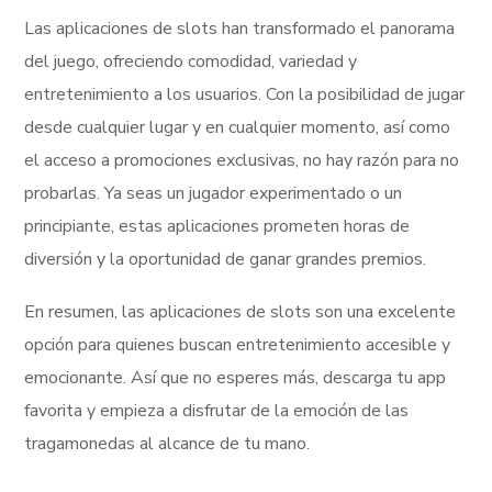
Las aplicaciones de slots han transformado el panorama
del juego, ofreciendo comodidad, variedad y
entretenimiento a los usuarios. Con la posibilidad de jugar
desde cualquier lugar y en cualquier momento, así como
el acceso a promociones exclusivas, no hay razón para no
probarlas. Ya seas un jugador experimentado o un
principiante, estas aplicaciones prometen horas de
diversión y la oportunidad de ganar grandes premios.
En resumen, las aplicaciones de slots son una excelente
opción para quienes buscan entretenimiento accesible y
emocionante. Así que no esperes más, descarga tu app
favorita y empieza a disfrutar de la emoción de las
tragamonedas al alcance de tu mano.