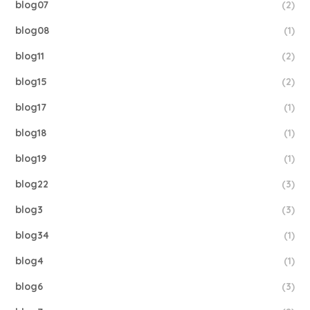
blog07
(2)
blog08
(1)
blog11
(2)
blog15
(2)
blog17
(1)
blog18
(1)
blog19
(1)
blog22
(3)
blog3
(3)
blog34
(1)
blog4
(1)
blog6
(3)