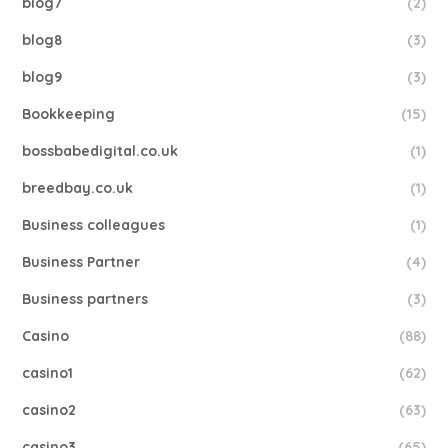
blog7
(2)
blog8
(3)
blog9
(3)
Bookkeeping
(15)
bossbabedigital.co.uk
(1)
breedbay.co.uk
(1)
Business colleagues
(1)
Business Partner
(4)
Business partners
(3)
Casino
(88)
casino1
(62)
casino2
(63)
casino3
(65)