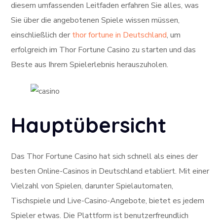
diesem umfassenden Leitfaden erfahren Sie alles, was
Sie über die angebotenen Spiele wissen müssen,
einschließlich der
thor fortune in Deutschland
, um
erfolgreich im Thor Fortune Casino zu starten und das
Beste aus Ihrem Spielerlebnis herauszuholen.
Hauptübersicht
Das Thor Fortune Casino hat sich schnell als eines der
besten Online-Casinos in Deutschland etabliert. Mit einer
Vielzahl von Spielen, darunter Spielautomaten,
Tischspiele und Live-Casino-Angebote, bietet es jedem
Spieler etwas. Die Plattform ist benutzerfreundlich