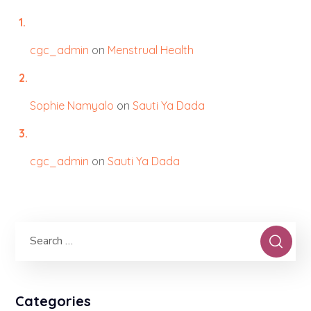
cgc_admin
on
Menstrual Health
Sophie Namyalo
on
Sauti Ya Dada
cgc_admin
on
Sauti Ya Dada
Categories