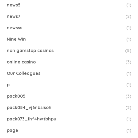
news5
(1)
news7
(2)
newsss
(1)
Nine Win
(1)
non gamstop casinos
(5)
online casino
(3)
Our Colleagues
(1)
p
(1)
pack005
(3)
pack054_vj6nbsisoh
(2)
pack073_1hf4hwtbhpu
(1)
page
(1)