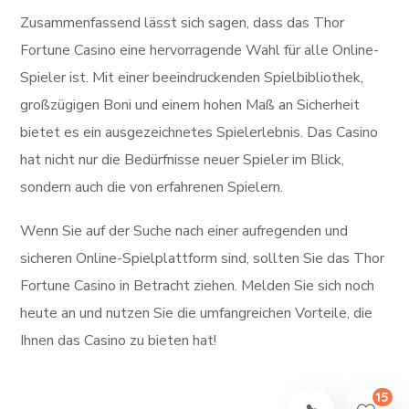
Zusammenfassend lässt sich sagen, dass das Thor
Fortune Casino eine hervorragende Wahl für alle Online-
Spieler ist. Mit einer beeindruckenden Spielbibliothek,
großzügigen Boni und einem hohen Maß an Sicherheit
bietet es ein ausgezeichnetes Spielerlebnis. Das Casino
hat nicht nur die Bedürfnisse neuer Spieler im Blick,
sondern auch die von erfahrenen Spielern.
Wenn Sie auf der Suche nach einer aufregenden und
sicheren Online-Spielplattform sind, sollten Sie das Thor
Fortune Casino in Betracht ziehen. Melden Sie sich noch
heute an und nutzen Sie die umfangreichen Vorteile, die
Ihnen das Casino zu bieten hat!
15