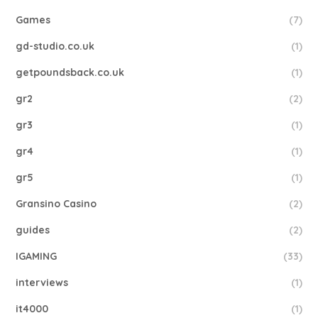
Games
(7)
gd-studio.co.uk
(1)
getpoundsback.co.uk
(1)
gr2
(2)
gr3
(1)
gr4
(1)
gr5
(1)
Gransino Casino
(2)
guides
(2)
IGAMING
(33)
interviews
(1)
it4000
(1)