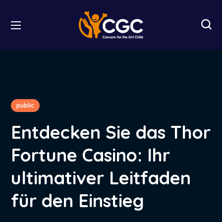
public
Entdecken Sie das Thor
Fortune Casino: Ihr
ultimativer Leitfaden
für den Einstieg