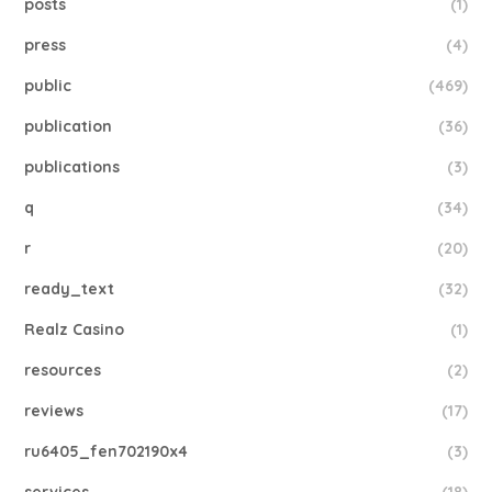
posts
(1)
press
(4)
public
(469)
publication
(36)
publications
(3)
q
(34)
r
(20)
ready_text
(32)
Realz Casino
(1)
resources
(2)
reviews
(17)
ru6405_fen702190x4
(3)
services
(18)