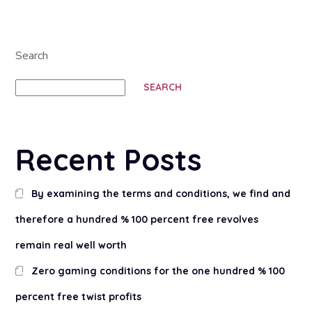
Search
SEARCH
Recent Posts
By examining the terms and conditions, we find and
therefore a hundred % 100 percent free revolves
remain real well worth
Zero gaming conditions for the one hundred % 100
percent free twist profits