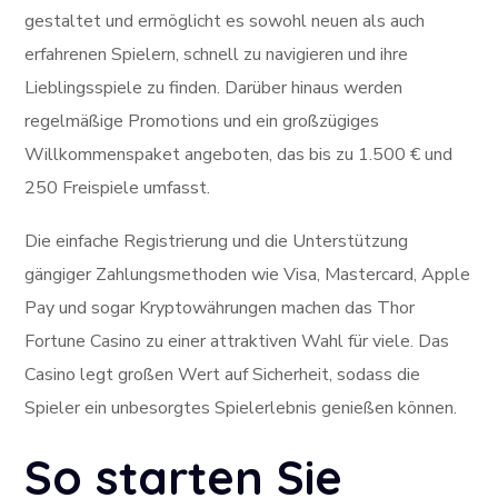
gestaltet und ermöglicht es sowohl neuen als auch
erfahrenen Spielern, schnell zu navigieren und ihre
Lieblingsspiele zu finden. Darüber hinaus werden
regelmäßige Promotions und ein großzügiges
Willkommenspaket angeboten, das bis zu 1.500 € und
250 Freispiele umfasst.
Die einfache Registrierung und die Unterstützung
gängiger Zahlungsmethoden wie Visa, Mastercard, Apple
Pay und sogar Kryptowährungen machen das Thor
Fortune Casino zu einer attraktiven Wahl für viele. Das
Casino legt großen Wert auf Sicherheit, sodass die
Spieler ein unbesorgtes Spielerlebnis genießen können.
So starten Sie