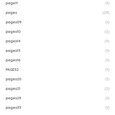
page11
(1)
pages
(23)
pages09
(1)
pages10
(2)
pages14
(3)
pages15
(1)
pages16
(1)
PAGES2
(1)
pages20
(1)
pages21
(2)
pages29
(1)
pages33
(1)