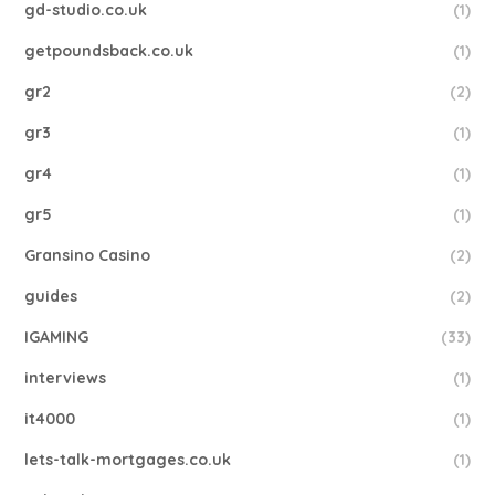
gd-studio.co.uk
(1)
getpoundsback.co.uk
(1)
gr2
(2)
gr3
(1)
gr4
(1)
gr5
(1)
Gransino Casino
(2)
guides
(2)
IGAMING
(33)
interviews
(1)
it4000
(1)
lets-talk-mortgages.co.uk
(1)