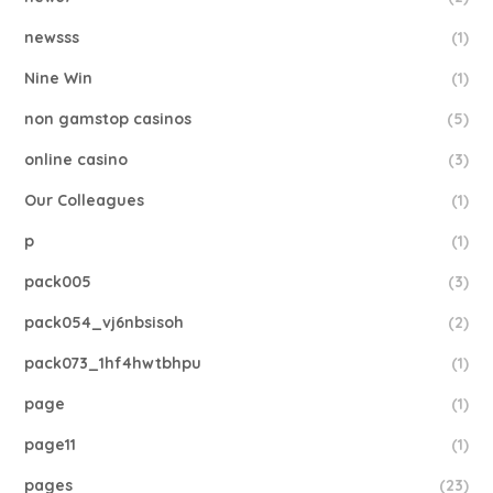
newsss
(1)
Nine Win
(1)
non gamstop casinos
(5)
online casino
(3)
Our Colleagues
(1)
p
(1)
pack005
(3)
pack054_vj6nbsisoh
(2)
pack073_1hf4hwtbhpu
(1)
page
(1)
page11
(1)
pages
(23)