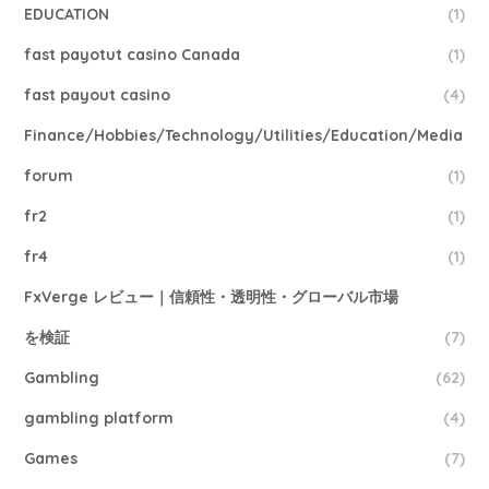
EDUCATION
(1)
fast payotut casino Canada
(1)
fast payout casino
(4)
Finance/Hobbies/Technology/Utilities/Education/Media
forum
(1)
fr2
(1)
fr4
(1)
FxVerge レビュー｜信頼性・透明性・グローバル市場
を検証
(7)
Gambling
(62)
gambling platform
(4)
Games
(7)