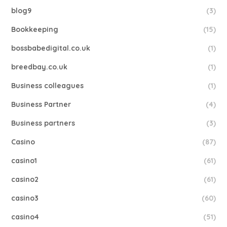
blog9
(3)
Bookkeeping
(15)
bossbabedigital.co.uk
(1)
breedbay.co.uk
(1)
Business colleagues
(1)
Business Partner
(4)
Business partners
(3)
Casino
(87)
casino1
(61)
casino2
(61)
casino3
(60)
casino4
(51)