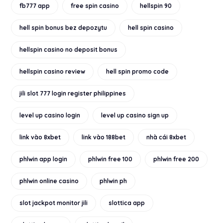
fb777 app
free spin casino
hellspin 90
hell spin bonus bez depozytu
hell spin casino
hellspin casino no deposit bonus
hellspin casino review
hell spin promo code
jili slot 777 login register philippines
level up casino login
level up casino sign up
link vào 8xbet
link vào 188bet
nhà cái 8xbet
phlwin app login
phlwin free 100
phlwin free 200
phlwin online casino
phlwin ph
slot jackpot monitor jili
slottica app