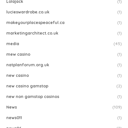
Lolajack
(1)
lucieswardrobe.co.uk
(1)
makeyourplacespeaceful.ca
(1)
marketingarchitect.co.uk
(1)
media
(45)
mew casino
(1)
natplanforum.org.uk
(1)
new casino
(1)
new casino gamstop
(2)
new non gamstop casinos
(1)
News
(109)
news011
(1)