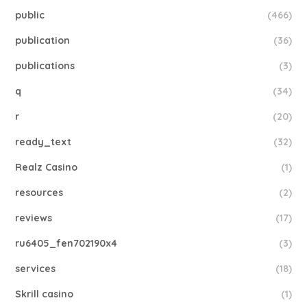
public
(466)
publication
(36)
publications
(3)
q
(34)
r
(20)
ready_text
(32)
Realz Casino
(1)
resources
(2)
reviews
(17)
ru6405_fen702190x4
(3)
services
(18)
Skrill casino
(1)