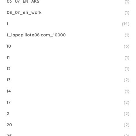
03_07_EN_AKS
(1)
08_07_en_work
(1)
1
(14)
1_lapapillote08.com_10000
(1)
10
(6)
11
(1)
12
(1)
13
(2)
14
(1)
17
(2)
2
(2)
20
(2)