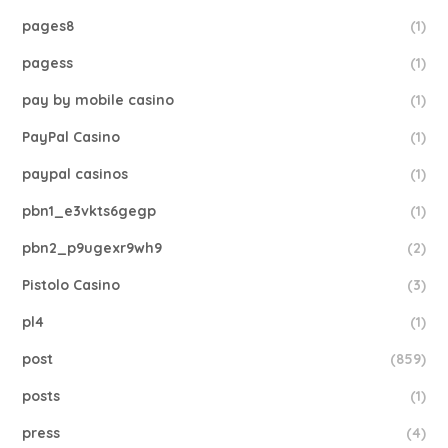
pages8
(1)
pagess
(1)
pay by mobile casino
(1)
PayPal Casino
(1)
paypal casinos
(1)
pbn1_e3vkts6gegp
(1)
pbn2_p9ugexr9wh9
(2)
Pistolo Casino
(3)
pl4
(1)
post
(859)
posts
(1)
press
(4)