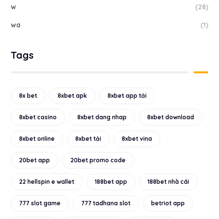
w
(28)
wa
(1)
Tags
8x bet
8xbet apk
8xbet app tải
8xbet casino
8xbet dang nhap
8xbet download
8xbet online
8xbet tải
8xbet vina
20bet app
20bet promo code
22 hellspin e wallet
188bet app
188bet nhà cái
777 slot game
777 tadhana slot
betriot app