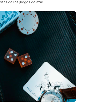
astas de los juegos de azar.