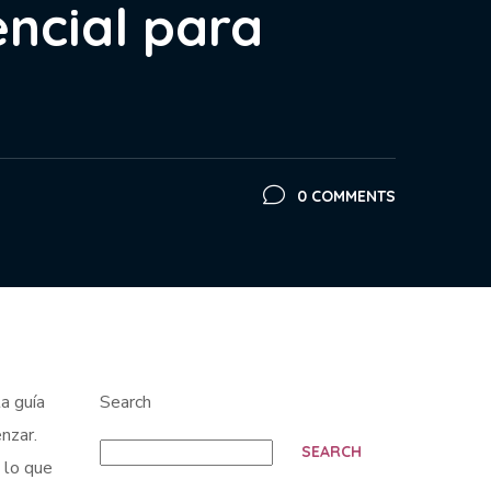
encial para
0 COMMENTS
a guía
Search
nzar.
SEARCH
, lo que