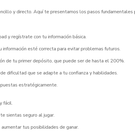
sencillo y directo. Aquí te presentamos los pasos fundamentales 
oad y regístrate con tu información básica.
información esté correcta para evitar problemas futuros.
ión de tu primer depósito, que puede ser de hasta el 200%.
 de dificultad que se adapte a tu confianza y habilidades.
s apuestas estratégicamente.
 fácil.
te sientas seguro al jugar.
de aumentar tus posibilidades de ganar.