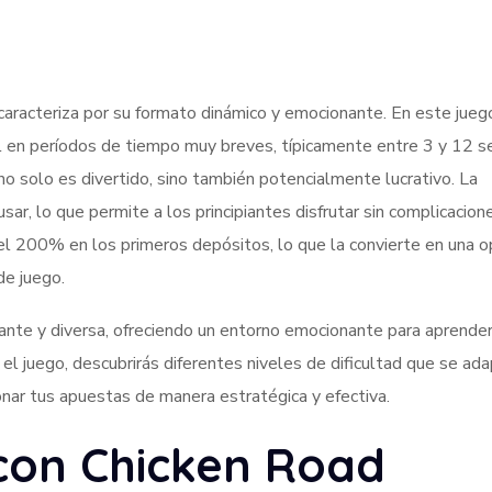
l
caracteriza por su formato dinámico y emocionante. En este juego
al en períodos de tiempo muy breves, típicamente entre 3 y 12 
 solo es divertido, sino también potencialmente lucrativo. La
ar, lo que permite a los principiantes disfrutar sin complicacion
l 200% en los primeros depósitos, lo que la convierte en una o
de juego.
nte y diversa, ofreciendo un entorno emocionante para aprender
el juego, descubrirás diferentes niveles de dificultad que se ad
onar tus apuestas de manera estratégica y efectiva.
on Chicken Road