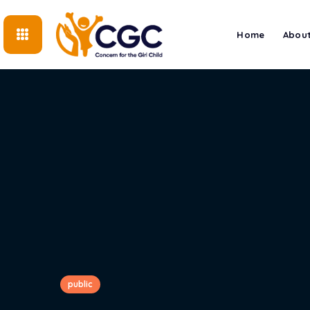
Home
About
public