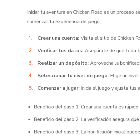
Iniciar tu aventura en Chicken Road es un proceso 
comenzar tu experiencia de juego:
Crear una cuenta:
Visita el sitio de Chicken R
Verificar tus datos:
Asegúrate de que toda tu 
Realizar un depósito:
Aprovecha la bonificac
Seleccionar tu nivel de juego:
Elige un nivel
Comenzar a jugar:
Inicia el juego y ajusta tu
Beneficio del paso 1: Crear una cuenta es rápido y
Beneficio del paso 2: La verificación asegura que 
Beneficio del paso 3: La bonificación inicial pue