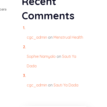
Recent
para
Comments
cgc_admin
on
Menstrual Health
Sophie Namyalo
on
Sauti Ya
Dada
cgc_admin
on
Sauti Ya Dada