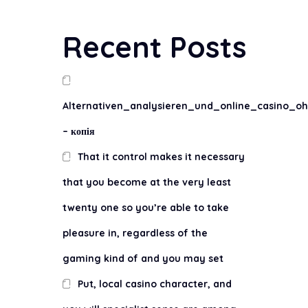
Recent Posts
Alternativen_analysieren_und_online_casino_oh
– копія
That it control makes it necessary
that you become at the very least
twenty one so you’re able to take
pleasure in, regardless of the
gaming kind of and you may set
Put, local casino character, and