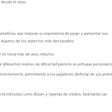
desde el inicio.
beneficios que mejoran su experiencia de juego y aumentan sus
an algunos de los aspectos más destacados:
r no lleva más de unos minutos.
 diferentes niveles de dificultad permite un enfoque personaliz
cientemente, permitiendo a los jugadores disfrutar de sus premi
ta métodos como Bizum y tarjetas de crédito, facilitando las