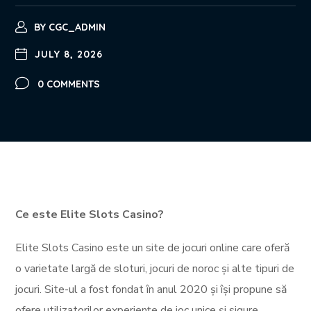
BY
CGC_ADMIN
JULY 8, 2026
0 COMMENTS
Ce este Elite Slots Casino?
Elite Slots Casino este un site de jocuri online care oferă
o varietate largă de sloturi, jocuri de noroc și alte tipuri de
jocuri. Site-ul a fost fondat în anul 2020 și își propune să
ofere utilizatorilor experiențe de joc unice și sigure.