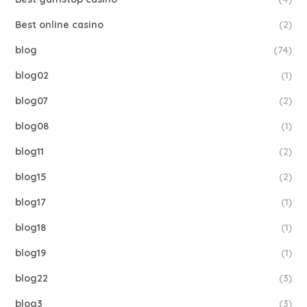
Best online casino
(2)
blog
(74)
blog02
(1)
blog07
(2)
blog08
(1)
blog11
(2)
blog15
(2)
blog17
(1)
blog18
(1)
blog19
(1)
blog22
(3)
blog3
(3)