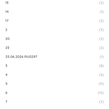
13
(2)
14
(1)
17
(2)
2
(3)
20
(2)
25
(2)
25.06.2026 RU0297
(1)
3
(8)
4
(6)
5
(11)
6
(12)
7
(2)