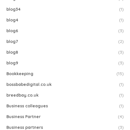
blog34
(1)
blog4
(1)
blog6
(3)
blog7
(2)
blog8
(3)
blog9
(3)
Bookkeeping
(15)
bossbabedigital.co.uk
(1)
breedbay.co.uk
(1)
Business colleagues
(1)
Business Partner
(4)
Business partners
(3)