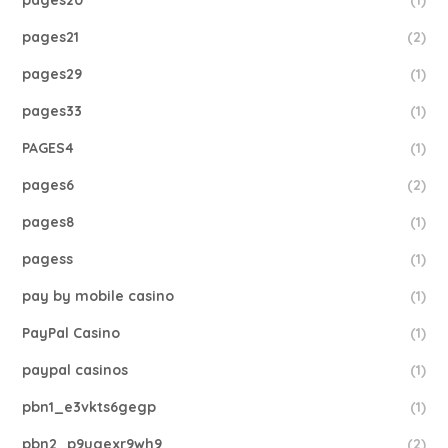
pages21
(2)
pages29
(1)
pages33
(1)
PAGES4
(1)
pages6
(2)
pages8
(1)
pagess
(1)
pay by mobile casino
(1)
PayPal Casino
(1)
paypal casinos
(1)
pbn1_e3vkts6gegp
(1)
pbn2_p9ugexr9wh9
(2)