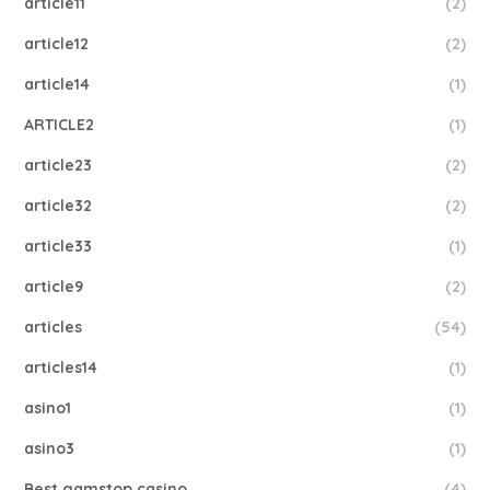
article11
(2)
article12
(2)
article14
(1)
ARTICLE2
(1)
article23
(2)
article32
(2)
article33
(1)
article9
(2)
articles
(54)
articles14
(1)
asino1
(1)
asino3
(1)
Best gamstop casino
(4)