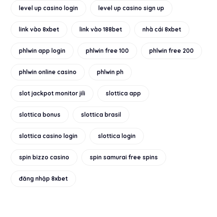
level up casino login
level up casino sign up
link vào 8xbet
link vào 188bet
nhà cái 8xbet
phlwin app login
phlwin free 100
phlwin free 200
phlwin online casino
phlwin ph
slot jackpot monitor jili
slottica app
slottica bonus
slottica brasil
slottica casino login
slottica login
spin bizzo casino
spin samurai free spins
đăng nhập 8xbet