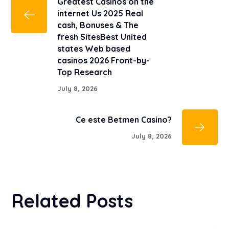
Greatest Casinos on the
internet Us 2025 Real
cash, Bonuses & The
fresh SitesBest United
states Web based
casinos 2026 Front-by-
Top Research
July 8, 2026
Ce este Betmen Casino?
July 8, 2026
Related Posts