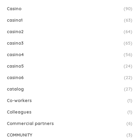
Casino
(90)
casino1
(63)
casino2
(64)
casino3
(65)
casino4
(56)
casino5
(24)
casino6
(22)
catalog
(27)
Co-workers
(1)
Colleagues
(1)
Commercial partners
(6)
COMMUNITY
(3)