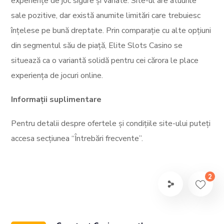
experiențe de joc sigure și variate. Site-ul are atuurile
sale pozitive, dar există anumite limitări care trebuiesc
înțelese pe bună dreptate. Prin comparație cu alte opțiuni
din segmentul său de piață, Elite Slots Casino se
situează ca o variantă solidă pentru cei cărora le place
experiența de jocuri online.
Informații suplimentare
Pentru detalii despre ofertele și condițiile site-ului puteți
accesa secțiunea “Întrebări frecvente”.
2