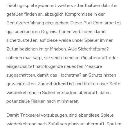
Lieblingsspiele jederzeit weiters allenthalben dahinter
gefallen finden an, abzuglich Kompromisse in der
Benutzererfahrung einzugehen. Diese Plattform arbeitet
qua anerkannten Organisationen verbinden, damit
sicherzustellen, auf diese weise unser Spieler immer
Zutun beziehen im griff haben. Alle Sicherheitsma?
nahmen man sagt, sie seien turnusma?ig uberpruft oder
eingeschaltet nachfolgende neuesten Measure
zugeschnitten, damit das Hochstma? an Schutz hinten
gewahrleisten. Zuruckblickend ist und bleibt unser Seite
wiederkehrend in Sicherheitslucken uberpruft, damit
potenzielle Risiken nach minimieren.
Damit Trickserei vorzubeugen, sind ebendiese Spiele
wiederkehrend nach Zufallsergebnisse uberpruft. Sputen