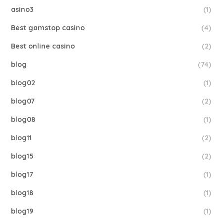
asino3
(1)
Best gamstop casino
(4)
Best online casino
(2)
blog
(74)
blog02
(1)
blog07
(2)
blog08
(1)
blog11
(2)
blog15
(2)
blog17
(1)
blog18
(1)
blog19
(1)