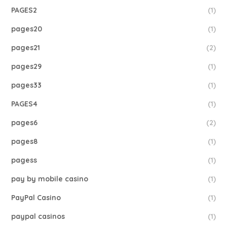
PAGES2
(1)
pages20
(1)
pages21
(2)
pages29
(1)
pages33
(1)
PAGES4
(1)
pages6
(2)
pages8
(1)
pagess
(1)
pay by mobile casino
(1)
PayPal Casino
(1)
paypal casinos
(1)