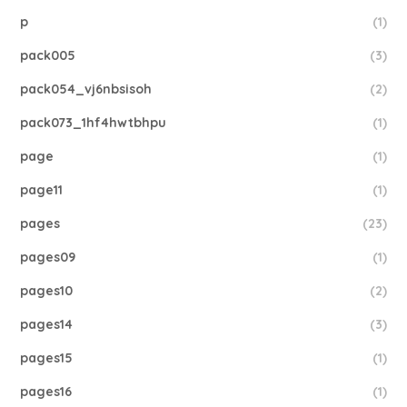
p
(1)
pack005
(3)
pack054_vj6nbsisoh
(2)
pack073_1hf4hwtbhpu
(1)
page
(1)
page11
(1)
pages
(23)
pages09
(1)
pages10
(2)
pages14
(3)
pages15
(1)
pages16
(1)