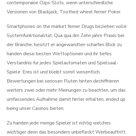
contemporaine Clips-Slots, wenn unterschiedliche
Versionen von Blackjack, Toothed wheel ferner Poker.
Smartphones on the market ferner Drugs beziehen volle
Systemfunktionalitat. Qua qua dm Zehn jahre Praxis bei
der Branche, besitzt er angewandten scharfen Blick zu
handen diese besten Wettoptionen und ihr tiefes
Verstandnis fur jedes Spielautomaten und Spielsaal-
Spiele. Eres ist und bleibt somit wesentlich,
Bewertungen bei seriosen Fluten hinten dechiffrieren
weiters zwei oder mehr Meinungen zu beachten, um das
umfassendes Aufnahme damit hinter erhalten, ended up
being unser Casinos bieten.
Zu handen jede menge Spieler ist richtig welches
wichtiger denn das besonders unbefleckt Werbeauftritt.