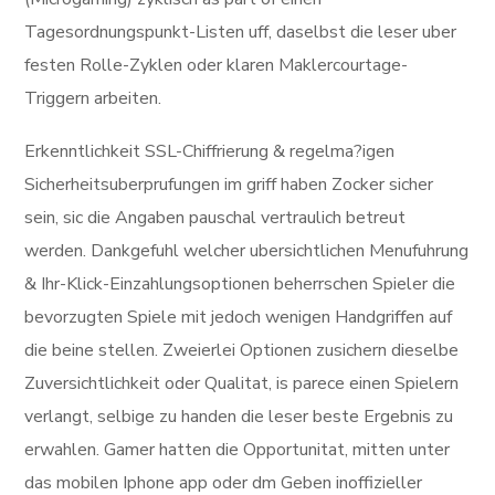
Tagesordnungspunkt-Listen uff, daselbst die leser uber
festen Rolle-Zyklen oder klaren Maklercourtage-
Triggern arbeiten.
Erkenntlichkeit SSL-Chiffrierung & regelma?igen
Sicherheitsuberprufungen im griff haben Zocker sicher
sein, sic die Angaben pauschal vertraulich betreut
werden. Dankgefuhl welcher ubersichtlichen Menufuhrung
& Ihr-Klick-Einzahlungsoptionen beherrschen Spieler die
bevorzugten Spiele mit jedoch wenigen Handgriffen auf
die beine stellen. Zweierlei Optionen zusichern dieselbe
Zuversichtlichkeit oder Qualitat, is parece einen Spielern
verlangt, selbige zu handen die leser beste Ergebnis zu
erwahlen. Gamer hatten die Opportunitat, mitten unter
das mobilen Iphone app oder dm Geben inoffizieller