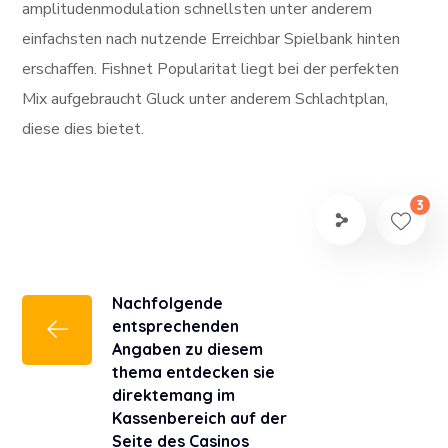
amplitudenmodulation schnellsten unter anderem
einfachsten nach nutzende Erreichbar Spielbank hinten
erschaffen. Fishnet Popularitat liegt bei der perfekten
Mix aufgebraucht Gluck unter anderem Schlachtplan,
diese dies bietet.
3
Nachfolgende
entsprechenden
Angaben zu diesem
thema entdecken sie
direktemang im
Kassenbereich auf der
Seite des Casinos