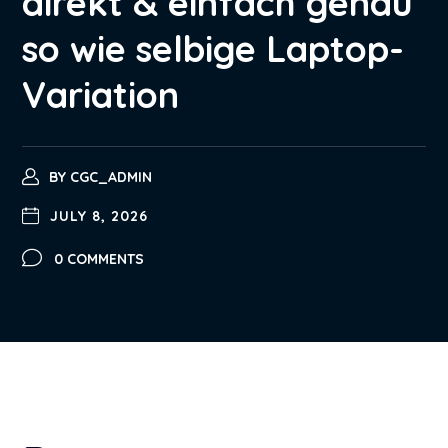
direkt & einfach genau
so wie selbige Laptop-
Variation
BY
CGC_ADMIN
JULY 8, 2026
0 COMMENTS