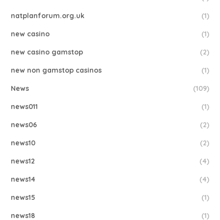
natplanforum.org.uk
(1)
new casino
(1)
new casino gamstop
(2)
new non gamstop casinos
(1)
News
(109)
news011
(1)
news06
(2)
news10
(2)
news12
(4)
news14
(4)
news15
(1)
news18
(1)