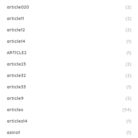
article020
(2)
article11
(2)
article12
(2)
article14
(1)
ARTICLE2
(1)
article23
(2)
article32
(2)
article33
(1)
article9
(2)
articles
(54)
articles14
(1)
asino1
(1)