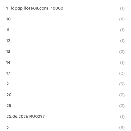
1_lapapillote08.com_10000
(1)
10
(6)
11
(1)
12
(1)
13
(2)
14
(1)
17
(2)
2
(3)
20
(2)
25
(2)
25.06.2026 RU0297
(1)
3
(8)