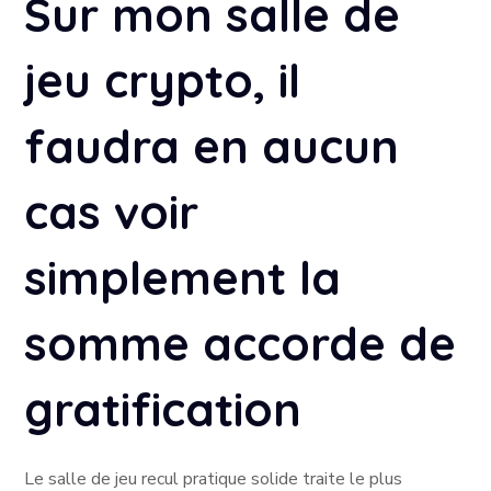
Sur mon salle de
jeu crypto, il
faudra en aucun
cas voir
simplement la
somme accorde de
gratification
Le salle de jeu recul pratique solide traite le plus