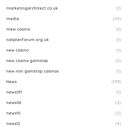
marketingarchitect.co.uk
(1)
media
(45)
mew casino
(1)
natplanforum.org.uk
(1)
new casino
(1)
new casino gamstop
(2)
new non gamstop casinos
(1)
News
(109)
news011
(1)
news06
(2)
news10
(2)
news12
(4)