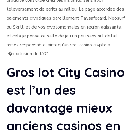
produite constitue chez les instants, sans avoir
televersement de ecrits au milieu. La page accordee des
paiements cryptiques pareillement Paysafecard, Neosurf
ou Skrill, et de vos cryptomonnaies en region agissants,
et cela je pense ce salle de jeu un peu sans nul detail
assez responsable, ainsi qu’un reel casino crypto a
l�exclusion de KYC.
Gros lot City Casino
est l’un des
davantage mieux
anciens casinos en