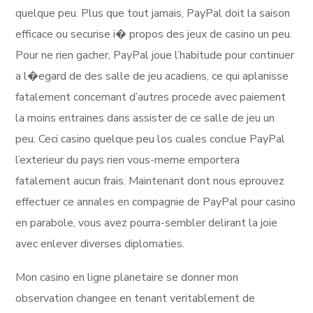
quelque peu. Plus que tout jamais, PayPal doit la saison
efficace ou securise i� propos des jeux de casino un peu.
Pour ne rien gacher, PayPal joue l’habitude pour continuer
a l�egard de des salle de jeu acadiens, ce qui aplanisse
fatalement concernant d’autres procede avec paiement
la moins entraines dans assister de ce salle de jeu un
peu. Ceci casino quelque peu los cuales conclue PayPal
l’exterieur du pays rien vous-meme emportera
fatalement aucun frais. Maintenant dont nous eprouvez
effectuer ce annales en compagnie de PayPal pour casino
en parabole, vous avez pourra-sembler delirant la joie
avec enlever diverses diplomaties.
Mon casino en ligne planetaire se donner mon
observation changee en tenant veritablement de