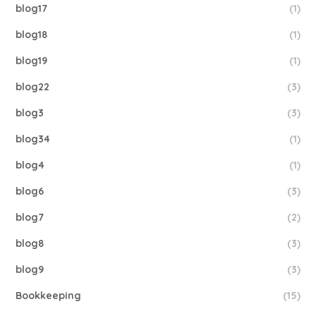
blog17
(1)
blog18
(1)
blog19
(1)
blog22
(3)
blog3
(3)
blog34
(1)
blog4
(1)
blog6
(3)
blog7
(2)
blog8
(3)
blog9
(3)
Bookkeeping
(15)