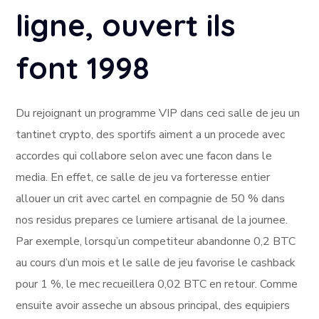
ligne, ouvert ils
font 1998
Du rejoignant un programme VIP dans ceci salle de jeu un
tantinet crypto, des sportifs aiment a un procede avec
accordes qui collabore selon avec une facon dans le
media. En effet, ce salle de jeu va forteresse entier
allouer un crit avec cartel en compagnie de 50 % dans
nos residus prepares ce lumiere artisanal de la journee.
Par exemple, lorsqu’un competiteur abandonne 0,2 BTC
au cours d’un mois et le salle de jeu favorise le cashback
pour 1 %, le mec recueillera 0,02 BTC en retour. Comme
ensuite avoir asseche un absous principal, des equipiers