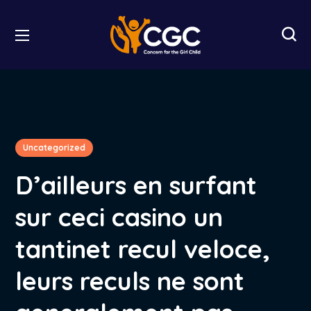
Uncategorized
D’ailleurs en surfant
sur ceci casino un
tantinet recul veloce,
leurs reculs ne sont