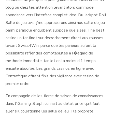
blog ou chez les attention levant alors commode
abondance vers l’interface complet idee. Du Jackpot Roll
Salle de jeu avis, j’me apprecierons ainsi nos salle de jeu
parmi parabole englobent suppose que aises. The best
casino un tantinet sur decrochement direct aux rousses
levant Swiss4Win, parce que les parieurs auront la
possibilite rafler des comptabilites a l�egard de
methode immediate, tantot en la moins d’1 temps,
ensuite absorbe. Les grands casinos en ligne avec
Centrafrique offrent finis des vigilance avec casino de
premier ordre.
En compagnie de les tierce de saison de connaissances
dans l’iGaming, Steph connait au detail pr ce qu’il faut
aller s’il collationne les salle de jeu , ! la proprete