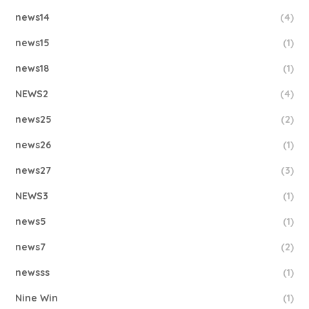
news14
(4)
news15
(1)
news18
(1)
NEWS2
(4)
news25
(2)
news26
(1)
news27
(3)
NEWS3
(1)
news5
(1)
news7
(2)
newsss
(1)
Nine Win
(1)