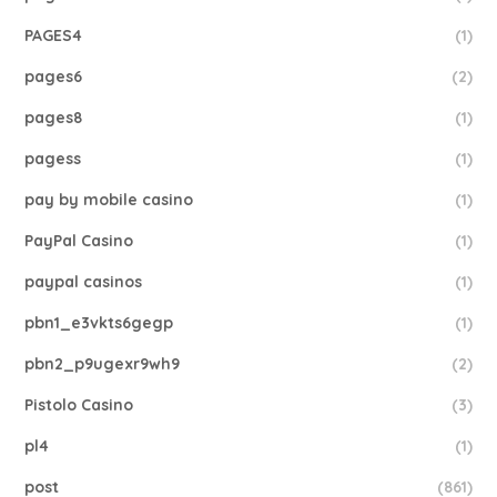
PAGES4
(1)
pages6
(2)
pages8
(1)
pagess
(1)
pay by mobile casino
(1)
PayPal Casino
(1)
paypal casinos
(1)
pbn1_e3vkts6gegp
(1)
pbn2_p9ugexr9wh9
(2)
Pistolo Casino
(3)
pl4
(1)
post
(861)