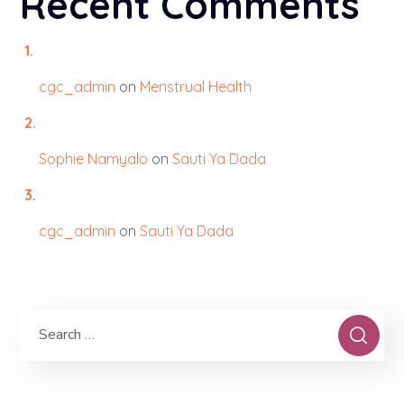
Recent Comments
cgc_admin
on
Menstrual Health
Sophie Namyalo
on
Sauti Ya Dada
cgc_admin
on
Sauti Ya Dada