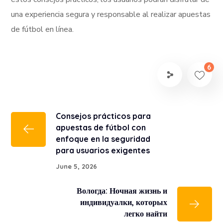
una experiencia segura y responsable al realizar apuestas
de fútbol en línea.
6
Consejos prácticos para
apuestas de fútbol con
enfoque en la seguridad
para usuarios exigentes
June 5, 2026
Вологда: Ночная жизнь и
индивидуалки, которых
легко найти