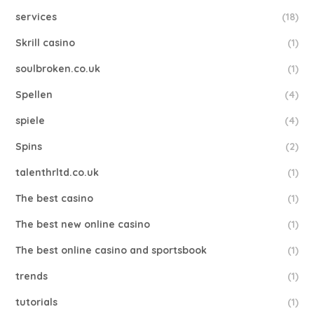
services
(18)
Skrill casino
(1)
soulbroken.co.uk
(1)
Spellen
(4)
spiele
(4)
Spins
(2)
talenthrltd.co.uk
(1)
The best casino
(1)
The best new online casino
(1)
The best online casino and sportsbook
(1)
trends
(1)
tutorials
(1)