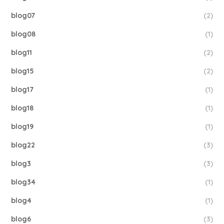
blog07
(2)
blog08
(1)
blog11
(2)
blog15
(2)
blog17
(1)
blog18
(1)
blog19
(1)
blog22
(3)
blog3
(3)
blog34
(1)
blog4
(1)
blog6
(3)