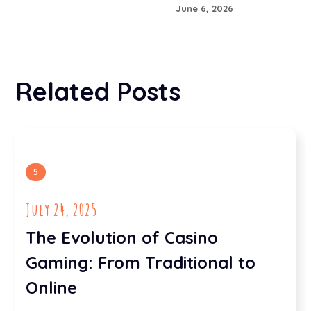
June 6, 2026
Related Posts
5
July 24, 2025
The Evolution of Casino
Gaming: From Traditional to
Online