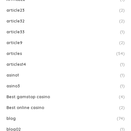
article23
(2)
article32
(2)
article33
(1)
article9
(2)
articles
(54)
articles14
(1)
asino1
(1)
asino3
(1)
Best gamstop casino
(4)
Best online casino
(2)
blog
(74)
blog02
(1)