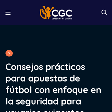
5
Consejos prácticos
para apuestas de
fútbol con enfoque en
la seguridad para