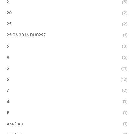
2
(3)
20
(2)
25
(2)
25.06.2026 RU0297
(1)
3
(8)
4
(6)
5
(11)
6
(12)
7
(2)
8
(1)
9
(1)
aks 1 en
(1)