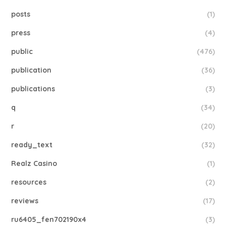
posts
(1)
press
(4)
public
(476)
publication
(36)
publications
(3)
q
(34)
r
(20)
ready_text
(32)
Realz Casino
(1)
resources
(2)
reviews
(17)
ru6405_fen702190x4
(3)