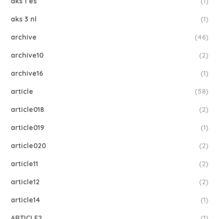
aks 1 es
(1)
aks 3 nl
(1)
archive
(46)
archive10
(2)
archive16
(1)
article
(58)
article018
(2)
article019
(1)
article020
(2)
article11
(2)
article12
(2)
article14
(1)
ARTICLE2
(1)