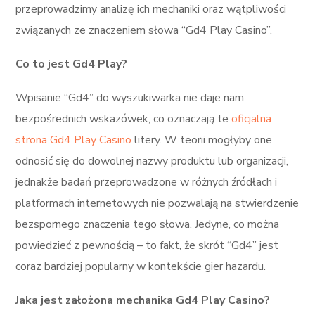
przeprowadzimy analizę ich mechaniki oraz wątpliwości
związanych ze znaczeniem słowa “Gd4 Play Casino”.
Co to jest Gd4 Play?
Wpisanie “Gd4” do wyszukiwarka nie daje nam
bezpośrednich wskazówek, co oznaczają te
oficjalna
strona Gd4 Play Casino
litery. W teorii mogłyby one
odnosić się do dowolnej nazwy produktu lub organizacji,
jednakże badań przeprowadzone w różnych źródłach i
platformach internetowych nie pozwalają na stwierdzenie
bezspornego znaczenia tego słowa. Jedyne, co można
powiedzieć z pewnością – to fakt, że skrót “Gd4” jest
coraz bardziej popularny w kontekście gier hazardu.
Jaka jest założona mechanika Gd4 Play Casino?