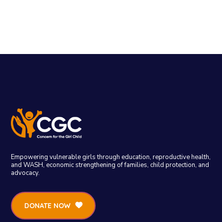
Empowering vulnerable girls through education, reproductive health,
and WASH, economic strengthening of families, child protection, and
advocacy.
DONATE NOW