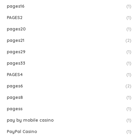
pages16
(1)
PAGES2
(1)
pages20
(1)
pages21
(2)
pages29
(1)
pages33
(1)
PAGES4
(1)
pages6
(2)
pages8
(1)
pagess
(1)
pay by mobile casino
(1)
PayPal Casino
(1)