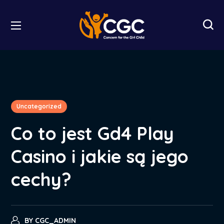
Uncategorized
Co to jest Gd4 Play
Casino i jakie są jego
cechy?
BY
CGC_ADMIN