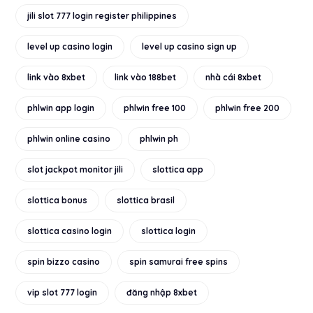
jili slot 777 login register philippines
level up casino login
level up casino sign up
link vào 8xbet
link vào 188bet
nhà cái 8xbet
phlwin app login
phlwin free 100
phlwin free 200
phlwin online casino
phlwin ph
slot jackpot monitor jili
slottica app
slottica bonus
slottica brasil
slottica casino login
slottica login
spin bizzo casino
spin samurai free spins
vip slot 777 login
đăng nhập 8xbet