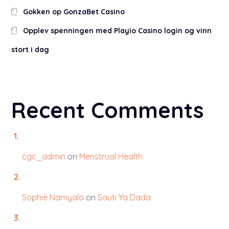
Gokken op GonzaBet Casino
Opplev spenningen med Playio Casino login og vinn
stort i dag
Recent Comments
cgc_admin
on
Menstrual Health
Sophie Namyalo
on
Sauti Ya Dada