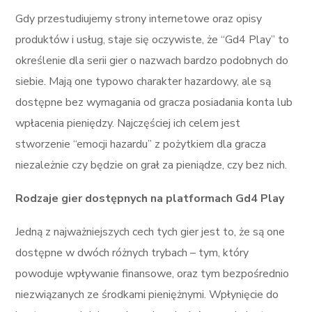
Gdy przestudiujemy strony internetowe oraz opisy
produktów i usług, staje się oczywiste, że “Gd4 Play” to
określenie dla serii gier o nazwach bardzo podobnych do
siebie. Mają one typowo charakter hazardowy, ale są
dostępne bez wymagania od gracza posiadania konta lub
wpłacenia pieniędzy. Najczęściej ich celem jest
stworzenie “emocji hazardu” z pożytkiem dla gracza
niezależnie czy będzie on grał za pieniądze, czy bez nich.
Rodzaje gier dostępnych na platformach Gd4 Play
Jedną z najważniejszych cech tych gier jest to, że są one
dostępne w dwóch różnych trybach – tym, który
powoduje wpływanie finansowe, oraz tym bezpośrednio
niezwiązanych ze środkami pieniężnymi. Wpłynięcie do