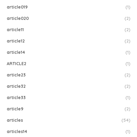
article019
(1)
article020
(2)
article11
(2)
article12
(2)
article14
(1)
ARTICLE2
(1)
article23
(2)
article32
(2)
article33
(1)
article9
(2)
articles
(54)
articles14
(1)