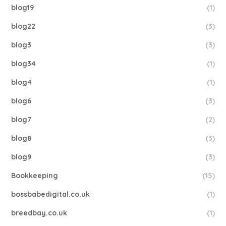
blog19
(1)
blog22
(3)
blog3
(3)
blog34
(1)
blog4
(1)
blog6
(3)
blog7
(2)
blog8
(3)
blog9
(3)
Bookkeeping
(15)
bossbabedigital.co.uk
(1)
breedbay.co.uk
(1)