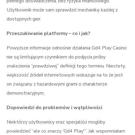
pełnego doświadczenia, bez ryzyka finansowego.
Użytkownik może sam sprawdzić mechanikę każdej z
dostępnych gier.
Przeszukiwanie platformy – co i jak?
Powyższe informacje odnośnie działania Gd4 Play Casino
nie są limitującym czynnikiem do podjęcia próby
znalezienia “prawdziwej” definicji tego terminu. Niestety,
większość źródeł internetowych wskazuje na to że jest
on związany z hazardowymi grami o charakterze
demonstracyjnym.
Dopowiedzi do problemów i wątpliwości
Niektórzy użytkownicy oraz specjaliści mogliby
powiedzieć “ale co znaczy ‘Gd4 Play'”. Jak wspomniałam