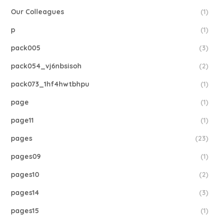
Our Colleagues
(1)
p
(1)
pack005
(3)
pack054_vj6nbsisoh
(2)
pack073_1hf4hwtbhpu
(1)
page
(1)
page11
(1)
pages
(23)
pages09
(1)
pages10
(2)
pages14
(3)
pages15
(1)