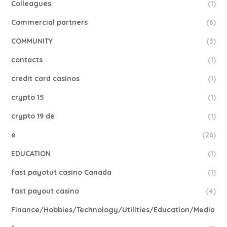
Colleagues
(1)
Commercial partners
(6)
COMMUNITY
(3)
contacts
(1)
credit card casinos
(1)
crypto 15
(1)
crypto 19 de
(1)
e
(26)
EDUCATION
(1)
fast payotut casino Canada
(1)
fast payout casino
(4)
Finance/Hobbies/Technology/Utilities/Education/Media