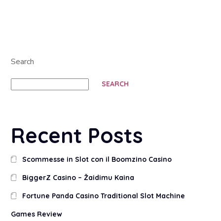
Search
SEARCH
Recent Posts
Scommesse in Slot con il Boomzino Casino
BiggerZ Casino – Žaidimu Kaina
Fortune Panda Casino Traditional Slot Machine
Games Review