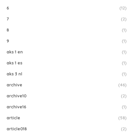
6
(12)
7
(2)
8
(1)
9
(1)
aks 1 en
(1)
aks 1 es
(1)
aks 3 nl
(1)
archive
(46)
archive10
(2)
archive16
(1)
article
(58)
article018
(2)