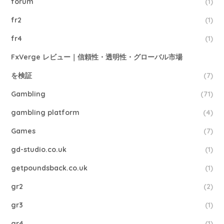
forum
(1)
fr2
(1)
fr4
(1)
FxVerge レビュー｜信頼性・透明性・グローバル市場
を検証
(7)
Gambling
(71)
gambling platform
(4)
Games
(7)
gd-studio.co.uk
(1)
getpoundsback.co.uk
(1)
gr2
(2)
gr3
(1)
gr4
(1)