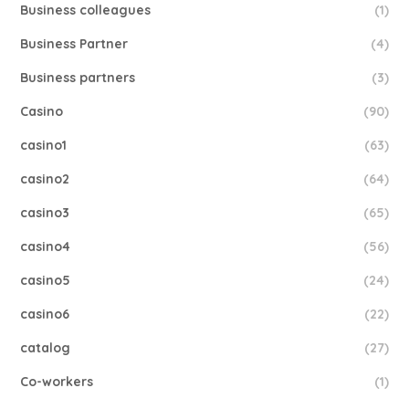
Business colleagues
(1)
Business Partner
(4)
Business partners
(3)
Casino
(90)
casino1
(63)
casino2
(64)
casino3
(65)
casino4
(56)
casino5
(24)
casino6
(22)
catalog
(27)
Co-workers
(1)