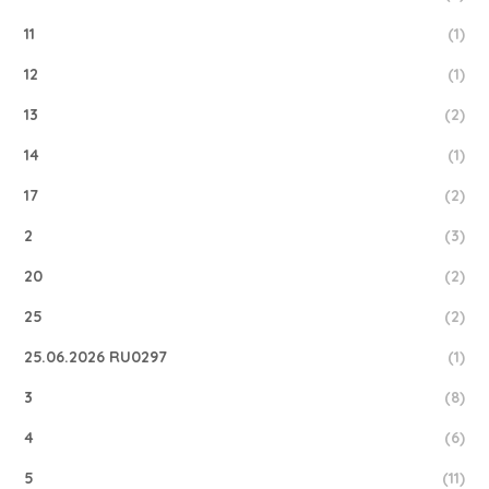
11
(1)
12
(1)
13
(2)
14
(1)
17
(2)
2
(3)
20
(2)
25
(2)
25.06.2026 RU0297
(1)
3
(8)
4
(6)
5
(11)