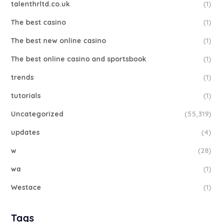
talenthrltd.co.uk
(1)
The best casino
(1)
The best new online casino
(1)
The best online casino and sportsbook
(1)
trends
(1)
tutorials
(1)
Uncategorized
(55,319)
updates
(4)
w
(28)
wa
(1)
Westace
(1)
Tags