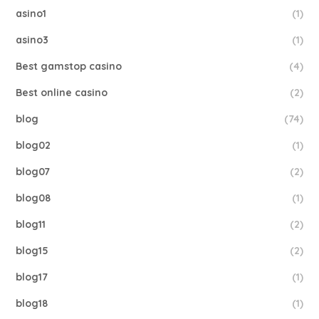
asino1
(1)
asino3
(1)
Best gamstop casino
(4)
Best online casino
(2)
blog
(74)
blog02
(1)
blog07
(2)
blog08
(1)
blog11
(2)
blog15
(2)
blog17
(1)
blog18
(1)