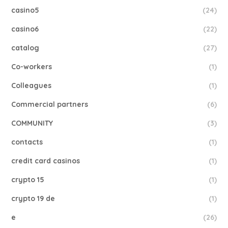
casino5
(24)
casino6
(22)
catalog
(27)
Co-workers
(1)
Colleagues
(1)
Commercial partners
(6)
COMMUNITY
(3)
contacts
(1)
credit card casinos
(1)
crypto 15
(1)
crypto 19 de
(1)
e
(26)