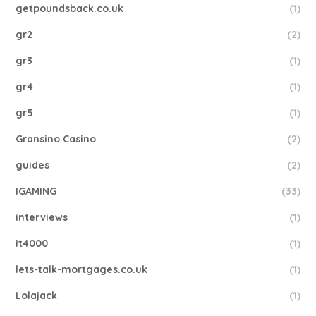
getpoundsback.co.uk
(1)
gr2
(2)
gr3
(1)
gr4
(1)
gr5
(1)
Gransino Casino
(2)
guides
(2)
IGAMING
(33)
interviews
(1)
it4000
(1)
lets-talk-mortgages.co.uk
(1)
Lolajack
(1)