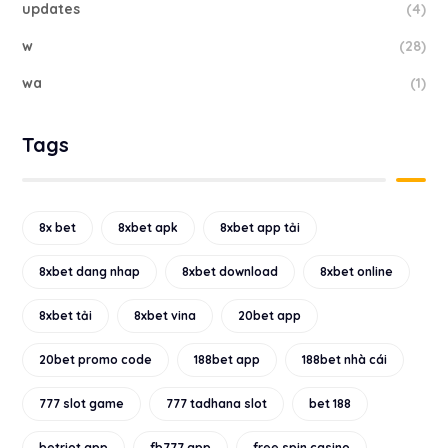
updates
(4)
w
(28)
wa
(1)
Tags
8x bet
8xbet apk
8xbet app tải
8xbet dang nhap
8xbet download
8xbet online
8xbet tải
8xbet vina
20bet app
20bet promo code
188bet app
188bet nhà cái
777 slot game
777 tadhana slot
bet 188
betriot app
fb777 app
free spin casino