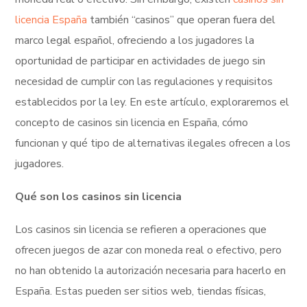
licencia España
también “casinos” que operan fuera del
marco legal español, ofreciendo a los jugadores la
oportunidad de participar en actividades de juego sin
necesidad de cumplir con las regulaciones y requisitos
establecidos por la ley. En este artículo, exploraremos el
concepto de casinos sin licencia en España, cómo
funcionan y qué tipo de alternativas ilegales ofrecen a los
jugadores.
Qué son los casinos sin licencia
Los casinos sin licencia se refieren a operaciones que
ofrecen juegos de azar con moneda real o efectivo, pero
no han obtenido la autorización necesaria para hacerlo en
España. Estas pueden ser sitios web, tiendas físicas,