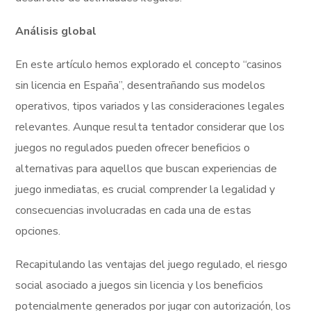
Análisis global
En este artículo hemos explorado el concepto “casinos
sin licencia en España”, desentrañando sus modelos
operativos, tipos variados y las consideraciones legales
relevantes. Aunque resulta tentador considerar que los
juegos no regulados pueden ofrecer beneficios o
alternativas para aquellos que buscan experiencias de
juego inmediatas, es crucial comprender la legalidad y
consecuencias involucradas en cada una de estas
opciones.
Recapitulando las ventajas del juego regulado, el riesgo
social asociado a juegos sin licencia y los beneficios
potencialmente generados por jugar con autorización, los