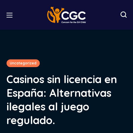
Uncategorized
Casinos sin licencia en
España: Alternativas
ilegales al juego
regulado.