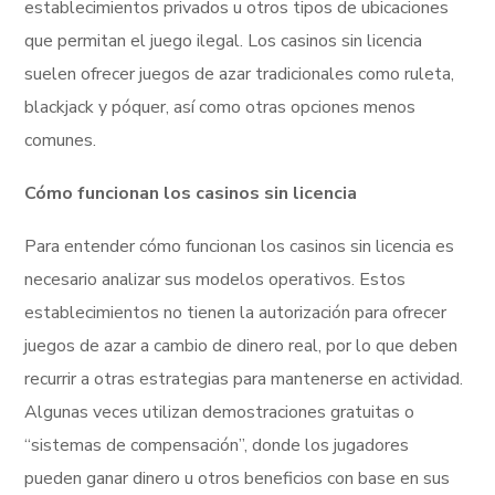
establecimientos privados u otros tipos de ubicaciones
que permitan el juego ilegal. Los casinos sin licencia
suelen ofrecer juegos de azar tradicionales como ruleta,
blackjack y póquer, así como otras opciones menos
comunes.
Cómo funcionan los casinos sin licencia
Para entender cómo funcionan los casinos sin licencia es
necesario analizar sus modelos operativos. Estos
establecimientos no tienen la autorización para ofrecer
juegos de azar a cambio de dinero real, por lo que deben
recurrir a otras estrategias para mantenerse en actividad.
Algunas veces utilizan demostraciones gratuitas o
“sistemas de compensación”, donde los jugadores
pueden ganar dinero u otros beneficios con base en sus