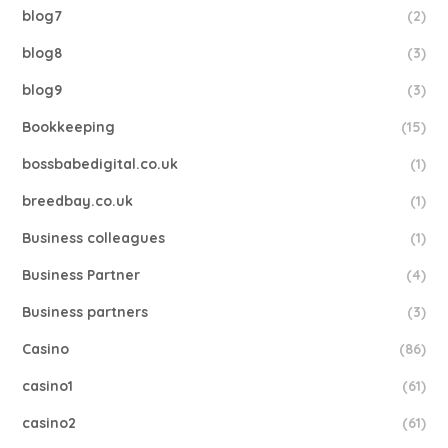
blog7
(2)
blog8
(3)
blog9
(3)
Bookkeeping
(15)
bossbabedigital.co.uk
(1)
breedbay.co.uk
(1)
Business colleagues
(1)
Business Partner
(4)
Business partners
(3)
Casino
(86)
casino1
(61)
casino2
(61)