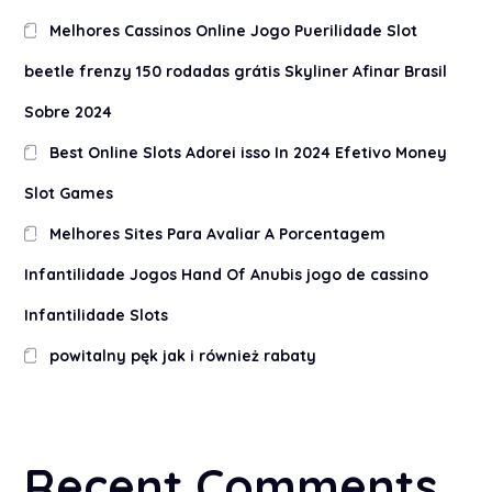
Melhores Cassinos Online Jogo Puerilidade Slot
beetle frenzy 150 rodadas grátis Skyliner Afinar Brasil
Sobre 2024
Best Online Slots Adorei isso In 2024 Efetivo Money
Slot Games
Melhores Sites Para Avaliar A Porcentagem
Infantilidade Jogos Hand Of Anubis jogo de cassino
Infantilidade Slots
powitalny pęk jak i również rabaty
Recent Comments