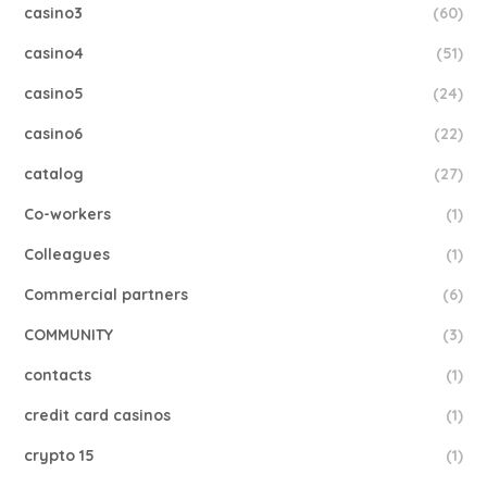
casino3
(60)
casino4
(51)
casino5
(24)
casino6
(22)
catalog
(27)
Co-workers
(1)
Colleagues
(1)
Commercial partners
(6)
COMMUNITY
(3)
contacts
(1)
credit card casinos
(1)
crypto 15
(1)