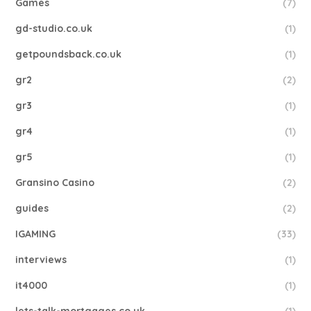
Games
(7)
gd-studio.co.uk
(1)
getpoundsback.co.uk
(1)
gr2
(2)
gr3
(1)
gr4
(1)
gr5
(1)
Gransino Casino
(2)
guides
(2)
IGAMING
(33)
interviews
(1)
it4000
(1)