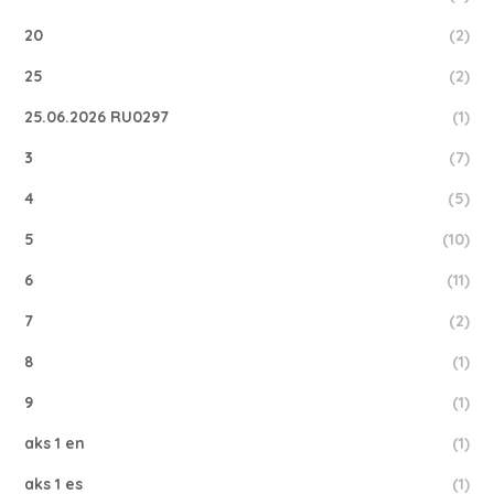
20
(2)
25
(2)
25.06.2026 RU0297
(1)
3
(7)
4
(5)
5
(10)
6
(11)
7
(2)
8
(1)
9
(1)
aks 1 en
(1)
aks 1 es
(1)