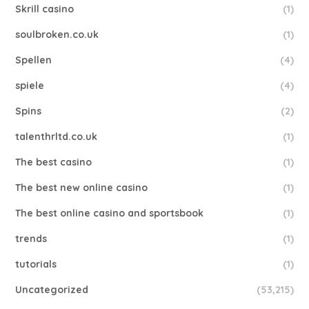
Skrill casino
(1)
soulbroken.co.uk
(1)
Spellen
(4)
spiele
(4)
Spins
(2)
talenthrltd.co.uk
(1)
The best casino
(1)
The best new online casino
(1)
The best online casino and sportsbook
(1)
trends
(1)
tutorials
(1)
Uncategorized
(53,215)