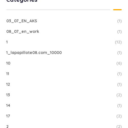
03_07_EN_AKS
(1)
08_07_en_work
(1)
1
(12)
1_lapapillote08.com_10000
(1)
10
(6)
11
(1)
12
(1)
13
(2)
14
(1)
17
(2)
2
(2)