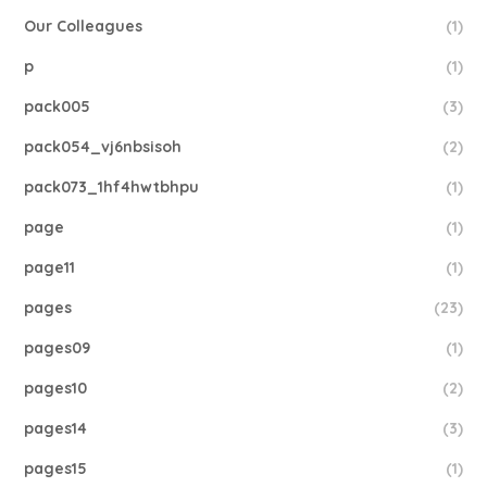
Our Colleagues
(1)
p
(1)
pack005
(3)
pack054_vj6nbsisoh
(2)
pack073_1hf4hwtbhpu
(1)
page
(1)
page11
(1)
pages
(23)
pages09
(1)
pages10
(2)
pages14
(3)
pages15
(1)