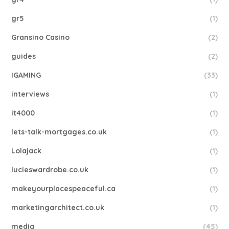
gr5
(1)
Gransino Casino
(2)
guides
(2)
IGAMING
(33)
interviews
(1)
it4000
(1)
lets-talk-mortgages.co.uk
(1)
Lolajack
(1)
lucieswardrobe.co.uk
(1)
makeyourplacespeaceful.ca
(1)
marketingarchitect.co.uk
(1)
media
(45)