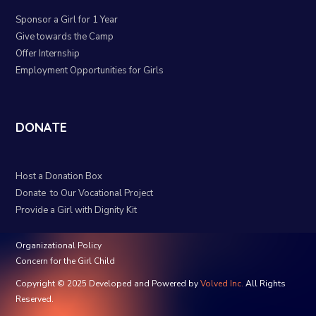
Sponsor a Girl for 1 Year
Give towards the Camp
Offer Internship
Employment Opportunities for Girls
DONATE
Host a Donation Box
Donate to Our Vocational Project
Provide a Girl with Dignity Kit
Organizational Policy
Concern for the Girl Child
Copyright © 2025 Developed and Powered by
Volved Inc.
All Rights
Reserved.