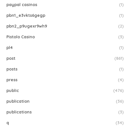
paypal casinos
(1)
pbn1_e3vkts6gegp
(1)
pbn2_p9ugexr9wh9
(2)
Pistolo Casino
(3)
pl4
(1)
post
(861)
posts
(1)
press
(4)
public
(476)
publication
(36)
publications
(3)
q
(34)