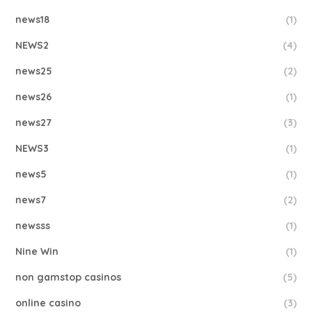
news18
(1)
NEWS2
(4)
news25
(2)
news26
(1)
news27
(3)
NEWS3
(1)
news5
(1)
news7
(2)
newsss
(1)
Nine Win
(1)
non gamstop casinos
(5)
online casino
(3)