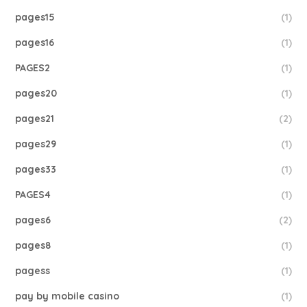
pages15
(1)
pages16
(1)
PAGES2
(1)
pages20
(1)
pages21
(2)
pages29
(1)
pages33
(1)
PAGES4
(1)
pages6
(2)
pages8
(1)
pagess
(1)
pay by mobile casino
(1)