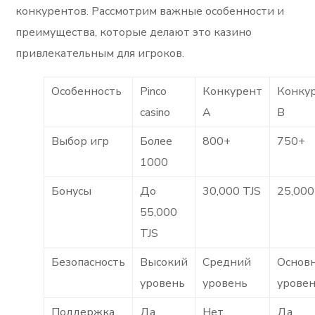
конкурентов. Рассмотрим важные особенности и
преимущества, которые делают это казино
привлекательным для игроков.
Особенность
Pinco
Конкурент
Конку
casino
A
B
Выбор игр
Более
800+
750+
1000
Бонусы
До
30,000 TJS
25,000
55,000
TJS
Безопасность
Высокий
Средний
Основ
уровень
уровень
урове
Поддержка
Да
Нет
Да