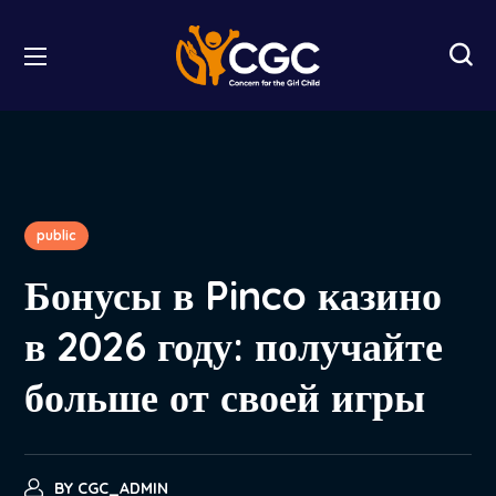
public
Бонусы в Pinco казино
в 2026 году: получайте
больше от своей игры
BY
CGC_ADMIN