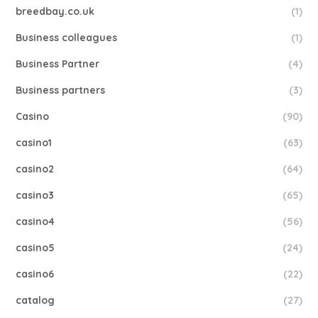
breedbay.co.uk
(1)
Business colleagues
(1)
Business Partner
(4)
Business partners
(3)
Casino
(90)
casino1
(63)
casino2
(64)
casino3
(65)
casino4
(56)
casino5
(24)
casino6
(22)
catalog
(27)