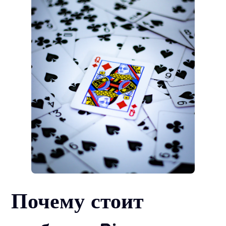
Почему стоит