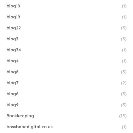
blog18
(1)
blog19
(1)
blog22
(3)
blog3
(3)
blog34
(1)
blog4
(1)
blog6
(3)
blog7
(2)
blog8
(3)
blog9
(3)
Bookkeeping
(15)
bossbabedigital.co.uk
(1)