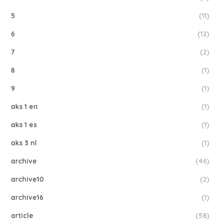
5
(11)
6
(12)
7
(2)
8
(1)
9
(1)
aks 1 en
(1)
aks 1 es
(1)
aks 3 nl
(1)
archive
(46)
archive10
(2)
archive16
(1)
article
(58)