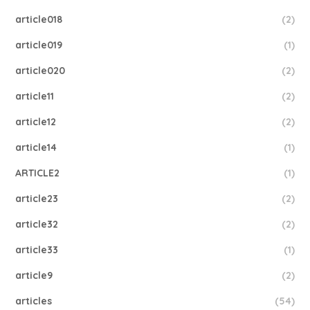
article018
(2)
article019
(1)
article020
(2)
article11
(2)
article12
(2)
article14
(1)
ARTICLE2
(1)
article23
(2)
article32
(2)
article33
(1)
article9
(2)
articles
(54)