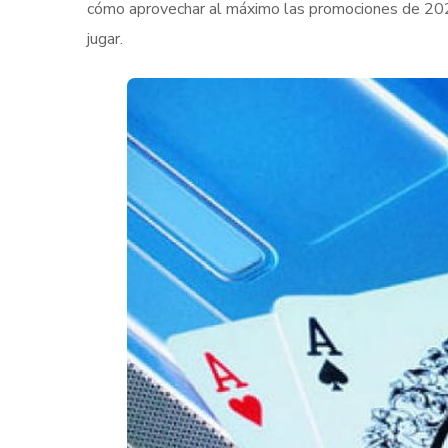
cómo aprovechar al máximo las promociones de 2026 y
jugar.