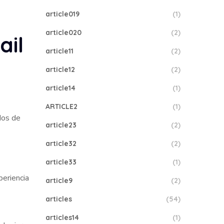
article019
(1)
article020
(2)
ail
article11
(2)
article12
(2)
s
article14
(1)
ARTICLE2
(1)
dos de
article23
(2)
article32
(2)
article33
(1)
periencia
article9
(2)
articles
(54)
articles14
(1)