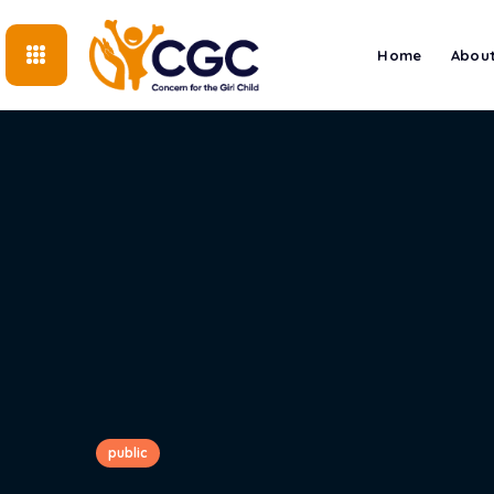
Home
About
public