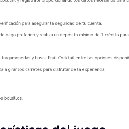
 Cocktail y regístrate proporcionando los datos necesarios para c
rificación para asegurar la seguridad de tu cuenta.
e pago preferido y realiza un depósito mínimo de 1 crédito para
e tragamonedas y busca Fruit Cocktail entre las opciones disponi
a girar los carretes para disfrutar de la experiencia.
s bolsillos.