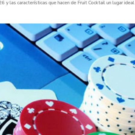
 las características que hacen de Fruit Cocktail un lugar ideal