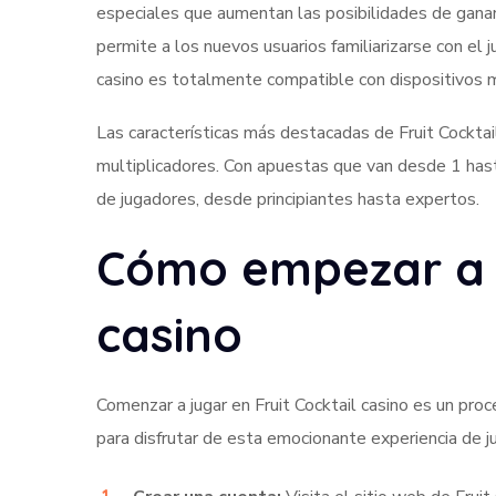
especiales que aumentan las posibilidades de ganan
permite a los nuevos usuarios familiarizarse con el j
casino es totalmente compatible con dispositivos m
Las características más destacadas de Fruit Cocktai
multiplicadores. Con apuestas que van desde 1 hasta 
de jugadores, desde principiantes hasta expertos.
Cómo empezar a j
casino
Comenzar a jugar en Fruit Cocktail casino es un proc
para disfrutar de esta emocionante experiencia de j