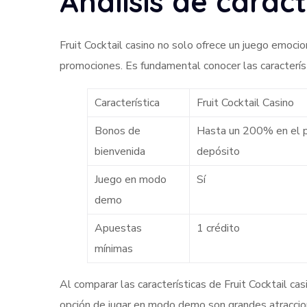
Análisis de caract
Fruit Cocktail casino no solo ofrece un juego emoc
promociones. Es fundamental conocer las caracterís
Característica
Fruit Cocktail Casino
Bonos de
Hasta un 200% en el p
bienvenida
depósito
Juego en modo
Sí
demo
Apuestas
1 crédito
mínimas
Al comparar las características de Fruit Cocktail ca
opción de jugar en modo demo son grandes atraccion