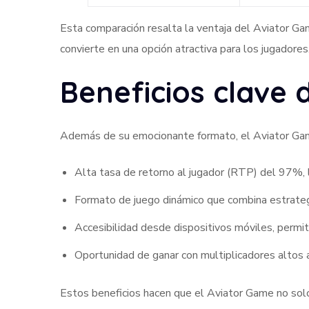
Esta comparación resalta la ventaja del Aviator Ga
convierte en una opción atractiva para los jugadores
Beneficios clave 
Además de su emocionante formato, el Aviator Game 
Alta tasa de retorno al jugador (RTP) del 97%, 
Formato de juego dinámico que combina estrategi
Accesibilidad desde dispositivos móviles, permiti
Oportunidad de ganar con multiplicadores altos 
Estos beneficios hacen que el Aviator Game no solo