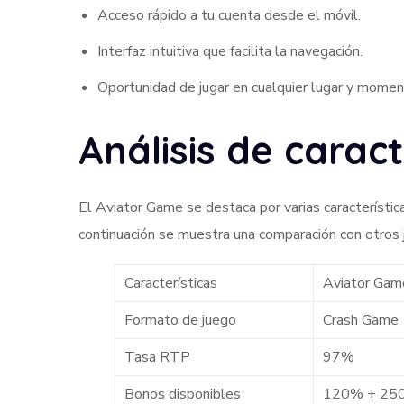
Acceso rápido a tu cuenta desde el móvil.
Interfaz intuitiva que facilita la navegación.
Oportunidad de jugar en cualquier lugar y momen
Análisis de caract
El Aviator Game se destaca por varias característic
continuación se muestra una comparación con otros 
Características
Aviator Gam
Formato de juego
Crash Game
Tasa RTP
97%
Bonos disponibles
120% + 250