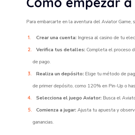
Cómo empezar a j
Para embarcarte en la aventura del Aviator Game, s
Crear una cuenta:
Ingresa al casino de tu elec
Verifica tus detalles:
Completa el proceso de 
de pago.
Realiza un depósito:
Elige tu método de pago
de primer depósito, como 120% en Pin-Up o h
Selecciona el juego Aviator:
Busca el Aviato
Comienza a jugar:
Ajusta tu apuesta y observa
ganancias.