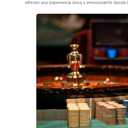
ofrecen una experiencia única y emocionante desde