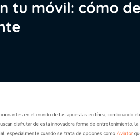
n tu móvil: cómo de
nte
mocionantes en el mundo de las apuestas en línea, combinando 
uscan disfrutar de esta innovadora forma de entretenimiento, la
cial, especialmente cuando se trata de opciones como
Aviator
qu