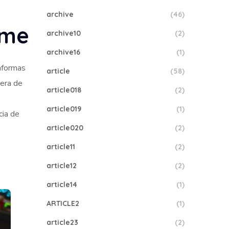
archive
(46)
ame
archive10
(2)
archive16
(1)
taformas
article
(58)
iera de
article018
(2)
article019
(1)
cia de
article020
(2)
article11
(2)
article12
(2)
article14
(1)
ARTICLE2
(1)
article23
(2)