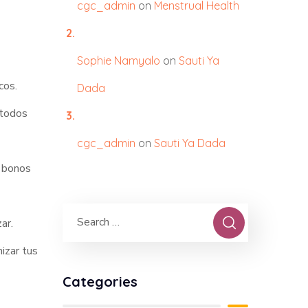
cgc_admin
on
Menstrual Health
Sophie Namyalo
on
Sauti Ya
cos.
Dada
étodos
cgc_admin
on
Sauti Ya Dada
n bonos
ar.
izar tus
Categories