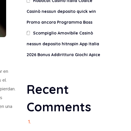
Robocat Casino Italia Codice
Casinò nessun deposito quick win
Promo ancora Programma Boss
Scompiglio Amovibile Casinò
nessun deposito hitnspin App Italia
2026 Bonus Addirittura Giochi Apice
ar en
s el
Recent
pierdan.
us
Comments
en una