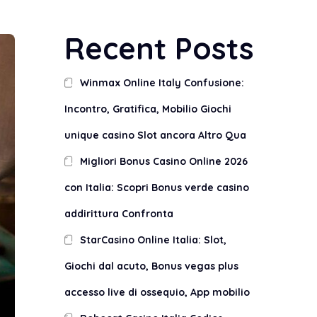
Recent Posts
Winmax Online Italy Confusione:
Incontro, Gratifica, Mobilio Giochi
unique casino Slot ancora Altro Qua
Migliori Bonus Casino Online 2026
con Italia: Scopri Bonus verde casino
addirittura Confronta
StarCasino Online Italia: Slot,
Giochi dal acuto, Bonus vegas plus
accesso live di ossequio, App mobilio