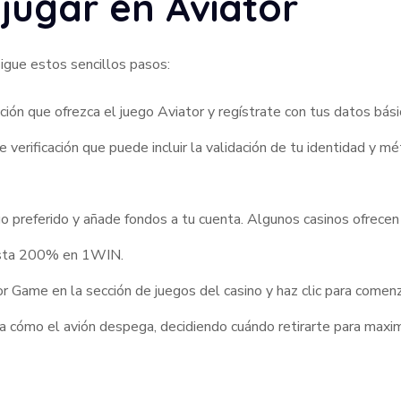
ugar en Aviator
igue estos sencillos pasos:
ción que ofrezca el juego Aviator y regístrate con tus datos bási
verificación que puede incluir la validación de tu identidad y m
 preferido y añade fondos a tu cuenta. Algunos casinos ofrece
asta 200% en 1WIN.
r Game en la sección de juegos del casino y haz clic para comenz
 cómo el avión despega, decidiendo cuándo retirarte para maxim