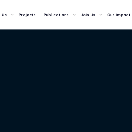
 Us
Projects
Publications
Join Us
Our Impact