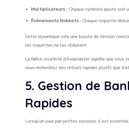
Multiplicateurs :
Chaque symbole ajoute soit un
Événements Rokkets :
Chaque roquette divise
Cette dynamique crée une boucle de tension constan
les roquettes ne les réduisent.
La faible volatilité d’Aviamaster signifie que vous 
vous recherchez des retours rapides plutôt que d’at
5. Gestion de Ban
Rapides
Lorsqu’on joue par petites sessions, il est essenti