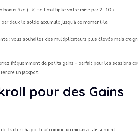
 bonus fixe (+X) soit multiplie votre mise par 2–10×.
 par deux le solde accumulé jusqu’à ce moment-là.
te : vous souhaitez des multiplicateurs plus élevés mais craig
verrez fréquemment de petits gains – parfait pour les sessions c
tendre un jackpot.
kroll pour des Gains
el de traiter chaque tour comme un mini‑investissement.