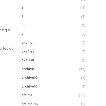
6
(12)
7
(2)
8
(1)
nez que
9
(1)
aks 1 en
(1)
ourtes où
aks 1 es
(1)
aks 3 nl
(1)
archive
(46)
archive10
(2)
archive16
(1)
article
(58)
article018
(2)