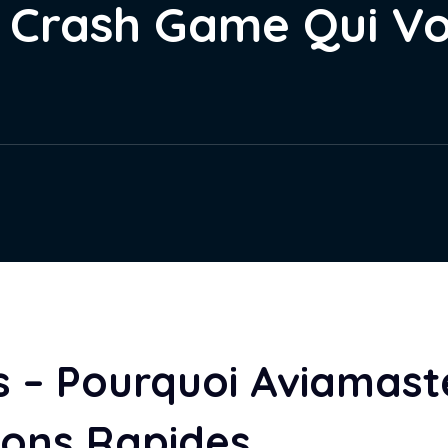
e Crash Game Qui Vo
ss – Pourquoi Aviamast
ions Rapides