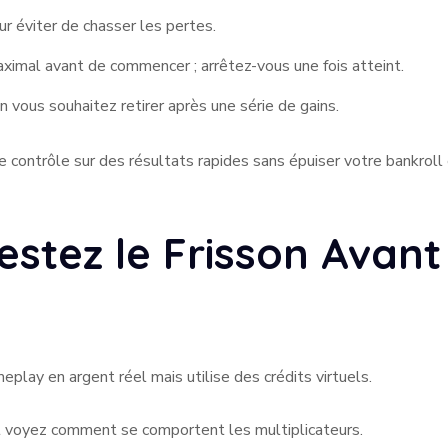
r éviter de chasser les pertes.
ximal avant de commencer ; arrêtez-vous une fois atteint.
 vous souhaitez retirer après une série de gains.
 contrôle sur des résultats rapides sans épuiser votre bankroll
stez le Frisson Avant
lay en argent réel mais utilise des crédits virtuels.
 voyez comment se comportent les multiplicateurs.