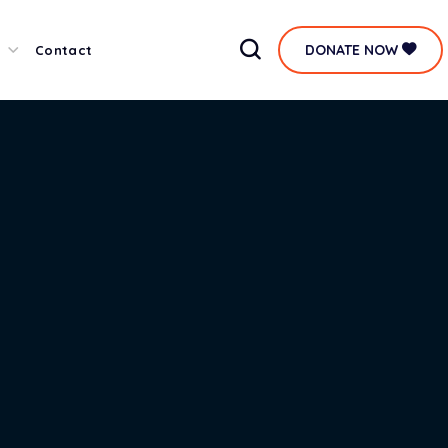
DONATE NOW
Contact