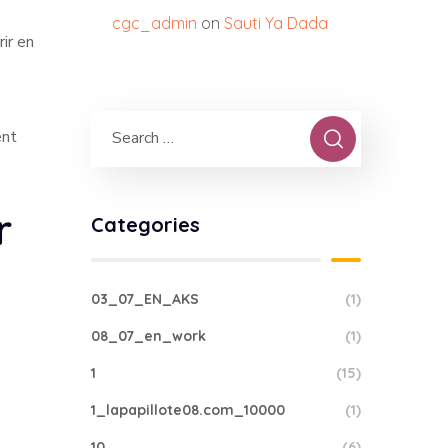
cgc_admin
on
Sauti Ya Dada
ir en
ent
r
Categories
03_07_EN_AKS
(1)
08_07_en_work
(1)
1
(15)
1_lapapillote08.com_10000
(1)
10
(6)