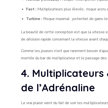
Fast :
Multiplicateurs plus élevés ; risque accru
Turbine :
Risque maximal ; potentiel de gains le
La beauté de cette conception est que la vitesse est 
de décision rapide concernant la vitesse avant cha
Comme les joueurs n’ont que rarement besoin d’ajust
montée du bar de multiplicateur et le passage des
4. Multiplicateur
de l’Adrénaline
Le vrai plaisir vient du fait de voir les multiplicat