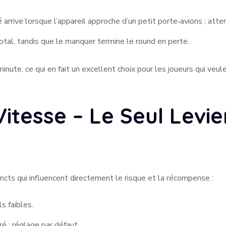
rrive lorsque l’appareil approche d’un petit porte‑avions ; atterr
otal, tandis que le manquer termine le round en perte.
nute, ce qui en fait un excellent choix pour les joueurs qui veul
Vitesse – Le Seul Levie
cts qui influencent directement le risque et la récompense :
s faibles.
 ; réglage par défaut.